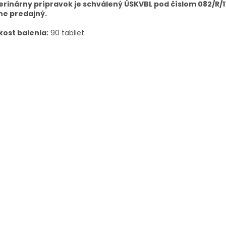
erinárny prípravok je schválený ÚSKVBL pod číslom 082/R/17
ne predajný.
kost balenia:
90 tabliet.