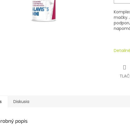
Komplex
mačky.
podporuj
napomáh
Detailn
TLAČ
s
Diskusia
robný popis