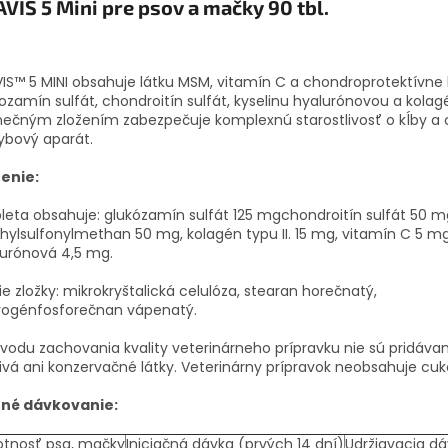
VIS 5 Mini pre psov a mačky 90 tbl.
IS™ 5 MINI
obsahuje látku MSM, vitamín C a chondroprotektívne 
ozamín sulfát, chondroitín sulfát, kyselinu hyalurónovou a kolag
nečným zložením zabezpečuje komplexnú starostlivosť o kĺby a 
ybový aparát.
ženie:
bleta obsahuje: glukózamín sulfát 125 mgchondroitín sulfát 50 m
ylsulfonylmethan 50 mg, kolagén typu II. 15 mg, vitamín C 5 mg
lurónová 4,5 mg.
ie zložky: mikrokryštalická celulóza, stearan horečnatý,
rogénfosforečnan vápenatý.
vodu zachovania kvality veterinárneho prípravku nie sú pridáva
ivá ani konzervačné látky. Veterinárny prípravok neobsahuje cuk
né dávkovanie:
tnosť psa, mačky
Iniciačná dávka (prvých 14 dní)
Udržiavacia d