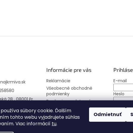
Informácie pre vás
Prihláse
Reklamácie
E-mail
@
najkrmiva.sk
Všeobecné obchodné
258580
podmienky
Heslo
ská 28 , 08001 Pr
Poučenie o uplatnení
práva spotrebiteľa
PRIHLÁS
používa súbory cookie. Ďalším
Odmietnuť
Moja objednávka
ím tohto webu vyjadrujete súhlas
Nová regi
vaním. Viac informácií
tu
.