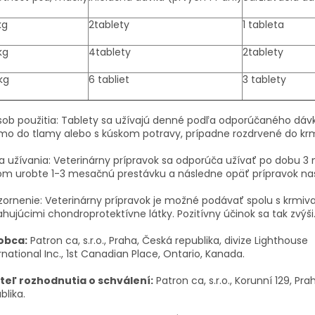
kg
2tablety
1 tableta
kg
4tablety
2tablety
kg
6 tabliet
3 tablety
ob použitia: Tablety sa užívajú denné podľa odporúčaného dáv
mo do tlamy alebo s kúskom potravy, prípadne rozdrvené do kr
a užívania: Veterinárny prípravok sa odporúča užívať po dobu 3
om urobte 1-3 mesačnú prestávku a následne opäť prípravok n
ornenie: Veterinárny prípravok je možné podávať spolu s krmiv
hujúcimi chondroprotektívne látky. Pozitívny účinok sa tak zvýši
obca:
Patron ca, s.r.o., Praha, Česká republika, divize Lighthouse
rnational Inc., 1st Canadian Place, Ontario, Kanada.
iteľ rozhodnutia o schválení:
Patron ca, s.r.o., Korunní 129, Pr
blika.