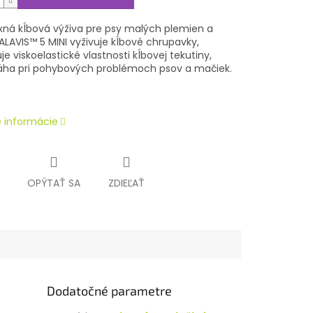
ná kĺbová výživa pre psy malých plemien a
ALAVIS™ 5 MINI
vyživuje kĺbové chrupavky,
e viskoelastické vlastnosti kĺbovej tekutiny,
a pri pohybových problémoch psov a mačiek.
é informácie
OPÝTAŤ SA
ZDIEĽAŤ
Dodatočné parametre