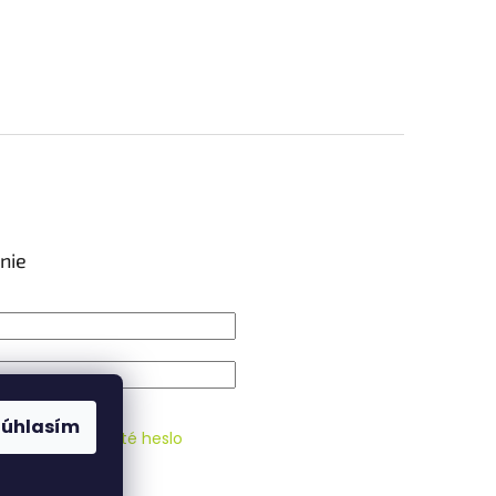
nie
IŤ SA
Súhlasím
strácia
Zabudnuté heslo