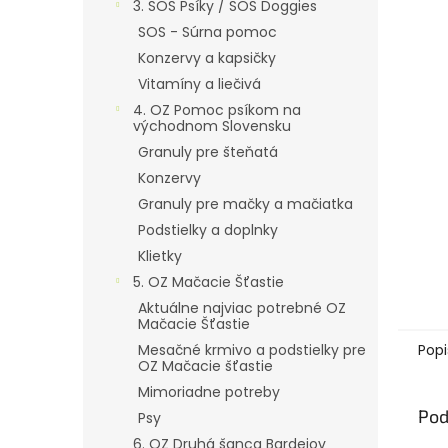
3. SOS Psíky / SOS Doggies
SOS - Súrna pomoc
Konzervy a kapsičky
Vitamíny a liečivá
4. OZ Pomoc psíkom na
východnom Slovensku
Granuly pre šteňatá
Konzervy
Granuly pre mačky a mačiatka
Podstielky a doplnky
Klietky
5. OZ Mačacie Šťastie
Aktuálne najviac potrebné OZ
Mačacie Šťastie
Mesačné krmivo a podstielky pre
Popi
OZ Mačacie šťastie
Mimoriadne potreby
Pod
Psy
6. OZ Druhá šanca Bardejov