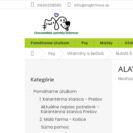
Prejsť
0940258580
info@najkrmiva.sk
na
obsah
Pomáhame útulkom
Psy
Mačky
Vče
Domov
Psy
Vitamíny a liečivá
ALAVIS 5
B
ALAV
o
Preskočiť
č
Prieme
Neoho
Kategórie
kategórie
n
hodnot
ý
produk
Pomáhame útulkom
p
je
1. Karanténna stanica - Prešov
0,0
a
z
Aktuálne najviac potrebné -
n
Karanténna stanica Prešov
5
e
hviezdi
2. Malá farma - Košice
l
Súrna pomoc