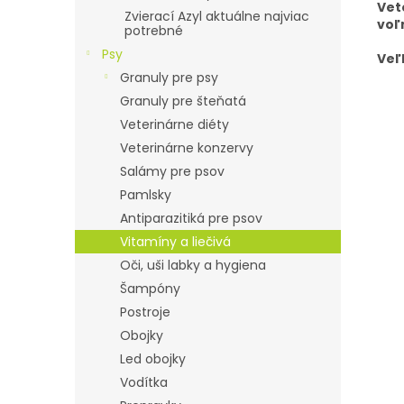
Vet
Zvierací Azyl aktuálne najviac
voľ
potrebné
Psy
Veľ
Granuly pre psy
Granuly pre šteňatá
Veterinárne diéty
Veterinárne konzervy
Salámy pre psov
Pamlsky
Antiparazitiká pre psov
Vitamíny a liečivá
Oči, uši labky a hygiena
Šampóny
Postroje
Obojky
Led obojky
Vodítka