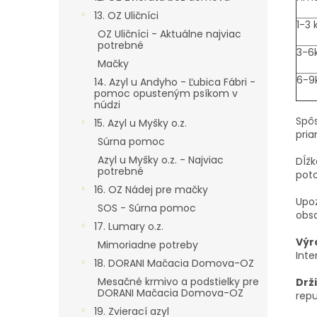
13. OZ Uličníci
1-3 
OZ Uličníci - Aktuálne najviac
potrebné
3-6
Mačky
6-9
14. Azyl u Andyho - Ľubica Fábri -
pomoc opusteným psíkom v
núdzi
Spôs
15. Azyl u Myšky o.z.
pria
Súrna pomoc
Azyl u Myšky o.z. - Najviac
Dĺžk
potrebné
pot
16. OZ Nádej pre mačky
Upoz
SOS - Súrna pomoc
obsa
17. Lumary o.z.
Výr
Mimoriadne potreby
Inte
18. DORANI Mačacia Domova-OZ
Mesačné krmivo a podstielky pre
Drž
DORANI Mačacia Domova-OZ
repu
19. Zvierací azyl