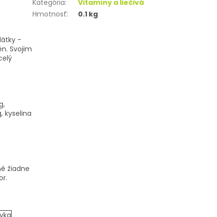
Kategória
:
Vitamíny a liečivá
Hmotnosť
:
0.1 kg
látky -
én. Svojim
celý
g,
, kyselina
né žiadne
or.
ávka