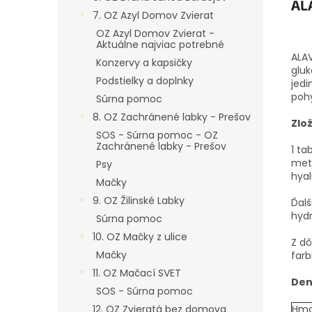
ALA
7. OZ Azyl Domov Zvierat
OZ Azyl Domov Zvierat -
Aktuálne najviac potrebné
ALAV
Konzervy a kapsičky
gluk
Podstielky a doplnky
jedi
poh
Súrna pomoc
8. OZ Zachránené labky - Prešov
Zlo
SOS - Súrna pomoc - OZ
Zachránené labky - Prešov
1 ta
meth
Psy
hya
Mačky
9. OZ Žilinské Labky
Ďalš
hyd
Súrna pomoc
10. OZ Mačky z ulice
Z dô
Mačky
farb
11. OZ Mačací SVET
Den
SOS - Súrna pomoc
Hmo
12. OZ Zvieratá bez domova