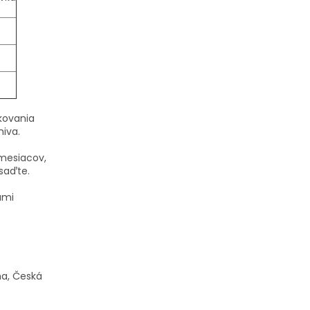
kovania
miva.
 mesiacov,
asaďte.
ami
.
aha, Česká