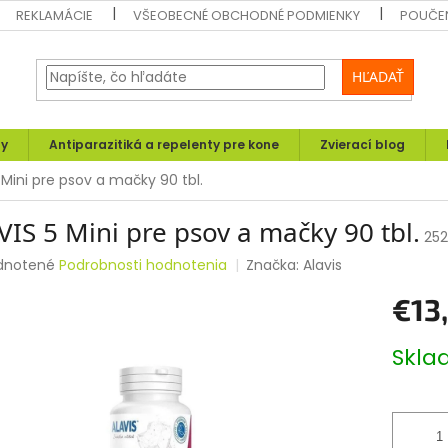
REKLAMÁCIE
VŠEOBECNÉ OBCHODNÉ PODMIENKY
POUČEN
HĽADAŤ
ly
Antiparazitiká a repelenty pre kone
Zvierací blog
 Mini pre psov a mačky 90 tbl.
IS 5 Mini pre psov a mačky 90 tbl.
25
rné
dnotené
Podrobnosti hodnotenia
Značka:
Alavis
enie
€13
tu
Jednotk
Skl
cena:
čiek.