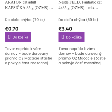
ARATON cat adult
Nestlé FELIX Fantastic cat
KAPSIČKA 85 g [OZMS] / 1
4x85 g [OZMS] – mix
ks mix príchutí, nie je možné
príchutí (bez možnosti výberu)
vybrať konkrétnu príchuť
Do cieľa chýba
(70 ks)
Do cieľa chýba
(59 ks)
€0,70
€3,40
Do košíka
Do košíka
Tovar nepríde k vám
Tovar nepríde k vám
domov – bude darovaný
domov – bude darovaný
priamo OZ Mačacie šťastie
priamo OZ Mačacie šťastie
a pokryje časť mesačnej
a pokryje časť mesačnej
spotreby krmiva pre
spotreby krmiva pre
mačičky, o ktoré sa starajú.
mačičky, o ktoré sa starajú.