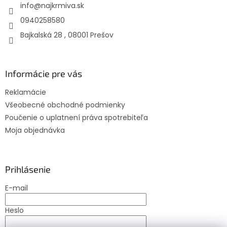
info
@
najkrmiva.sk
i
e
p
e
0940258580
r
Bajkalská 28 , 08001 Prešov
v
k
y
v
Informácie pre vás
ý
p
Reklamácie
i
s
Všeobecné obchodné podmienky
u
Poučenie o uplatnení práva spotrebiteľa
Moja objednávka
Prihlásenie
E-mail
Heslo