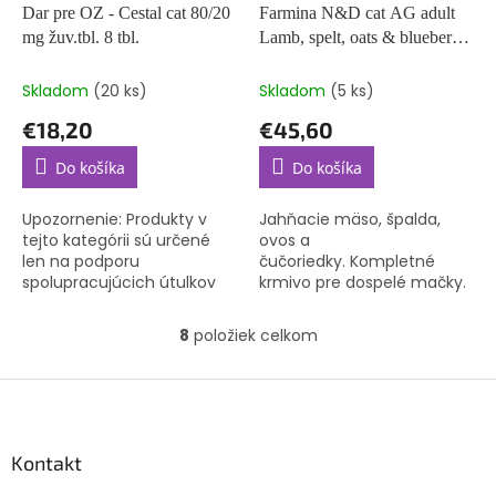
Dar pre OZ - Cestal cat 80/20
Farmina N&D cat AG adult
mg žuv.tbl. 8 tbl.
Lamb, spelt, oats & blueberry
5 kg
Skladom
(20 ks)
Skladom
(5 ks)
€18,20
€45,60
Do košíka
Do košíka
Upozornenie: Produkty v
Jahňacie mäso, špalda,
tejto kategórii sú určené
ovos a
len na podporu
čučoriedky. Kompletné
spolupracujúcich útulkov
krmivo pre dospelé mačky.
alebo občianskych
združení. Objednávky na
8
položiek celkom
O
súkromné adresy nebudú
v
akceptované ani...
l
Z
á
á
d
p
a
ä
Kontakt
c
t
i