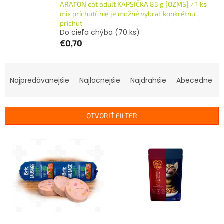
ARATON cat adult KAPSIČKA 85 g [OZMS] / 1 ks
mix príchutí, nie je možné vybrať konkrétnu
príchuť
Do cieľa chýba
(70 ks)
€0,70
R
a
Najpredávanejšie
Najlacnejšie
Najdrahšie
Abecedne
d
e
n
OTVORIŤ FILTER
i
e
V
p
ý
r
p
o
i
d
s
u
p
k
r
t
o
o