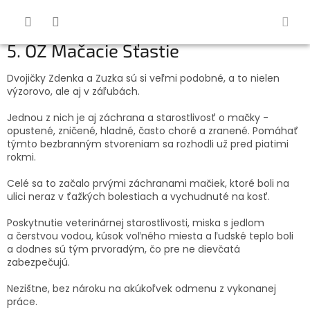
Prejsť
na
obsah
5. OZ Mačacie Šťastie
Dvojičky Zdenka a Zuzka sú si veľmi podobné, a to nielen
výzorovo, ale aj v záľubách.
Jednou z nich je aj záchrana a starostlivosť o mačky -
opustené, zničené, hladné, často choré a zranené. Pomáhať
týmto bezbranným stvoreniam sa rozhodli už pred piatimi
rokmi.
Celé sa to začalo prvými záchranami mačiek, ktoré boli na
ulici neraz v ťažkých bolestiach a vychudnuté na kosť.
Poskytnutie veterinárnej starostlivosti, miska s jedlom
a čerstvou vodou, kúsok voľného miesta a ľudské teplo boli
a dodnes sú tým prvoradým, čo pre ne dievčatá
zabezpečujú.
Nezištne, bez nároku na akúkoľvek odmenu z vykonanej
práce.