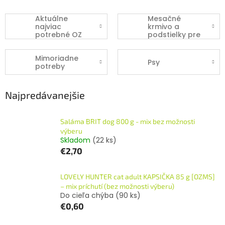
Aktuálne
Mesačné
najviac
krmivo a
potrebné OZ
podstielky pre
Mačacie Šťastie
OZ Mačacie
šťastie
Mimoriadne
Psy
potreby
Najpredávanejšie
Saláma BRIT dog 800 g - mix bez možnosti
výberu
Skladom
(22 ks)
€2,70
LOVELY HUNTER cat adult KAPSIČKA 85 g [OZMS]
– mix príchutí (bez možnosti výberu)
Do cieľa chýba
(90 ks)
€0,60