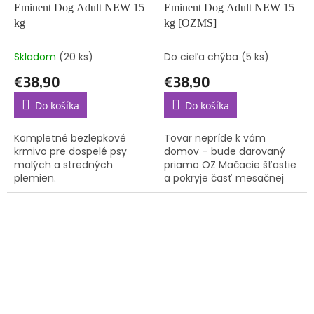
Eminent Dog Adult NEW 15
Eminent Dog Adult NEW 15
kg
kg [OZMS]
Skladom
(20 ks)
Do cieľa chýba
(5 ks)
€38,90
€38,90
Do košíka
Do košíka
Kompletné bezlepkové
Tovar nepríde k vám
krmivo pre dospelé psy
domov – bude darovaný
malých a stredných
priamo OZ Mačacie šťastie
plemien.
a pokryje časť mesačnej
spotreby krmiva pre
mačičky, o ktoré sa starajú.