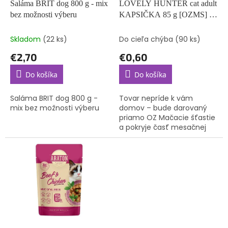
d
Saláma BRIT dog 800 g - mix
LOVELY HUNTER cat adult
v
u
bez možnosti výberu
KAPSIČKA 85 g [OZMS] –
k
mix príchutí (bez možnosti
t
výberu)
Skladom
(22 ks)
Do cieľa chýba
(90 ks)
o
€2,70
€0,60
v
Do košíka
Do košíka
Saláma BRIT dog 800 g -
Tovar nepríde k vám
mix bez možnosti výberu
domov – bude darovaný
priamo OZ Mačacie šťastie
a pokryje časť mesačnej
spotreby krmiva pre
mačičky, o ktoré sa starajú.