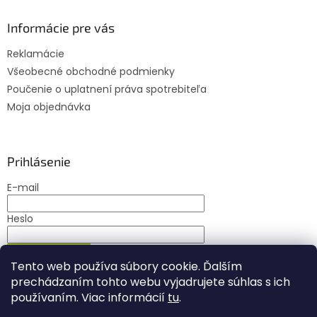
p
i
Informácie pre vás
s
u
Reklamácie
Všeobecné obchodné podmienky
Poučenie o uplatnení práva spotrebiteľa
Moja objednávka
Prihlásenie
E-mail
Heslo
PRIHLÁSIŤ SA
Tento web používa súbory cookie. Ďalším
Nová registrácia
Zabudnuté heslo
prechádzaním tohto webu vyjadrujete súhlas s ich
používaním. Viac informácií
tu
.