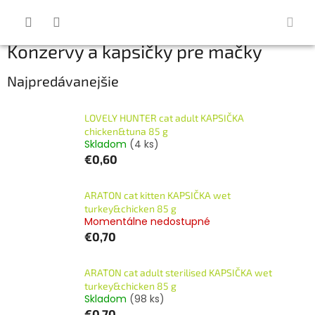
Prejsť
na
obsah
Konzervy a kapsičky pre mačky
Najpredávanejšie
LOVELY HUNTER cat adult KAPSIČKA
chicken&tuna 85 g
Skladom
(4 ks)
€0,60
ARATON cat kitten KAPSIČKA wet
turkey&chicken 85 g
Momentálne nedostupné
€0,70
ARATON cat adult sterilised KAPSIČKA wet
turkey&chicken 85 g
Skladom
(98 ks)
€0,70