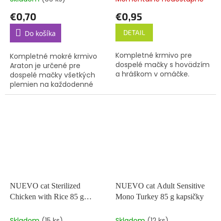
€0,70
€0,95
DETAIL
Do košíka
Kompletné krmivo pre
Kompletné mokré krmivo
dospelé mačky s hovädzím
Araton je určené pre
a hráškom v omáčke.
dospelé mačky všetkých
plemien na každodenné
kŕmenie bez zbytočných
prísad, ale s prospešným
zložením. Kúsky v
šťavnatom omáčke,...
NUEVO cat Sterilized
NUEVO cat Adult Sensitive
Chicken with Rice 85 g
Mono Turkey 85 g kapsičky
kapsičky
Skladom
(15 ks)
Skladom
(12 ks)