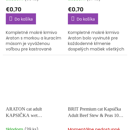
€0,70
€0,70
Do košíka
Do košíka
Kompletné mokré krmivo
Kompletné mokré krmivo
Araton s morkou a kuracím
Araton bolo vyvinuté pre
mäsom je vyváženou
každodenné kŕmenie
voľbou pre kastrované
dospelých mačiek všetkých
mačky, ktorých potreby sa
plemien bez zbytočných
po zákroku menia, ale
prísad, ale s maximálnymi
zostávajú kľúčové – dobré
zdravotnými prínosmi.
trávenie,...
Kúsky v...
ARATON cat adult
BRIT Premium cat Kapsička
KAPSIČKA wet
Adult Beef Stew & Peas 100
beef&chicken 85 g
g
Skladom
(39 ks)
Momentálne nedostupné