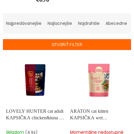
R
a
Najpredávanejšie
Najlacnejšie
Najdrahšie
Abecedne
d
e
n
OTVORIŤ FILTER
i
e
V
p
ý
r
p
o
i
d
s
u
p
k
r
t
o
o
d
LOVELY HUNTER cat adult
ARATON cat kitten
v
u
KAPSIČKA chicken&tuna 85
KAPSIČKA wet
k
g
turkey&chicken 85 g
t
Skladom
(4 ks)
Momentálne nedostupné