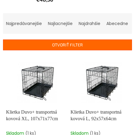
R
a
Najpredávanejšie
Najlacnejšie
Najdrahšie
Abecedne
d
e
n
OTVORIŤ FILTER
i
e
V
p
ý
r
p
o
i
d
s
u
p
k
r
t
o
o
d
Klietka Duvo+ transportná
Klietka Duvo+ transportná
v
u
kovová XL, 107x71x77cm
kovová L, 92x57x64cm
k
t
Skladom
(1 ks)
Skladom
(1 ks)