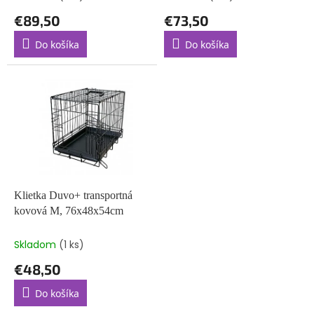
o
€89,50
€73,50
v
Do košíka
Do košíka
Klietka Duvo+ transportná
kovová M, 76x48x54cm
Skladom
(1 ks)
€48,50
Do košíka