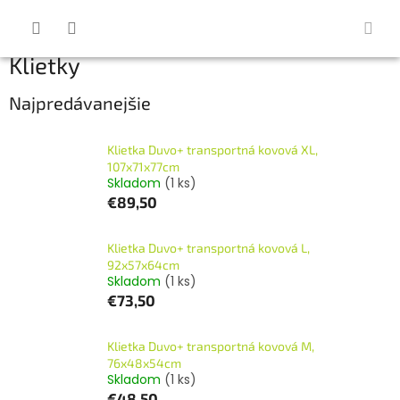
Prejsť
na
obsah
Klietky
Najpredávanejšie
Klietka Duvo+ transportná kovová XL,
107x71x77cm
Skladom
(1 ks)
€89,50
Klietka Duvo+ transportná kovová L,
92x57x64cm
Skladom
(1 ks)
€73,50
Klietka Duvo+ transportná kovová M,
76x48x54cm
Skladom
(1 ks)
€48,50