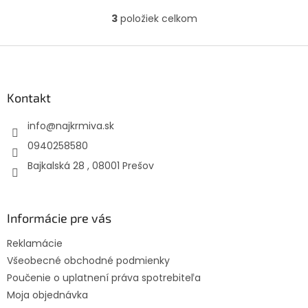
3
položiek celkom
O
v
l
Z
á
á
d
p
a
ä
Kontakt
c
t
i
info
@
najkrmiva.sk
i
e
p
e
0940258580
r
Bajkalská 28 , 08001 Prešov
v
k
y
v
Informácie pre vás
ý
p
Reklamácie
i
s
Všeobecné obchodné podmienky
u
Poučenie o uplatnení práva spotrebiteľa
Moja objednávka