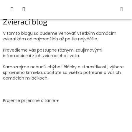
Prejsť
na
obsah
Zvierací blog
V tomto blogu sa budeme venovať všetkým domácim
zvieratkám od najmenších až po tie najväčšie.
Prevedieme vás postupne rôznymi zaujímavými
informáciami z ich zvieracieho sveta.
Samozrejme nebudú chýbať články o starostlivosti, výbere
správneho krmivka, dočítate sa všetko potrebné o vašich
domácich miláčikoch.
Prajeme príjemné čítanie ♥