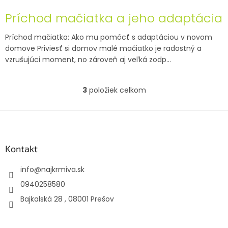
Príchod mačiatka a jeho adaptácia
Príchod mačiatka: Ako mu pomôcť s adaptáciou v novom
domove Priviesť si domov malé mačiatko je radostný a
vzrušujúci moment, no zároveň aj veľká zodp...
3
položiek celkom
O
v
l
Z
á
á
d
p
a
ä
Kontakt
c
t
i
info
@
najkrmiva.sk
i
e
p
e
0940258580
r
Bajkalská 28 , 08001 Prešov
v
k
y