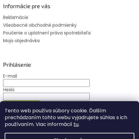
v
Informácie pre vás
ý
p
Reklamácie
i
s
Všeobecné obchodné podmienky
u
Poučenie o uplatnení práva spotrebiteľa
Moja objednávka
Prihlásenie
E-mail
Heslo
PRIHLÁSIŤ SA
Tento web používa súbory cookie. Ďalším
Nová registrácia
Zabudnuté heslo
prechádzaním tohto webu vyjadrujete súhlas s ich
používaním. Viac informácií
tu
.