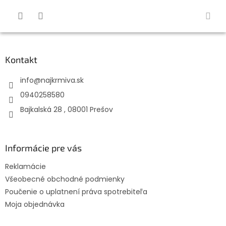
Prejsť
na
obsah
Z
á
p
ä
Kontakt
t
info
@
najkrmiva.sk
i
e
0940258580
Bajkalská 28 , 08001 Prešov
Informácie pre vás
Reklamácie
Všeobecné obchodné podmienky
Poučenie o uplatnení práva spotrebiteľa
Moja objednávka