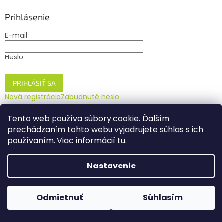
Prihlásenie
E-mail
Heslo
PRIHLÁSIŤ SA
Nová registrácia
Zabudnuté heslo
Tento web používa súbory cookie. Ďalším
prechádzaním tohto webu vyjadrujete súhlas s ich
používaním. Viac informácií
tu
.
Vytvoril Shoptet
Nastavenie
Copyright 2026
Najkrmiva.sk
. Všetky práva vyhradené.
Odmietnuť
Súhlasím