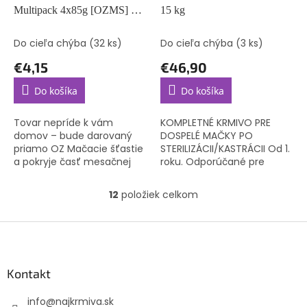
Multipack 4x85g [OZMS] –
15 kg
mix príchutí (bez možnosti
výberu)
Do cieľa chýba
(32 ks)
Do cieľa chýba
(3 ks)
€4,15
€46,90
Do košíka
Do košíka
Tovar nepríde k vám
KOMPLETNÉ KRMIVO PRE
domov – bude darovaný
DOSPELÉ MAČKY PO
priamo OZ Mačacie šťastie
STERILIZÁCII/KASTRÁCII Od 1.
a pokryje časť mesačnej
roku. Odporúčané pre
spotreby krmiva pre
sterilizované/kastrované
mačičky, o ktoré sa starajú.
mačky so sklonom k
12
položiek celkom
O
priberaniu.
v
l
Z
á
á
d
p
a
ä
Kontakt
c
t
i
info
@
najkrmiva.sk
i
e