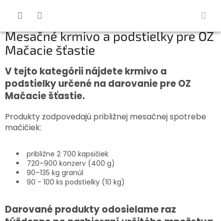
Prejsť
na
obsah
Mesačné krmivo a podstielky pre OZ
Mačacie šťastie
V tejto kategórii nájdete krmivo a
podstielky určené na darovanie pre OZ
Mačacie šťastie.
Produkty zodpovedajú približnej mesačnej spotrebe
mačičiek:
približne 2 700 kapsičiek
720–900 konzerv (400 g)
90–135 kg granúl
90 - 100 ks podstielky (10 kg)
Darované produkty odosielame raz