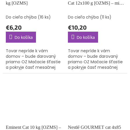
kg [OZMS]
Cat 12x100 g [OZMS] – mix
príchutí (bez možnosti výberu)
Do cieľa chýba
(16 ks)
Do cieľa chýba
(11 ks)
€6,20
€10,20
Do košíka
Do košíka
Tovar nepríde k vám
Tovar nepríde k vám
domov – bude darovaný
domov – bude darovaný
priamo OZ Mačacie šťastie
priamo OZ Mačacie šťastie
a pokryje časť mesačnej
a pokryje časť mesačnej
spotreby krmiva pre
spotreby krmiva pre
mačičky, o ktoré sa starajú.
mačičky, o ktoré sa starajú.
Eminent Cat 10 kg [OZMS] –
Nestlé GOURMET cat 4x85