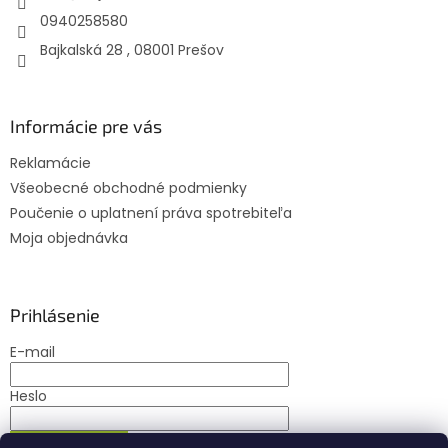
p
e
0940258580
r
Bajkalská 28 , 08001 Prešov
v
k
y
v
Informácie pre vás
ý
p
Reklamácie
i
s
Všeobecné obchodné podmienky
u
Poučenie o uplatnení práva spotrebiteľa
Moja objednávka
Prihlásenie
E-mail
Heslo