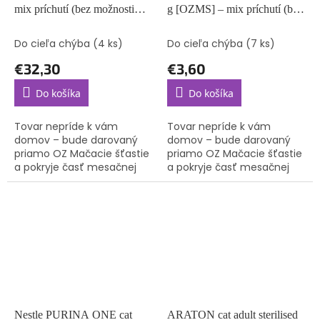
mix príchutí (bez možnosti
g [OZMS] – mix príchutí (bez
výberu)
možnosti výberu)
Do cieľa chýba
(4 ks)
Do cieľa chýba
(7 ks)
€32,30
€3,60
Do košíka
Do košíka
Tovar nepríde k vám
Tovar nepríde k vám
domov – bude darovaný
domov – bude darovaný
priamo OZ Mačacie šťastie
priamo OZ Mačacie šťastie
a pokryje časť mesačnej
a pokryje časť mesačnej
spotreby krmiva pre
spotreby krmiva pre
mačičky, o ktoré sa starajú.
mačičky, o ktoré sa starajú.
Nestle PURINA ONE cat
ARATON cat adult sterilised