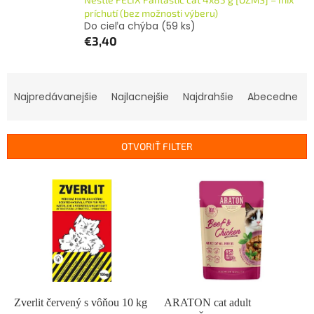
príchutí (bez možnosti výberu)
Do cieľa chýba
(59 ks)
€3,40
R
a
Najpredávanejšie
Najlacnejšie
Najdrahšie
Abecedne
d
e
n
OTVORIŤ FILTER
i
e
V
p
ý
r
p
o
i
d
s
u
p
k
r
t
o
o
d
Zverlit červený s vôňou 10 kg
ARATON cat adult
v