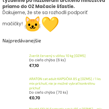
týždenne po nazbieraní určitého množstva
priamo do OZ Mačacie šťastie.
Ďakujeme, že ste sa rozhodli podporiť
mačičky!
Najpredávanejšie
Zverlit červený s vôňou 10 kg [OZMS]
Do cieľa chýba
(6 ks)
€7,10
ARATON cat adult KAPSIČKA 85 g [OZMS] / 1 ks
mix príchutí, nie je možné vybrať konkrétnu
príchuť
Do cieľa chýba
(70 ks)
€0,70
Nestlé FELIX Fantastic cat 4x85 g [OZMS] – mix