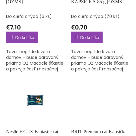
u
[OZMS]
KAPSIČKA 85 g [OZMS] / 1
k
ks mix príchutí, nie je možné
t
vybrať konkrétnu príchuť
Do cieľa chýba
(6 ks)
Do cieľa chýba
(70 ks)
o
€7,10
€0,70
v
Do košíka
Do košíka
Tovar nepríde k vám
Tovar nepríde k vám
domov – bude darovaný
domov – bude darovaný
priamo OZ Mačacie šťastie
priamo OZ Mačacie šťastie
a pokryje časť mesačnej
a pokryje časť mesačnej
spotreby krmiva pre
spotreby krmiva pre
mačičky, o ktoré sa starajú.
mačičky, o ktoré sa starajú.
Nestlé FELIX Fantastic cat
BRIT Premium cat Kapsička