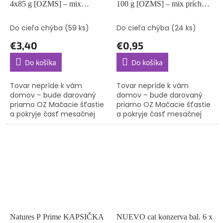
4x85 g [OZMS] – mix
100 g [OZMS] – mix príchutí
príchutí (bez možnosti výberu)
(bez možnosti výberu)
Do cieľa chýba
(59 ks)
Do cieľa chýba
(24 ks)
€3,40
€0,95
Do košíka
Do košíka
Tovar nepríde k vám
Tovar nepríde k vám
domov – bude darovaný
domov – bude darovaný
priamo OZ Mačacie šťastie
priamo OZ Mačacie šťastie
a pokryje časť mesačnej
a pokryje časť mesačnej
spotreby krmiva pre
spotreby krmiva pre
mačičky, o ktoré sa starajú.
mačičky, o ktoré sa starajú.
Natures P Prime KAPSIČKA
NUEVO cat konzerva bal. 6 x