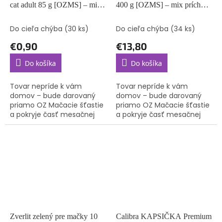
cat adult 85 g [OZMS] – mix
400 g [OZMS] – mix príchutí
príchutí (bez možnosti výberu)
(bez možnosti výberu)
Do cieľa chýba
(30 ks)
Do cieľa chýba
(34 ks)
€0,90
€13,80
Do košíka
Do košíka
Tovar nepríde k vám
Tovar nepríde k vám
domov – bude darovaný
domov – bude darovaný
priamo OZ Mačacie šťastie
priamo OZ Mačacie šťastie
a pokryje časť mesačnej
a pokryje časť mesačnej
spotreby krmiva pre
spotreby krmiva pre
mačičky, o ktoré sa starajú.
mačičky, o ktoré sa starajú.
Zverlit zelený pre mačky 10
Calibra KAPSIČKA Premium