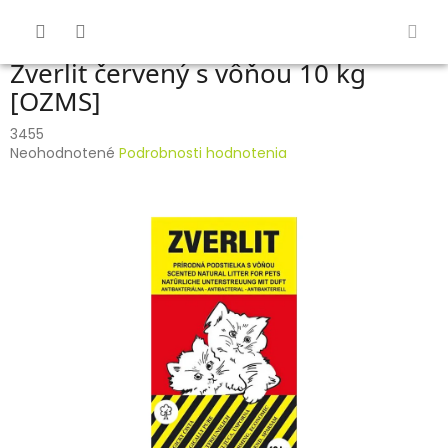
Prejsť
na
obsah
Zverlit červený s vôňou 10 kg
[OZMS]
3455
Priemerné
Neohodnotené
Podrobnosti hodnotenia
hodnotenie
produktu
je
0,0
z
5
hviezdičiek.