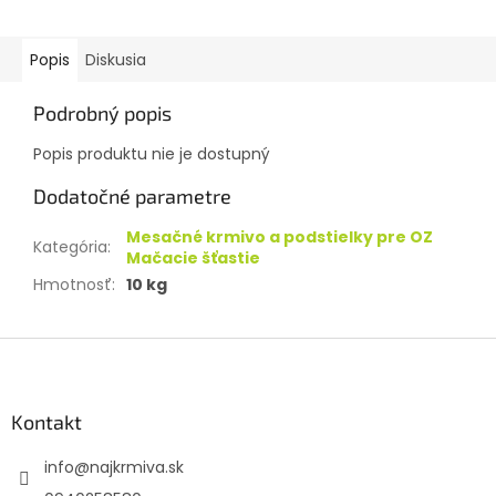
Popis
Diskusia
Podrobný popis
Popis produktu nie je dostupný
Dodatočné parametre
Mesačné krmivo a podstielky pre OZ
Kategória
:
Mačacie šťastie
Hmotnosť
:
10 kg
Z
á
p
ä
Kontakt
t
info
@
najkrmiva.sk
i
e