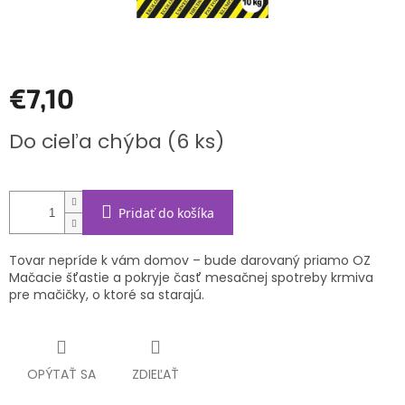
€7,10
Jednotková
Do cieľa chýba
(6 ks)
cena:
Pridať do košíka
Tovar nepríde k vám domov – bude darovaný priamo OZ
Mačacie šťastie a pokryje časť mesačnej spotreby krmiva
pre mačičky, o ktoré sa starajú.
OPÝTAŤ SA
ZDIEĽAŤ