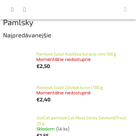
Prejsť
na
obsah
Pamlsky
Najpredávanejšie
Pamlsok Salač Kostička kuracia mini 100 g
Momentálne nedostupné
€2,50
Pamlsok Salač Závitok kurací 100 g
Momentálne nedostupné
€2,40
JosiCat pamlsok Cat Meat Sticks Salmon&Trout
35 g
Skladom
(14 ks)
€1,55