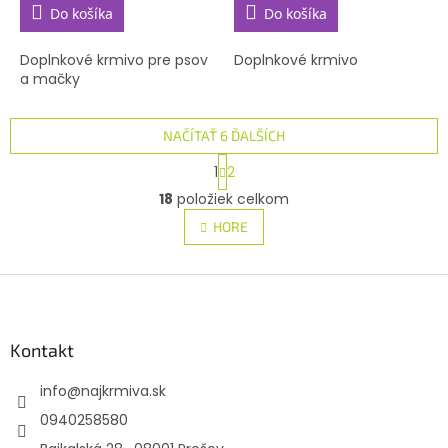
Do košíka
Do košíka
Doplnkové krmivo pre psov
Doplnkové krmivo
a mačky
NAČÍTAŤ 6 ĎALŠÍCH
S
1
2
t
O
r
18
položiek celkom
v
á
l
HORE
n
á
k
d
o
v
Z
a
a
c
á
n
i
p
i
e
ä
Kontakt
e
p
t
r
info
@
najkrmiva.sk
i
v
e
k
0940258580
y