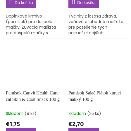
Do košíka
Do košíka
Doplnkové krmivo
Tyčinky z lososa Zdravá,
(pamlsok) pre dospelé
voňavá a lahodná maškrta
mačky. Žuvacia maškrta
pre potešenie tých
pre dospelé mačky s
najmaškrtnejších
vysokým obsahom mäsa,
mačacích jazýčkov.
bez pridaného cukru a
Lahodná pochúťka z lososa
obilnín a bez pridaných
s obsahom nenasýtených
farbív a umelých...
mastných kyselín...
Pamlsok Canvit Health Care
Pamlsok Salač Plátok kurací
cat Skin & Coat Snack 100 g
mäkký 100 g
Skladom
(9 ks)
Skladom
(25 ks)
€1,75
€2,70