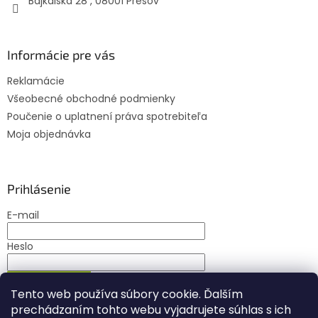
Bajkalská 28 , 08001 Prešov
v
ý
p
i
Informácie pre vás
s
u
Reklamácie
Všeobecné obchodné podmienky
Poučenie o uplatnení práva spotrebiteľa
Moja objednávka
Prihlásenie
E-mail
Heslo
PRIHLÁSIŤ SA
Tento web používa súbory cookie. Ďalším
Nová registrácia
Zabudnuté heslo
prechádzaním tohto webu vyjadrujete súhlas s ich