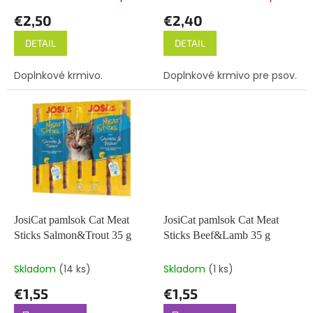
o
€2,50
€2,40
v
DETAIL
DETAIL
Doplnkové krmivo.
Doplnkové krmivo pre psov.
JosiCat pamlsok Cat Meat
JosiCat pamlsok Cat Meat
Sticks Salmon&Trout 35 g
Sticks Beef&Lamb 35 g
Skladom
(14 ks)
Skladom
(1 ks)
€1,55
€1,55