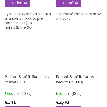
Do košíka
Do košíka
Rybie prúžkyZdravá, voňavá
Doplnkové krmivo pre psov
a lahodná maškrta pre
a mačky
potešenie i tých
najmaškrtnejších
mačacích jazýčkov.
Lahodná pochúťka z
rybieho mäsa s obsahom
nenasýtených mastných
kyselín pre...
Pamlsok Salač Rolka králik s
Pamlsok Salač Rolka sushi
treskou 100 g
losos treska 100 g
Skladom
(20 ks)
Skladom
(10 ks)
€3,10
€2,40