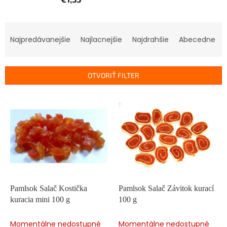
R
a
Najpredávanejšie
Najlacnejšie
Najdrahšie
Abecedne
d
e
n
OTVORIŤ FILTER
i
e
V
p
ý
r
p
o
i
d
s
u
p
k
r
t
o
o
d
Pamlsok Salač Kostička
Pamlsok Salač Závitok kurací
v
u
kuracia mini 100 g
100 g
k
t
Momentálne nedostupné
Momentálne nedostupné