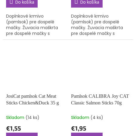
Do košíka
Do košíka
Doplnkové krmivo
Doplnkové krmivo
(pamlsok) pre dospelé
(pamlsok) pre dospelé
mačky. Žuvacia maškrta
mačky. Žuvacia maškrta
pre dospelé mačky s
pre dospelé mačky s
vysokým obsahom mäsa,
vysokým obsahom mäsa,
bez pridaného cukru a
bez pridaného cukru a
obilnín a bez pridaných
obilnín a bez pridaných
farbív a umelých...
farbív a umelých...
JosiCat pamlsok Cat Meat
Pamlsok CALIBRA Joy CAT
Sticks Chicken&Duck 35 g
Classic Salmon Sticks 70g
Skladom
(14 ks)
Skladom
(4 ks)
€1,55
€1,95