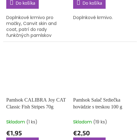
Do košíka
Do košíka
Doplnkové krmivo pro
Doplnkové krmivo.
mačky, Canvit skin and
coat, patrí do rady
funkčných pamlskov
značky Canvit. Polomäkký
pamlsok pre mačky, ktorý
ocenia predovšetkým
chovatelia dlhosrstých...
Pamlsok CALIBRA Joy CAT
Pamlsok Salač Srdiečka
Classic Fish Stripes 70g
hovädzie s treskou 100 g
Skladom
(1 ks)
Skladom
(19 ks)
€1,95
€2,50