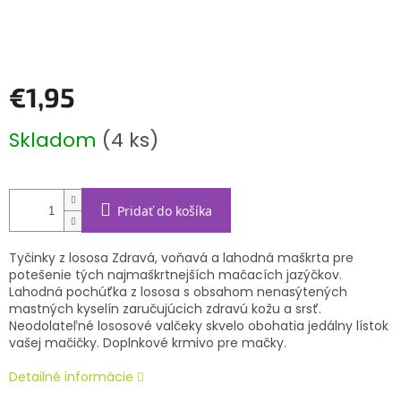
€1,95
Jednotková
Skladom
(4 ks)
cena:
Pridať do košíka
Tyčinky z lososa Zdravá, voňavá a lahodná maškrta pre
potešenie tých najmaškrtnejších mačacích jazýčkov.
Lahodná pochúťka z lososa s obsahom nenasýtených
mastných kyselín zaručujúcich zdravú kožu a srsť.
Neodolateľné lososové valčeky skvelo obohatia jedálny lístok
vašej mačičky. Doplnkové krmivo pre mačky.
Detailné informácie