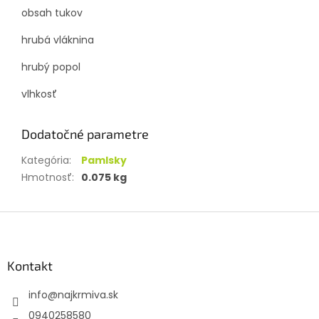
obsah tukov
hrubá vláknina
hrubý popol
vlhkosť
Dodatočné parametre
Kategória
:
Pamlsky
Hmotnosť
:
0.075 kg
Z
á
p
ä
Kontakt
t
info
@
najkrmiva.sk
i
e
0940258580