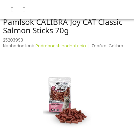
Prejsť
na
obsah
Pamlsok CALIBRA Joy CAT Classic
Salmon Sticks 70g
25203993
Priemerné
Neohodnotené
Podrobnosti hodnotenia
Značka:
Calibra
hodnotenie
produktu
je
0,0
z
5
hviezdičiek.