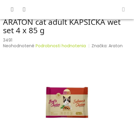
Prejsť
na
obsah
ARATON cat adult KAPSIČKA wet
set 4 x 85 g
3491
Priemerné
Neohodnotené
Podrobnosti hodnotenia
Značka:
Araton
hodnotenie
produktu
je
0,0
z
5
hviezdičiek.