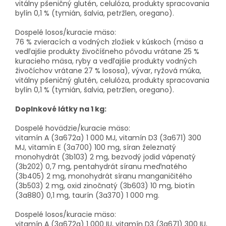
vitálny pšeničný glutén, celulóza, produkty spracovania
bylín 0,1 % (tymián, šalvia, petržlen, oregano).
Dospelé losos/kuracie mäso:
76 % zvieracích a vodných zložiek v kúskoch (mäso a
vedľajšie produkty živočíšneho pôvodu vrátane 25 %
kuracieho mäsa, ryby a vedľajšie produkty vodných
živočíchov vrátane 27 % lososa), vývar, ryžová múka,
vitálny pšeničný glutén, celulóza, produkty spracovania
bylín 0,1 % (tymián, šalvia, petržlen, oregano).
Doplnkové látky na 1 kg:
Dospelé hovädzie/kuracie mäso:
vitamín A (3a672a) 1 000 MJ, vitamín D3 (3a671) 300
MJ, vitamín E (3a700) 100 mg, síran železnatý
monohydrát (3b103) 2 mg, bezvodý jodid vápenatý
(3b202) 0,7 mg, pentahydrát síranu meďnatého
(3b405) 2 mg, monohydrát síranu manganičitého
(3b503) 2 mg, oxid zinočnatý (3b603) 10 mg, biotín
(3a880) 0,1 mg, taurín (3a370) 1 000 mg.
Dospelé losos/kuracie mäso:
vitamín A (3a672a) 1 000 IU, vitamín D3 (3a671) 300 IU,