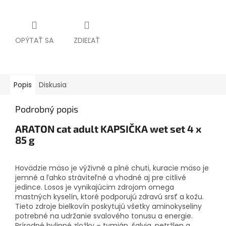
OPÝTAŤ SA
ZDIEĽAŤ
Popis
Diskusia
Podrobný popis
ARATON cat adult KAPSIČKA wet set 4 x
85 g
Hovädzie mäso je výživné a plné chuti, kuracie mäso je
jemné a ľahko stráviteľné a vhodné aj pre citlivé
jedince. Losos je vynikajúcim zdrojom omega
mastných kyselín, ktoré podporujú zdravú srsť a kožu.
Tieto zdroje bielkovín poskytujú všetky aminokyseliny
potrebné na udržanie svalového tonusu a energie.
Prírodné bylinné zložky – tymián, šalvia, petržlen a