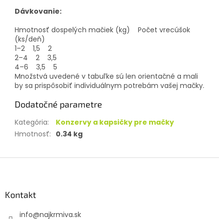
Dávkovanie:
Hmotnosť dospelých mačiek (kg) Počet vrecúšok
(ks/deň)
1–2 1,5 2
2–4 2 3,5
4–6 3,5 5
Množstvá uvedené v tabuľke sú len orientačné a mali
by sa prispôsobiť individuálnym potrebám vašej mačky.
Dodatočné parametre
Kategória
:
Konzervy a kapsičky pre mačky
Hmotnosť
:
0.34 kg
Z
á
p
ä
Kontakt
t
info
@
najkrmiva.sk
i