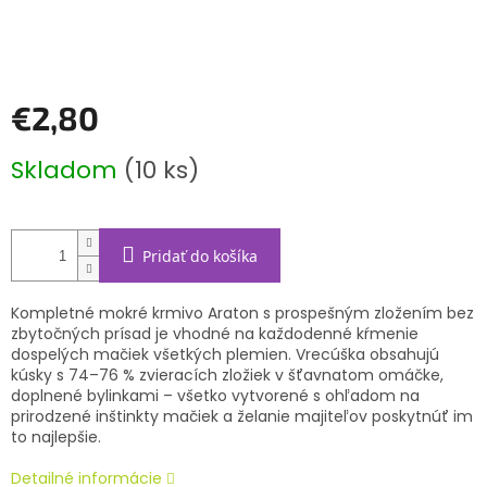
€2,80
Jednotková
Skladom
(10 ks)
cena:
Pridať do košíka
Kompletné mokré krmivo Araton s prospešným zložením bez
zbytočných prísad je vhodné na každodenné kŕmenie
dospelých mačiek všetkých plemien. Vrecúška obsahujú
kúsky s 74–76 % zvieracích zložiek v šťavnatom omáčke,
doplnené bylinkami – všetko vytvorené s ohľadom na
prirodzené inštinkty mačiek a želanie majiteľov poskytnúť im
to najlepšie.
Detailné informácie