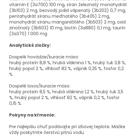
vitamín E (3a700) 100 mg, síran železnatý monohydrát
(3b103) 2 mg, bezvodý jodid vápenatý (3b202) 0,7 mg,
pentahydrát síranu meďnatého (3b405) 2 mg,
monohydrát síranu manganičitého (3b503) 2 mg, oxid
zinočnatý (3b603) 10 mg, biotín (3a880) 0,1 mg, taurín
(3a370) 1 000 mg.
Analytické zložky:
Dospelé hovädzie/kuracie mäso:
hrubý proteín 8,8 %, hrubá vláknina 1 %, hrubý tuk 3,8 %,
hrubý popol 2 %, vlhkosť 82 %, vápnik 0,25 %, fosfor 0,2
%.
Dospelé losos/kuracie mäso:
hrubý proteín 8,5 %, hrubá vláknina 1,2 %, hrubý tuk 3,5
%, hrubý popol 2 %, vlhkosť 82 %, vápnik 0,2 %, fosfor
0,15 %.
Pokyny na kŕmenie:
Pre najlepšiu chuť podávajte pri izbovej teplote. Mačke
vždy poskytnite čerstvú pitnú vodu.