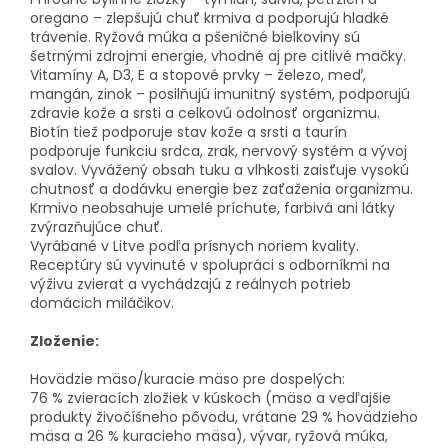
oregano – zlepšujú chuť krmiva a podporujú hladké
trávenie. Ryžová múka a pšeničné bielkoviny sú
šetrnými zdrojmi energie, vhodné aj pre citlivé mačky.
Vitamíny A, D3, E a stopové prvky – železo, meď,
mangán, zinok – posilňujú imunitný systém, podporujú
zdravie kože a srsti a celkovú odolnosť organizmu.
Biotín tiež podporuje stav kože a srsti a taurín
podporuje funkciu srdca, zrak, nervový systém a vývoj
svalov. Vyvážený obsah tuku a vlhkosti zaisťuje vysokú
chutnosť a dodávku energie bez zaťaženia organizmu.
Krmivo neobsahuje umelé príchute, farbivá ani látky
zvýrazňujúce chuť.
Vyrábané v Litve podľa prísnych noriem kvality.
Receptúry sú vyvinuté v spolupráci s odborníkmi na
výživu zvierat a vychádzajú z reálnych potrieb
domácich miláčikov.
Zloženie:
Hovädzie mäso/kuracie mäso pre dospelých:
76 % zvieracích zložiek v kúskoch (mäso a vedľajšie
produkty živočíšneho pôvodu, vrátane 29 % hovädzieho
mäsa a 26 % kuracieho mäsa), vývar, ryžová múka,