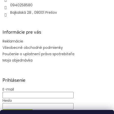
e
0940258580
Bajkalská 28 , 08001 Prešov
Informácie pre vás
Reklamácie
Všeobecné obchodné podmienky
Poučenie o uplatnení práva spotrebiteľa
Moja objednávka
Prihlásenie
E-mail
Heslo
PRIHLÁSIŤ SA