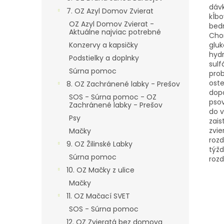
dávk
7. OZ Azyl Domov Zvierat
kĺbo
OZ Azyl Domov Zvierat -
bedr
Aktuálne najviac potrebné
Chon
gluk
Konzervy a kapsičky
hydr
Podstielky a doplnky
sulf
Súrna pomoc
prob
oste
8. OZ Zachránené labky - Prešov
dop
SOS - Súrna pomoc - OZ
psov
Zachránené labky - Prešov
do v
Psy
zais
zvi
Mačky
rozd
9. OZ Žilinské Labky
týž
Súrna pomoc
rozd
10. OZ Mačky z ulice
Mačky
11. OZ Mačací SVET
SOS - Súrna pomoc
12. OZ Zvieratá bez domova