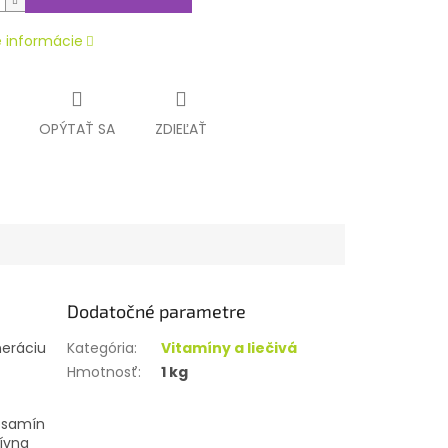
é informácie
OPÝTAŤ SA
ZDIEĽAŤ
Dodatočné parametre
neráciu
Kategória
:
Vitamíny a liečivá
Hmotnosť
:
1 kg
kosamín
tívna