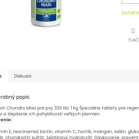
Detailn
TLAČ
s
Diskusia
robný popis
it Chondro Maxi pre psy 333 tbl. 1 kg Špeciálne tablety pre rege
v a zlepšenie ich pohyblivosti veľkých plemien.
ženie:
mín E, niacínamid, biotín, vitamín C, horčík, mangán, selén, glu
át, chondroitín sulfát, želatinový hydrolyzát. Dávkovanie: preven