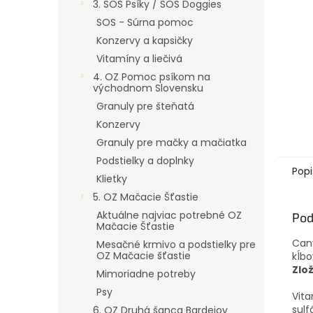
3. SOS Psíky / SOS Doggies
SOS - Súrna pomoc
Konzervy a kapsičky
Vitamíny a liečivá
4. OZ Pomoc psíkom na
východnom Slovensku
Granuly pre šteňatá
Konzervy
Granuly pre mačky a mačiatka
Podstielky a doplnky
Popi
Klietky
5. OZ Mačacie Šťastie
Aktuálne najviac potrebné OZ
Pod
Mačacie Šťastie
Canv
Mesačné krmivo a podstielky pre
OZ Mačacie šťastie
kĺbo
Zlo
Mimoriadne potreby
Psy
Vita
sulf
6. OZ Druhá šanca Bardejov