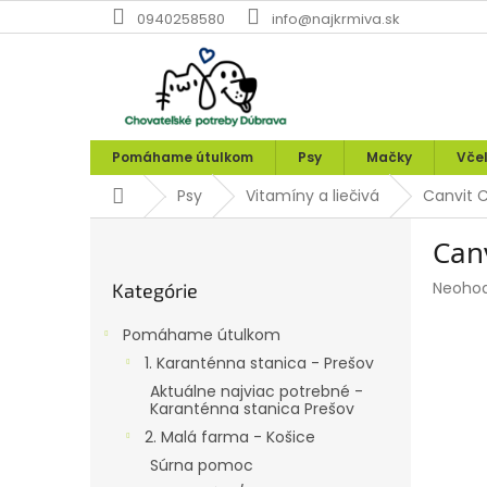
Prejsť
0940258580
info@najkrmiva.sk
na
obsah
Pomáhame útulkom
Psy
Mačky
Vče
Domov
Psy
Vitamíny a liečivá
Canvit C
B
Canv
o
Preskočiť
č
Prieme
Neoho
Kategórie
kategórie
n
hodnot
ý
produk
Pomáhame útulkom
p
je
1. Karanténna stanica - Prešov
0,0
a
z
Aktuálne najviac potrebné -
n
Karanténna stanica Prešov
5
e
hviezdi
2. Malá farma - Košice
l
Súrna pomoc