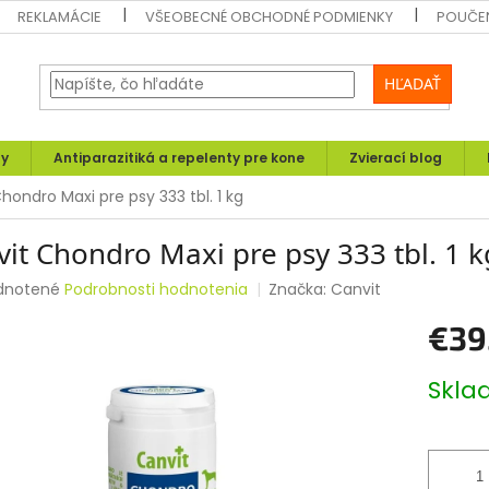
REKLAMÁCIE
VŠEOBECNÉ OBCHODNÉ PODMIENKY
POUČEN
HĽADAŤ
ly
Antiparazitiká a repelenty pre kone
Zvierací blog
hondro Maxi pre psy 333 tbl. 1 kg
it Chondro Maxi pre psy 333 tbl. 1 k
rné
dnotené
Podrobnosti hodnotenia
Značka:
Canvit
enie
€39
tu
Jednotk
Skl
cena:
čiek.