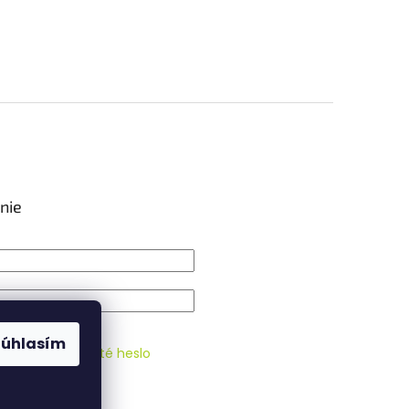
nie
IŤ SA
Súhlasím
strácia
Zabudnuté heslo