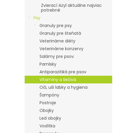
Zvierací Azyl aktuálne najviac
potrebné
Psy
Granuly pre psy
Granuly pre šteňatá
Veterinárne diéty
Veterinárne konzervy
Salámy pre psov
Pamlsky
Antiparazitiká pre psov
Vitamíny a liečivá
Oči, uši labky a hygiena
Šampóny
Postroje
Obojky
Led obojky
Vodítka