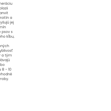
eneráciu
lazii
anvit
oitín a
šujú jej
amín
e psov s
ho kĺbu,
bných
yblivosť
v a tým
dávajú
ebo
 8 - 10
 vhodné
ýroby.