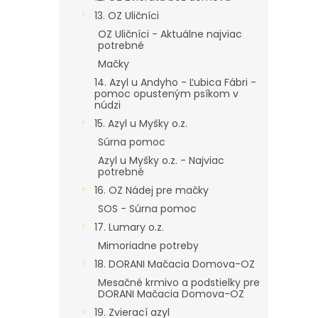
13. OZ Uličníci
OZ Uličníci - Aktuálne najviac
potrebné
Mačky
14. Azyl u Andyho - Ľubica Fábri -
pomoc opusteným psíkom v
núdzi
15. Azyl u Myšky o.z.
Súrna pomoc
Azyl u Myšky o.z. - Najviac
potrebné
16. OZ Nádej pre mačky
SOS - Súrna pomoc
17. Lumary o.z.
Mimoriadne potreby
18. DORANI Mačacia Domova-OZ
Mesačné krmivo a podstielky pre
DORANI Mačacia Domova-OZ
19. Zvierací azyl