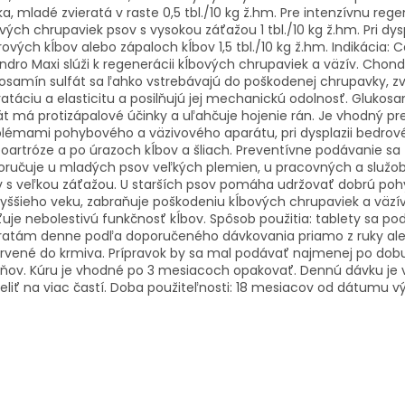
a, mladé zvieratá v raste 0,5 tbl./10 kg ž.hm. Pre intenzívnu reg
vých chrupaviek psov s vysokou záťažou 1 tbl./10 kg ž.hm. Pri dysp
ových kĺbov alebo zápaloch kĺbov 1,5 tbl./10 kg ž.hm. Indikácia: C
dro Maxi slúži k regenerácii kĺbových chrupaviek a väzív. Chondr
osamín sulfát sa ľahko vstrebávajú do poškodenej chrupavky, zvy
atáciu a elasticitu a posilňujú jej mechanickú odolnosť. Glukos
át má protizápalové účinky a uľahčuje hojenie rán. Je vhodný pr
lémami pohybového a väzivového aparátu, pri dysplazii bedrové
oartróze a po úrazoch kĺbov a šliach. Preventívne podávanie sa
oručuje u mladých psov veľkých plemien, u pracovných a služo
 s veľkou záťažou. U starších psov pomáha udržovať dobrú poh
yššieho veku, zabraňuje poškodeniu kĺbových chrupaviek a väzí
ťuje nebolestivú funkčnosť kĺbov. Spôsob použitia: tablety sa po
eratám denne podľa doporučeného dávkovania priamo z ruky al
rvené do krmiva. Prípravok by sa mal podávať najmenej po dobu
dňov. Kúru je vhodné po 3 mesiacoch opakovať. Dennú dávku je
eliť na viac častí. Doba použiteľnosti: 18 mesiacov od dátumu v