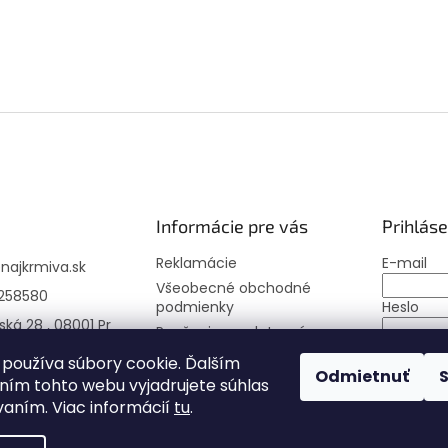
Informácie pre vás
Prihláse
Reklamácie
E-mail
@
najkrmiva.sk
Všeobecné obchodné
258580
podmienky
Heslo
ská 28 , 08001 Pr
Poučenie o uplatnení
práva spotrebiteľa
PRIHLÁS
používa súbory cookie. Ďalším
Odmietnuť
Moja objednávka
ím tohto webu vyjadrujete súhlas
Nová regi
vaním. Viac informácií
tu
.