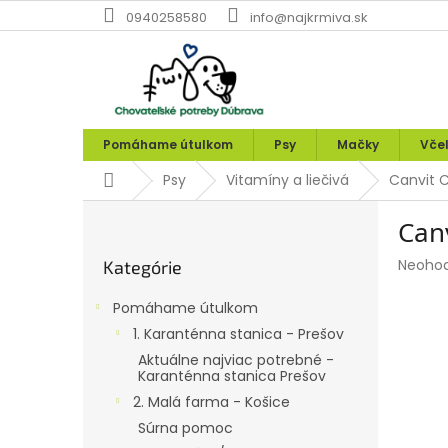
Prejsť
0940258580
info@najkrmiva.sk
na
obsah
Pomáhame útulkom
Psy
Mačky
Vče
Domov
Psy
Vitamíny a liečivá
Canvit C
B
Canv
o
Preskočiť
č
Prieme
Neoho
Kategórie
kategórie
n
hodnot
ý
produk
Pomáhame útulkom
p
je
1. Karanténna stanica - Prešov
0,0
a
z
Aktuálne najviac potrebné -
n
Karanténna stanica Prešov
5
e
hviezdi
2. Malá farma - Košice
l
Súrna pomoc