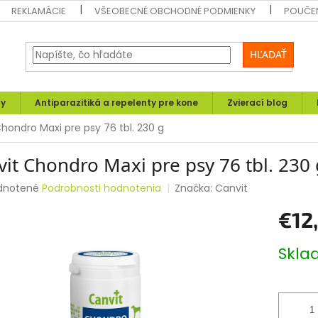
REKLAMÁCIE
VŠEOBECNÉ OBCHODNÉ PODMIENKY
POUČEN
HĽADAŤ
ly
Antiparazitiká a repelenty pre kone
Zvierací blog
hondro Maxi pre psy 76 tbl. 230 g
it Chondro Maxi pre psy 76 tbl. 230 
rné
dnotené
Podrobnosti hodnotenia
Značka:
Canvit
enie
€12
tu
Jednotk
Skl
cena:
čiek.