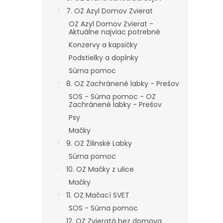
7. OZ Azyl Domov Zvierat
OZ Azyl Domov Zvierat -
Aktuálne najviac potrebné
Konzervy a kapsičky
Podstielky a doplnky
Súrna pomoc
8. OZ Zachránené labky - Prešov
SOS - Súrna pomoc - OZ
Zachránené labky - Prešov
Psy
Mačky
9. OZ Žilinské Labky
Súrna pomoc
10. OZ Mačky z ulice
Mačky
11. OZ Mačací SVET
SOS - Súrna pomoc
12. OZ Zvieratá bez domova