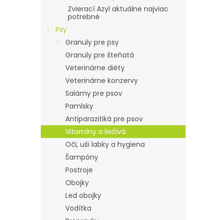
Zvierací Azyl aktuálne najviac
potrebné
Psy
Granuly pre psy
Granuly pre šteňatá
Veterinárne diéty
Veterinárne konzervy
Salámy pre psov
Pamlsky
Antiparazitiká pre psov
Vitamíny a liečivá
Oči, uši labky a hygiena
Šampóny
Postroje
Obojky
Led obojky
Vodítka