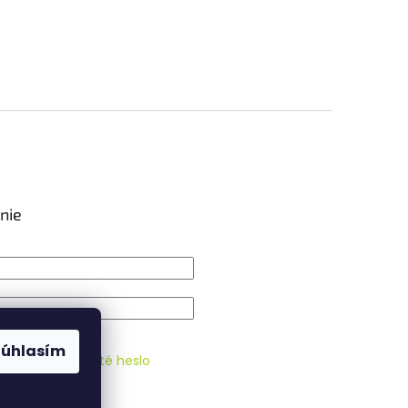
nie
IŤ SA
Súhlasím
strácia
Zabudnuté heslo