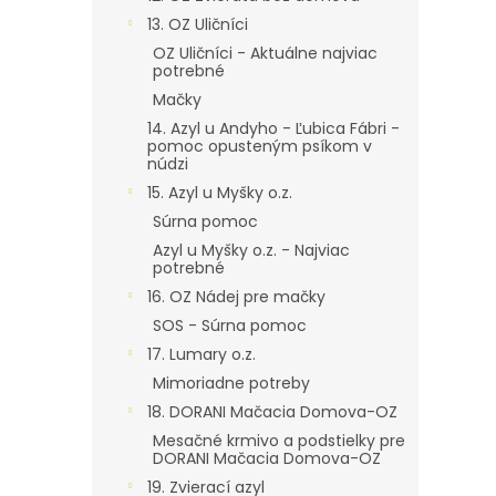
13. OZ Uličníci
OZ Uličníci - Aktuálne najviac
potrebné
Mačky
14. Azyl u Andyho - Ľubica Fábri -
pomoc opusteným psíkom v
núdzi
15. Azyl u Myšky o.z.
Súrna pomoc
Azyl u Myšky o.z. - Najviac
potrebné
16. OZ Nádej pre mačky
SOS - Súrna pomoc
17. Lumary o.z.
Mimoriadne potreby
18. DORANI Mačacia Domova-OZ
Mesačné krmivo a podstielky pre
DORANI Mačacia Domova-OZ
19. Zvierací azyl