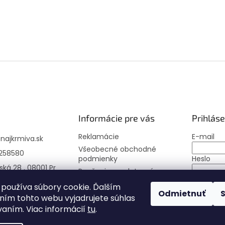
Informácie pre vás
Prihláse
Reklamácie
E-mail
@
najkrmiva.sk
Všeobecné obchodné
258580
podmienky
Heslo
ská 28 , 08001 Pr
Poučenie o uplatnení
práva spotrebiteľa
PRIHLÁS
používa súbory cookie. Ďalším
Odmietnuť
Moja objednávka
ím tohto webu vyjadrujete súhlas
Nová regi
vaním. Viac informácií
tu
.