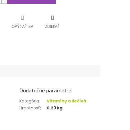
OPÝTAŤ SA
ZDIEĽAŤ
Dodatočné parametre
Kategória
:
Vitamíny a liečivá
Hmotnosť
:
0.23 kg