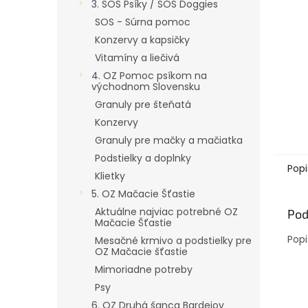
3. SOS Psíky / SOS Doggies
SOS - Súrna pomoc
Konzervy a kapsičky
Vitamíny a liečivá
4. OZ Pomoc psíkom na
východnom Slovensku
Granuly pre šteňatá
Konzervy
Granuly pre mačky a mačiatka
Podstielky a doplnky
Popi
Klietky
5. OZ Mačacie Šťastie
Aktuálne najviac potrebné OZ
Pod
Mačacie Šťastie
Popi
Mesačné krmivo a podstielky pre
OZ Mačacie šťastie
Mimoriadne potreby
Psy
6. OZ Druhá šanca Bardejov