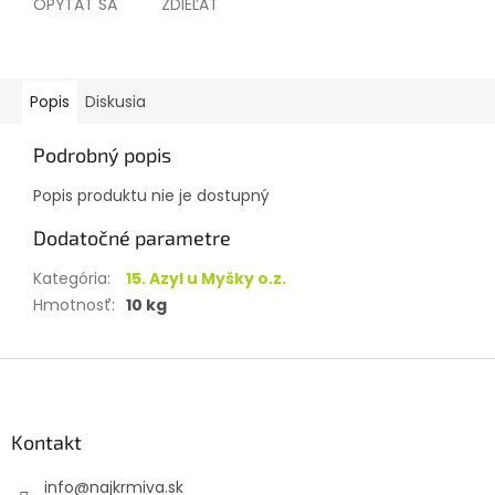
OPÝTAŤ SA
ZDIEĽAŤ
Popis
Diskusia
Podrobný popis
Popis produktu nie je dostupný
Dodatočné parametre
Kategória
:
15. Azyl u Myšky o.z.
Hmotnosť
:
10 kg
Z
á
p
ä
Kontakt
t
info
@
najkrmiva.sk
i