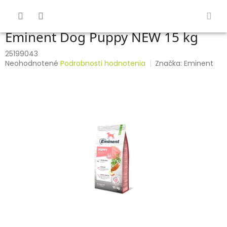
Prejsť
na
obsah
Eminent Dog Puppy NEW 15 kg
25199043
Priemerné
Neohodnotené
Podrobnosti hodnotenia
Značka:
Eminent
hodnotenie
produktu
je
0,0
z
5
hviezdičiek.