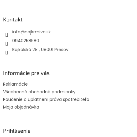
á
p
ä
Kontakt
t
info
@
najkrmiva.sk
i
e
0940258580
Bajkalská 28 , 08001 Prešov
Informácie pre vás
Reklamácie
Všeobecné obchodné podmienky
Poučenie o uplatnení práva spotrebiteľa
Moja objednávka
Prihlásenie