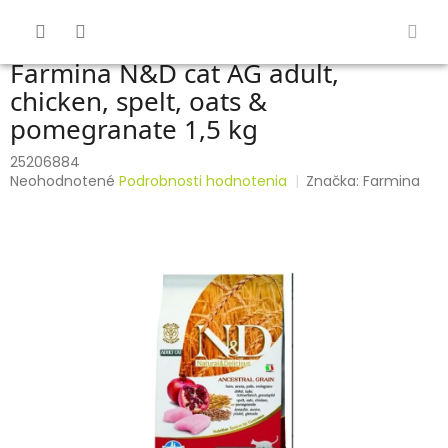
Prejsť
na
obsah
Farmina N&D cat AG adult,
chicken, spelt, oats &
pomegranate 1,5 kg
25206884
Priemerné
Neohodnotené
Podrobnosti hodnotenia
Značka:
Farmina
hodnotenie
produktu
je
0,0
z
5
hviezdičiek.