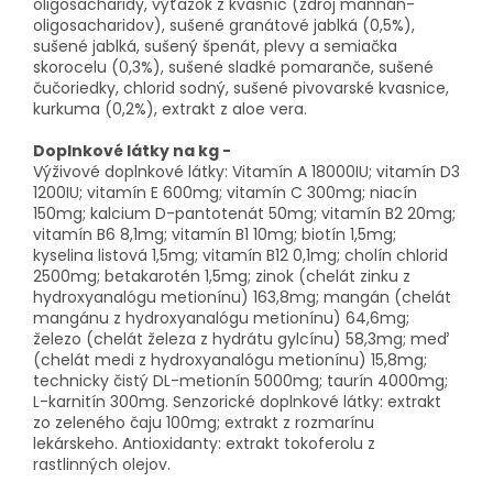
oligosacharidy, výťažok z kvasníc (zdroj mannán-
oligosacharidov), sušené granátové jablká (0,5%),
sušené jablká, sušený špenát, plevy a semiačka
skorocelu (0,3%), sušené sladké pomaranče, sušené
čučoriedky, chlorid sodný, sušené pivovarské kvasnice,
kurkuma (0,2%), extrakt z aloe vera.
Doplnkové látky na kg -
Výživové doplnkové látky: Vitamín A 18000IU; vitamín D3
1200IU; vitamín E 600mg; vitamín C 300mg; niacín
150mg; kalcium D-pantotenát 50mg; vitamín B2 20mg;
vitamín B6 8,1mg; vitamín B1 10mg; biotín 1,5mg;
kyselina listová 1,5mg; vitamín B12 0,1mg; cholín chlorid
2500mg; betakarotén 1,5mg; zinok (chelát zinku z
hydroxyanalógu metionínu) 163,8mg; mangán (chelát
mangánu z hydroxyanalógu metionínu) 64,6mg;
železo (chelát železa z hydrátu gylcínu) 58,3mg; meď
(chelát medi z hydroxyanalógu metionínu) 15,8mg;
technicky čistý DL-metionín 5000mg; taurín 4000mg;
L-karnitín 300mg. Senzorické doplnkové látky: extrakt
zo zeleného čaju 100mg; extrakt z rozmarínu
lekárskeho. Antioxidanty: extrakt tokoferolu z
rastlinných olejov.