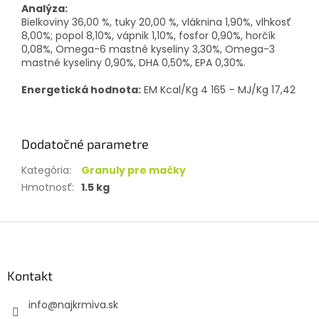
Analýza:
Bielkoviny 36,00 %, tuky 20,00 %, vláknina 1,90%, vlhkosť
8,00%; popol 8,10%, vápnik 1,10%, fosfor 0,90%, horčík
0,08%, Omega-6 mastné kyseliny 3,30%, Omega-3
mastné kyseliny 0,90%, DHA 0,50%, EPA 0,30%.
Energetická hodnota:
EM Kcal/Kg 4 165 – MJ/Kg 17,42
Dodatočné parametre
Kategória
:
Granuly pre mačky
Hmotnosť
:
1.5 kg
Z
á
p
ä
Kontakt
t
info
@
najkrmiva.sk
i