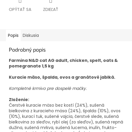
OPÝTAŤ SA
ZDIEĽAŤ
Popis
Diskusia
Podrobný popis
Farmina N&D cat AG adult, chicken, spelt, oats &
pomegranate 1,5 kg
Kuracie mäso, špalda, ovos a granátové jablká.
Kompletné krmivo pre dospelé mačky.
Zloženie:
Čerstvé kuracie mäso bez kostí (24%), sušená
bielkovina z kuracieho mäsa (24%), špalda (10%), ovos
(10%), kurací tuk, sušené vajcia, čerstvé slede, sušená
bielkovina zo sleďov, rybí olej (zo sleďov), sušená repná
dužina, sušená mrkva, sušená lucerna, inulín, frukto-