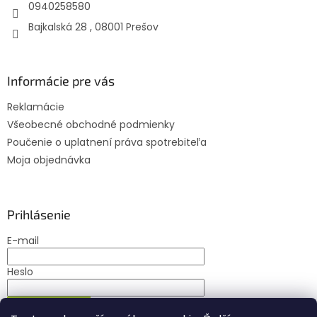
e
0940258580
Bajkalská 28 , 08001 Prešov
Informácie pre vás
Reklamácie
Všeobecné obchodné podmienky
Poučenie o uplatnení práva spotrebiteľa
Moja objednávka
Prihlásenie
E-mail
Heslo
PRIHLÁSIŤ SA