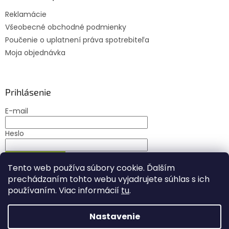
Reklamácie
Všeobecné obchodné podmienky
Poučenie o uplatnení práva spotrebiteľa
Moja objednávka
Prihlásenie
E-mail
Heslo
PRIHLÁSIŤ SA
Tento web používa súbory cookie. Ďalším
Nová registrácia
Zabudnuté heslo
prechádzaním tohto webu vyjadrujete súhlas s ich
používaním. Viac informácií
tu
.
Nastavenie
Vytvoril Shoptet