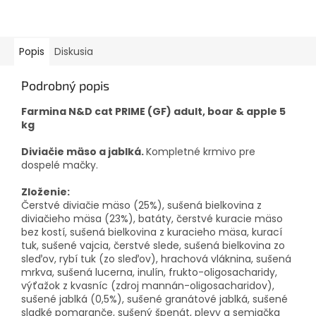
Popis
Diskusia
Podrobný popis
Farmina N&D cat PRIME (GF) adult, boar & apple 5
kg
Diviačie mäso a jablká.
Kompletné krmivo pre
dospelé mačky.
Zloženie:
Čerstvé diviačie mäso (25%), sušená bielkovina z
diviačieho mäsa (23%), batáty, čerstvé kuracie mäso
bez kostí, sušená bielkovina z kuracieho mäsa, kurací
tuk, sušené vajcia, čerstvé slede, sušená bielkovina zo
sleďov, rybí tuk (zo sleďov), hrachová vláknina, sušená
mrkva, sušená lucerna, inulín, frukto-oligosacharidy,
výťažok z kvasníc (zdroj mannán-oligosacharidov),
sušené jablká (0,5%), sušené granátové jablká, sušené
sladké pomaranče, sušený špenát, plevy a semiačka