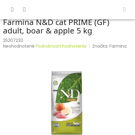
Prejsť
na
obsah
Farmina N&D cat PRIME (GF)
adult, boar & apple 5 kg
25207230
Priemerné
Neohodnotené
Podrobnosti hodnotenia
Značka:
Farmina
hodnotenie
produktu
je
0,0
z
5
hviezdičiek.