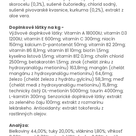
skorocelu (0,3%), sušené čučoriedky, chlorid sodný,
sušené pivovarské kvasnice, kurkuma (0,2%), extrakt z
aloe vera.
Doplnkové látky na kg -
Výživové doplnkové látky: Vitamín A 18000IU; vitamín D3
1200IU; vitamín E 600mg; vitamín C 300mg; niacín
150mg; kalcium D-pantotenát 50mg; vitamín B2 20mg;
vitamín B6 8,1mg; vitamín B1 10mg; biotín 1,5mg;
kyselina listová 1,5mg; vitamín B12 0,1mg; cholín chlorid
2500mg; betakarotén 1,5mg; zinok (chelát zinku z
hydroxyanalógu metionínu) 163,8mg; mangán (chelát
mangánu z hydroxyanalógu metionínu) 64,6mg;
železo (chelát železa z hydrátu gylcínu) 58,3mg; meď
(chelát medi z hydroxyanalógu metionínu) 15,8mg;
technicky čistý DL-metionín 5000mg; taurín 4000mg;
L-karnitín 300mg. Senzorické doplnkové látky: extrakt
zo zeleného čaju 100mg; extrakt z rozmarínu
lekárskeho. Antioxidanty: extrakt tokoferolu z
rastlinných olejov.
Analýza:
Bielkoviny 44,00%; tuky 20,00%; vláknina 1,80%; vlhkosť