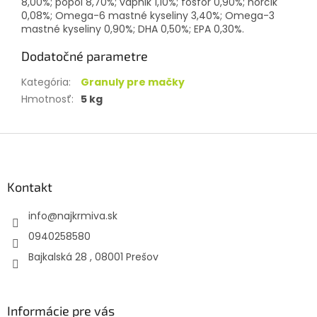
8,00%; popol 8,70%; vápnik 1,10%; fosfor 0,90%; horčík
0,08%; Omega-6 mastné kyseliny 3,40%; Omega-3
mastné kyseliny 0,90%; DHA 0,50%; EPA 0,30%.
Dodatočné parametre
Kategória
:
Granuly pre mačky
Hmotnosť
:
5 kg
Z
á
p
ä
Kontakt
t
info
@
najkrmiva.sk
i
e
0940258580
Bajkalská 28 , 08001 Prešov
Informácie pre vás