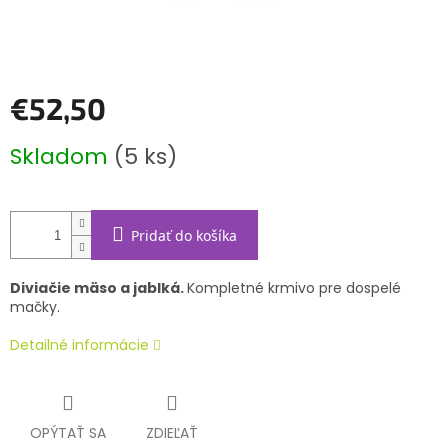
€52,50
Jednotková
Skladom
(5 ks)
cena:
Pridať do košíka
Diviačie mäso a jablká.
Kompletné krmivo pre dospelé
mačky.
Detailné informácie
OPÝTAŤ SA
ZDIEĽAŤ