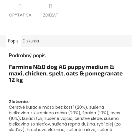
OPÝTAŤ SA
ZDIEĽAŤ
Popis
Diskusia
Podrobný popis
Farmina N&D dog AG puppy medium &
maxi, chicken, spelt, oats & pomegranate
12 kg
Zloženie:
Čerstvé kuracie mäso bez kostí (20%), sušená
bielkovina z kuracieho mäsa (20%), špalda (10%), ovos
(10%), kurací tuk, sušené vajcia, čerstvé slede, sušená
bielkovina zo sleďov, sušená repná dužina, rybí olej (zo
sleďov), hrachová vláknina, sušená mrkva, sušená