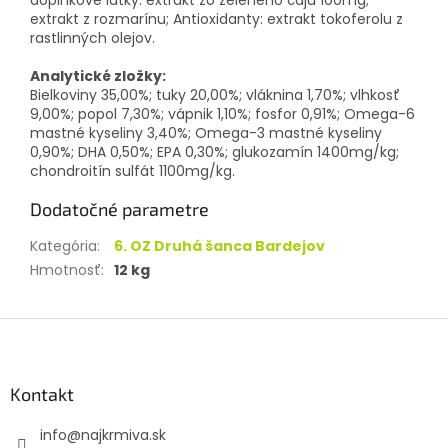
extrakt z rozmarínu; Antioxidanty: extrakt tokoferolu z
rastlinných olejov.
Analytické zložky:
Bielkoviny 35,00%; tuky 20,00%; vláknina 1,70%; vlhkosť
9,00%; popol 7,30%; vápnik 1,10%; fosfor 0,91%; Omega-6
mastné kyseliny 3,40%; Omega-3 mastné kyseliny
0,90%; DHA 0,50%; EPA 0,30%; glukozamín 1400mg/kg;
chondroitín sulfát 1100mg/kg.
Dodatočné parametre
Kategória
:
6. OZ Druhá šanca Bardejov
Hmotnosť
:
12 kg
Z
á
p
ä
Kontakt
t
info
@
najkrmiva.sk
i