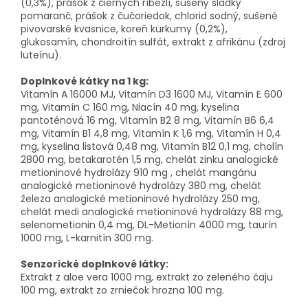
(0,3%), prášok z čiernych ríbezlí, sušený sladký
pomaranč, prášok z čučoriedok, chlorid sodný, sušené
pivovarské kvasnice, koreň kurkumy (0,2%),
glukosamín, chondroitín sulfát, extrakt z afrikánu (zdroj
luteínu).
Doplnkové kátky na 1 kg:
Vitamín A 16000 MJ, Vitamín D3 1600 MJ, Vitamín E 600
mg, Vitamín C 160 mg, Niacín 40 mg, kyselina
pantoténová 16 mg, Vitamín B2 8 mg, Vitamín B6 6,4
mg, Vitamín B1 4,8 mg, Vitamín K 1,6 mg, Vitamín H 0,4
mg, kyselina listová 0,48 mg, Vitamín B12 0,1 mg, cholín
2800 mg, betakarotén 1,5 mg, chelát zinku analogické
metioninové hydrolázy 910 mg , chelát mangánu
analogické metioninové hydrolázy 380 mg, chelát
železa analogické metioninové hydrolázy 250 mg,
chelát medi analogické metioninové hydrolázy 88 mg,
selenometionin 0,4 mg, DL-Metionín 4000 mg, taurín
1000 mg, L-karnitín 300 mg.
Senzorické doplnkové látky:
Extrakt z aloe vera 1000 mg, extrakt zo zeleného čaju
100 mg, extrakt zo zrniečok hrozna 100 mg.