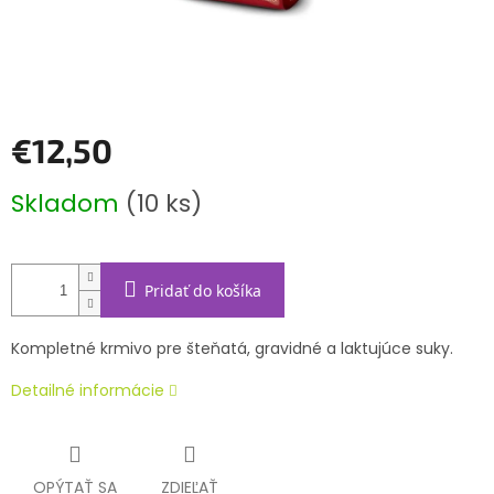
€12,50
Jednotková
Skladom
(10 ks)
cena:
Pridať do košíka
Kompletné krmivo pre šteňatá, gravidné a laktujúce suky.
Detailné informácie
OPÝTAŤ SA
ZDIEĽAŤ