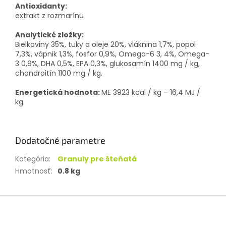
Antioxidanty:
extrakt z rozmarínu
Analytické zložky:
Bielkoviny 35%, tuky a oleje 20%, vláknina 1,7%, popol
7,3%, vápnik 1,3%, fosfor 0,9%, Omega-6 3, 4%, Omega-
3 0,9%, DHA 0,5%, EPA 0,3%, glukosamín 1400 mg / kg,
chondroitín 1100 mg / kg.
Energetická hodnota:
ME 3923 kcal / kg – 16,4 MJ /
kg.
Dodatočné parametre
Kategória
:
Granuly pre šteňatá
Hmotnosť
:
0.8 kg
Z
á
p