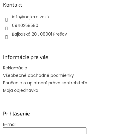
ä
Kontakt
t
info
@
najkrmiva.sk
i
e
0940258580
Bajkalská 28 , 08001 Prešov
Informácie pre vás
Reklamácie
Všeobecné obchodné podmienky
Poučenie o uplatnení práva spotrebiteľa
Moja objednávka
Prihlásenie
E-mail