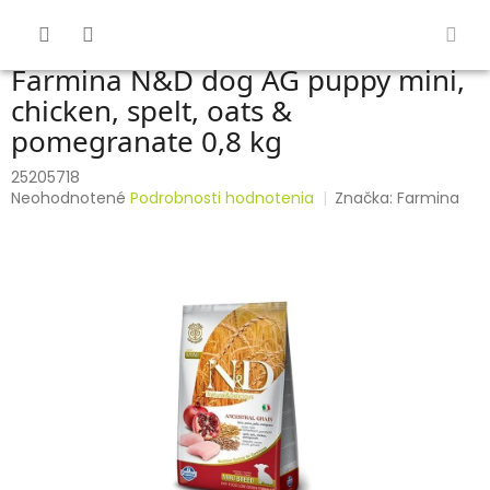
Prejsť
na
obsah
Farmina N&D dog AG puppy mini,
chicken, spelt, oats &
pomegranate 0,8 kg
25205718
Priemerné
Neohodnotené
Podrobnosti hodnotenia
Značka:
Farmina
hodnotenie
produktu
je
0,0
z
5
hviezdičiek.