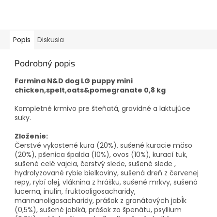
Popis
Diskusia
Podrobný popis
Farmina N&D dog LG puppy mini
chicken,spelt,oats&pomegranate 0,8 kg
Kompletné krmivo pre šteňatá, gravidné a laktujúce
suky.
Zloženie:
Čerstvé vykostené kura (20%), sušené kuracie mäso
(20%), pšenica špalda (10%), ovos (10%), kurací tuk,
sušené celé vajcia, čerstvý slede, sušené slede ,
hydrolyzované rybie bielkoviny, sušená dreň z červenej
repy, rybí olej, vláknina z hrášku, sušené mrkvy, sušená
lucerna, inulín, fruktooligosacharidy,
mannanoligosacharidy, prášok z granátových jabĺk
(0,5%), sušené jablká, prášok zo špenátu, psyllium