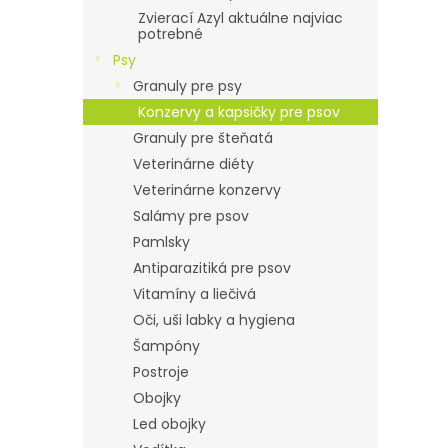
Zvierací Azyl aktuálne najviac
potrebné
Psy
Granuly pre psy
Konzervy a kapsičky pre psov
Granuly pre šteňatá
Veterinárne diéty
Veterinárne konzervy
Salámy pre psov
Pamlsky
Antiparazitiká pre psov
Vitamíny a liečivá
Oči, uši labky a hygiena
Šampóny
Postroje
Obojky
Led obojky