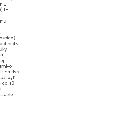
n E
) L-
ánu
u
vasnice)
technicky
tuky
ka
ej
krmivo
iť na dve
musí byť
te do 48
i
, číslo