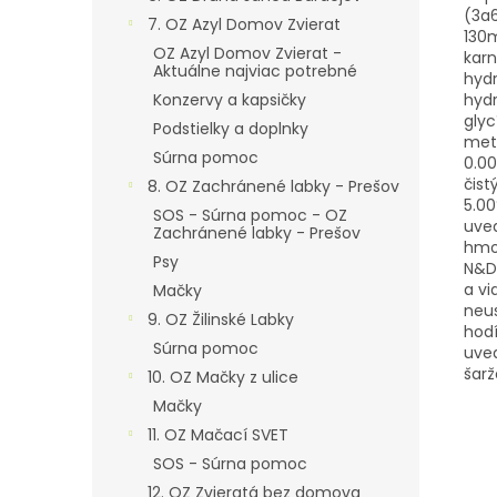
(3a6
7. OZ Azyl Domov Zvierat
130m
OZ Azyl Domov Zvierat -
karn
Aktuálne najviac potrebné
hyd
hydr
Konzervy a kapsičky
glyc
Podstielky a doplnky
meti
Súrna pomoc
0.00
čist
8. OZ Zachránené labky - Prešov
5.00
SOS - Súrna pomoc - OZ
uved
Zachránené labky - Prešov
hmot
Psy
N&D
a vi
Mačky
neus
9. OZ Žilinské Labky
hod
Súrna pomoc
uved
šarž
10. OZ Mačky z ulice
Mačky
11. OZ Mačací SVET
SOS - Súrna pomoc
12. OZ Zvieratá bez domova