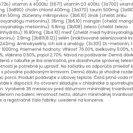
72b) vitamín A 4000IU; (E671) vitamín D3 400IU; (3a700) vitamí
g; (3a890) cholín chlorid 400mg; (3a370) taurín 500mg; (3a910
itín 50mg. Zlúčeniny mikroprvkov: (3b6.10) zinok (chelát zinku
roxyanalógu metionínu): 36mg; (3b5.10) mangán (chelát mang
oxyanalógu metionínu): 6.8mg; (3b108) železo (chelát železa
ínhydrátu): 16.80mg; (3b4.10) meď (chelát medi hydroxyanalóg
onínu): 2.9mg; [3b811(8.12)] selén (inaktivované selenizované k
242mg. Aminokyseliny, ich soli a analógy: (3c301) DL-metionín, 
ý 1000mg. Priemerné hodnoty: Vlhkosť 76.00%, bielkoviny 11.00%, 
%, vláknina 0.50%, popol 2.70%. Návod na podávanie: Denná dáv
ená v tabuľke je iba orientačná, pre dosiahnutie správnej telesn
nosti je potrebné ju upraviť. Na začiatku sa odporúča zmiešať 
 s pôvodne podávaným krmivom. Dennú dávku je vhodné rozdel
ac porcií. Produkt podávajte v izbovej teplote. Čistá pitná voda 
tále k dispozícii. Po otvorení skladujte v chladničke a spotrebuj
ín. Vyrobené 36 mesiacov pred dátumom minimálnej trvanlivost
enom na balení. Hmotnosť netto, dátum minimálnej trvanlivosti
e a registračné číslo fabriky: uvedené na konzerve.