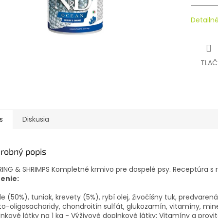
Detailn
TLAČ
s
Diskusia
robný popis
ING & SHRIMPS Kompletné krmivo pre dospelé psy. Receptúra s r
ženie:
e (50%), tuniak, krevety (5%), rybí olej, živočíšny tuk, predvarená
to-oligosacharidy, chondroitín sulfát, glukozamín, vitamíny, mine
nkové látky na 1 kg - Výživové doplnkové látky: Vitamíny a provi