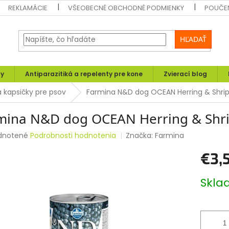
REKLAMÁCIE
VŠEOBECNÉ OBCHODNÉ PODMIENKY
POUČEN
HĽADAŤ
ly
Antiparazitiká a repelenty pre kone
Zvierací blog
 kapsičky pre psov
Farmina N&D dog OCEAN Herring & Shri
mina N&D dog OCEAN Herring & Shri
rné
dnotené
Podrobnosti hodnotenia
Značka:
Farmina
enie
€3,
tu
Jednotk
Skl
cena:
čiek.