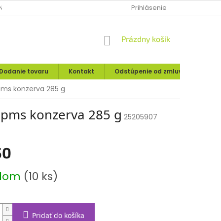
IE O UPLATNENÍ PRÁVA SPOTREBITEĽA
Prihlásenie
MOJA OBJEDNÁVKA
NÁKUPNÝ
Prázdny košík
KOŠÍK
Dodanie tovaru
Kontakt
Odstúpenie od zmluvy
Rekl
pms konzerva 285 g
pms konzerva 285 g
25205907
50
ová
adom
(10 ks)
Pridať do košíka