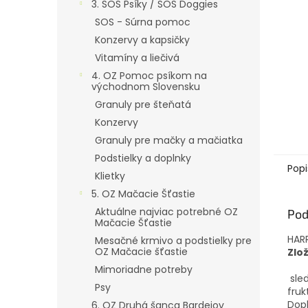
3. SOS Psíky / SOS Doggies
SOS - Súrna pomoc
Konzervy a kapsičky
Vitamíny a liečivá
4. OZ Pomoc psíkom na
východnom Slovensku
Granuly pre šteňatá
Konzervy
Granuly pre mačky a mačiatka
Podstielky a doplnky
Popi
Klietky
5. OZ Mačacie Šťastie
Aktuálne najviac potrebné OZ
Pod
Mačacie Šťastie
HARR
Mesačné krmivo a podstielky pre
OZ Mačacie šťastie
Zlo
Mimoriadne potreby
sled
Psy
fruk
Dopl
6. OZ Druhá šanca Bardejov