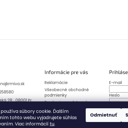
Informácie pre vás
Prihláse
Reklamácie
E-mail
@
najkrmiva.sk
Všeobecné obchodné
258580
podmienky
Heslo
ská 28 , 08001 Pr
Poučenie o uplatnení
práva spotrebiteľa
PRIHLÁS
používa súbory cookie. Ďalším
Odmietnuť
Moja objednávka
ím tohto webu vyjadrujete súhlas
Nová regi
vaním. Viac informácií
tu
.