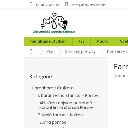
Prejsť
0940258580
info@najkrmiva.sk
na
obsah
Pomáhame útulkom
Psy
Mačky
Vče
Domov
Psy
Granuly pre psy
Konzervy a
B
Far
o
Preskočiť
č
Prieme
Neoho
Kategórie
kategórie
n
hodnot
ý
produk
Pomáhame útulkom
p
je
1. Karanténna stanica - Prešov
0,0
a
z
Aktuálne najviac potrebné -
n
Karanténna stanica Prešov
5
e
hviezdi
2. Malá farma - Košice
l
Súrna pomoc