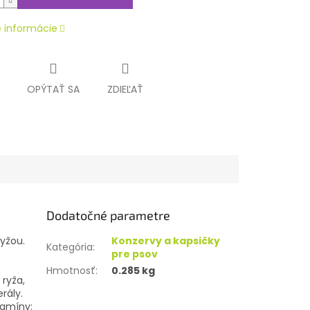
é informácie
OPÝTAŤ SA
ZDIEĽAŤ
Dodatočné parametre
yžou.
Konzervy a kapsičky
Kategória
:
pre psov
Hmotnosť
:
0.285 kg
 ryža,
rály.
tamíny: