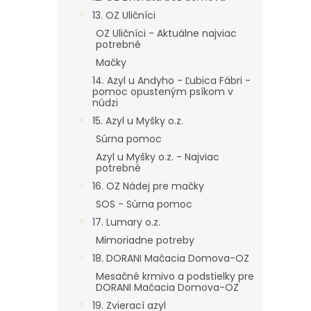
13. OZ Uličníci
OZ Uličníci - Aktuálne najviac
potrebné
Mačky
14. Azyl u Andyho - Ľubica Fábri -
pomoc opusteným psíkom v
núdzi
15. Azyl u Myšky o.z.
Súrna pomoc
Azyl u Myšky o.z. - Najviac
potrebné
16. OZ Nádej pre mačky
SOS - Súrna pomoc
17. Lumary o.z.
Mimoriadne potreby
18. DORANI Mačacia Domova-OZ
Mesačné krmivo a podstielky pre
DORANI Mačacia Domova-OZ
19. Zvierací azyl