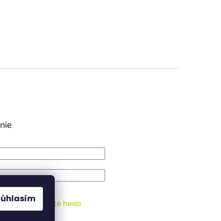
nie
IŤ SA
Súhlasím
strácia
Zabudnuté heslo