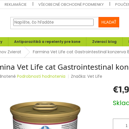
REKLAMÁCIE
VŠEOBECNÉ OBCHODNÉ PODMIENKY
POUČEN
HĽADAŤ
ly
Antiparazitiká a repelenty pre kone
Zvierací blog
mov Zvierat
Farmina Vet Life cat Gastrointestinal konzerva 
ina Vet Life cat Gastrointestinal ko
rné
dnotené
Podrobnosti hodnotenia
Značka:
Vet Life
enie
€1,
tu
Jednotk
Skl
cena:
čiek.