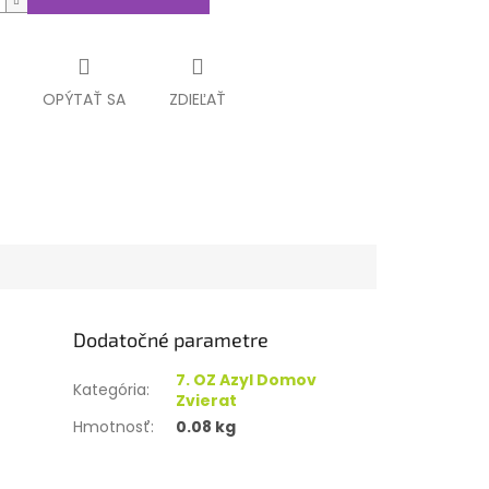
OPÝTAŤ SA
ZDIEĽAŤ
Dodatočné parametre
7. OZ Azyl Domov
Kategória
:
Zvierat
Hmotnosť
:
0.08 kg