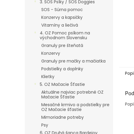
3. SOS Psíky / SOS Doggies
SOS - Súrna pomoc
Konzervy a kapsičky
Vitamíny a liečivá
4. OZ Pomoc psíkom na
východnom Slovensku
Granuly pre šteňatá
Konzervy
Granuly pre mačky a mačiatka
Podstielky a doplnky
Popi
Klietky
5. OZ Mačacie Šťastie
Aktuálne najviac potrebné OZ
Pod
Mačacie Šťastie
Popi
Mesačné krmivo a podstielky pre
OZ Mačacie šťastie
Mimoriadne potreby
Psy
6. OZ Druhá šanca Bardejov