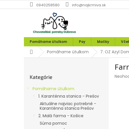
Prejsť
0940258580
info@najkrmiva.sk
na
obsah
Pomáhame útulkom
Psy
Mačky
Vče
Domov
Pomáhame útulkom
7. OZ Azyl Do
B
Farm
o
Preskočiť
č
Prieme
Neoho
Kategórie
kategórie
n
hodnot
ý
produk
Pomáhame útulkom
p
je
1. Karanténna stanica - Prešov
0,0
a
z
Aktuálne najviac potrebné -
n
Karanténna stanica Prešov
5
e
hviezdi
2. Malá farma - Košice
l
Súrna pomoc