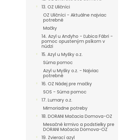
13. OZ Uličníci
OZ Uličníci - Aktuálne najviac
potrebné
Mačky
14. Azyl u Andyho - Ľubica Fábri -
pomoc opusteným psíkom v
núdzi
15. Azyl u Myšky o.z.
Súrna pomoc
Azyl u Myšky o.z. - Najviac
potrebné
16. OZ Nádej pre mačky
SOS - Súrna pomoc
17. Lumary o.z.
Mimoriadne potreby
18. DORANI Mačacia Domova-OZ
Mesačné krmivo a podstielky pre
DORANI Mačacia Domova-OZ
19. Zvierací azyl