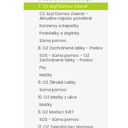
7. OZ Azyl Domov Zvierat
OZ Azyl Domov Zvierat -
Aktuálne najviac potrebné
Konzervy a kapsičky
Podstielky a doplnky
Súrna pomoc
8. OZ Zachránené labky - Prešov
SOS - Súrna pomoc - OZ
Zachránené labky - Prešov
Psy
Mačky
9. OZ Žilinské Labky
Súrna pomoc
10. OZ Mačky z ulice
Mačky
11. OZ Mačací SVET
SOS - Súrna pomoc
12. OZ Zvieratá bez domova