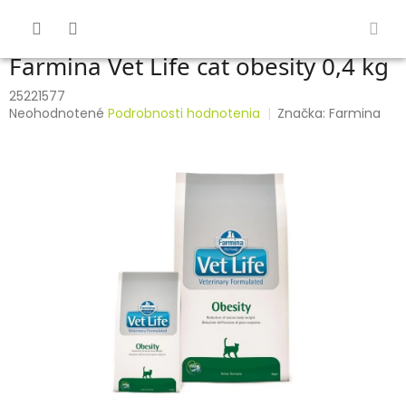
Prejsť
na
obsah
Farmina Vet Life cat obesity 0,4 kg
25221577
Priemerné
Neohodnotené
Podrobnosti hodnotenia
Značka:
Farmina
hodnotenie
produktu
je
0,0
z
5
hviezdičiek.