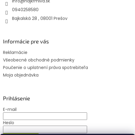
info
@
najkrmiva.sk
i
e
0940258580
Bajkalská 28 , 08001 Prešov
Informácie pre vás
Reklamácie
Všeobecné obchodné podmienky
Poučenie o uplatnení práva spotrebiteľa
Moja objednávka
Prihlásenie
E-mail
Heslo