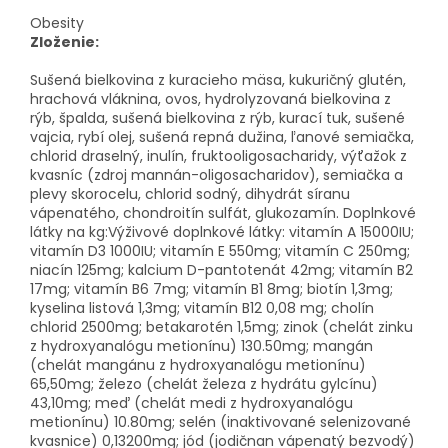
Obesity
Zloženie:
Sušená bielkovina z kuracieho mäsa, kukuričný glutén,
hrachová vláknina, ovos, hydrolyzovaná bielkovina z
rýb, špalda, sušená bielkovina z rýb, kurací tuk, sušené
vajcia, rybí olej, sušená repná dužina, ľanové semiačka,
chlorid draselný, inulín, fruktooligosacharidy, výťažok z
kvasníc (zdroj mannán-oligosacharidov), semiačka a
plevy skorocelu, chlorid sodný, dihydrát síranu
vápenatého, chondroitín sulfát, glukozamín. Doplnkové
látky na kg:Výživové doplnkové látky: vitamín A 15000IU;
vitamín D3 1000IU; vitamín E 550mg; vitamín C 250mg;
niacín 125mg; kalcium D-pantotenát 42mg; vitamín B2
17mg; vitamín B6 7mg; vitamín B1 8mg; biotín 1,3mg;
kyselina listová 1,3mg; vitamín B12 0,08 mg; cholín
chlorid 2500mg; betakarotén 1,5mg; zinok (chelát zinku
z hydroxyanalógu metionínu) 130.50mg; mangán
(chelát mangánu z hydroxyanalógu metionínu)
65,50mg; železo (chelát železa z hydrátu gylcínu)
43,10mg; meď (chelát medi z hydroxyanalógu
metionínu) 10.80mg; selén (inaktivované selenizované
kvasnice) 0,13200mg; jód (jodičnan vápenatý bezvodý)