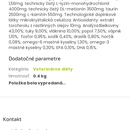
1,56mg; technicky čistý L-lyzín-monohydrochlorid
4000mg; technicky čistý DL-metionín 3500mg; taurín
2500mg; L-karnitín 550mg. Technologické doplnkové
látky: mikrokryštalická celulóza; Antioxidanty: extrakt
toroferolu z rastlinných olejov 10mg. Analýza:Bielkoviny
43,00%; tuky 9,00%; vláknina 10,00%; popol 7,50%; vápnik
1,10%; fosfor 0,95%; sodík 0,40%; draslík 0,80%; horčík
0,08%; omega-6 mastné kyseliny 1,30%; omega-3
mastné kyseliny 0,30%; EPA 0,10%; DHA 0,15%.
Dodatočné parametre
Kategória
:
Veterinárne diéty
Hmotnosť
:
0.4 kg
Položka bola vypredaná…
Z
á
p
ä
Kontakt
t