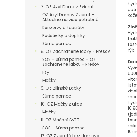
hyd
7. OZ Azyl Domov Zvierat
potr
OZ Azyl Domov Zvierat -
kože
Aktuálne najviac potrebné
Zlo
Konzervy a kapsičky
Hydr
Podstielky a doplnky
fruk
Súrna pomoc
fosf
rýb;
8. OZ Zachránené labky - Prešov
SOS - Súrna pomoc - OZ
Dop
Zachránené labky - Prešov
Výži
Psy
600
vita
Mačky
list
9. OZ Žilinské Labky
zino
Súrna pomoc
man
hyd
10. OZ Mačky z ulice
10.8
Mačky
(jod
11. OZ Mačací SVET
taur
mikr
SOS - Súrna pomoc
10m
12. OZ Zvieratá bez domova