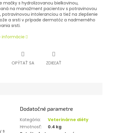
re mačky s hydrolizovanou bielkovinou,
aná na manažment pacientov s potravinovou
, potravinovou intoleranciou a tiež na zlepšenie
 kože a srsti v prípade dermatóz a nadmerného
nia srsti.
é informácie
OPÝTAŤ SA
ZDIEĽAŤ
Dodatočné parametre
Kategória
:
Veterinárne diéty
Hmotnosť
:
0.4 kg
y s