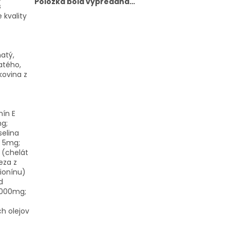
Položka bola vypredaná…
s
 kvality
natý,
atého,
kovina z
mín E
g;
selina
n 5mg;
 (chelát
eza z
ionínu)
d
5000mg;
ch olejov