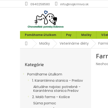
Prejsť
0940258580
info@najkrmiva.sk
na
obsah
Pomáhame útulkom
Psy
Mačky
Vče
Domov
Mačky
Veterinárne diéty
Farmi
B
Farm
o
Preskočiť
č
Prieme
Neoho
Kategórie
kategórie
n
hodnot
ý
produk
Pomáhame útulkom
p
je
1. Karanténna stanica - Prešov
0,0
a
z
Aktuálne najviac potrebné -
n
Karanténna stanica Prešov
5
e
hviezdi
2. Malá farma - Košice
l
Súrna pomoc