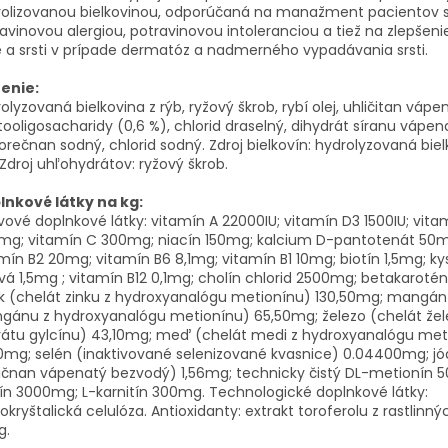
rolizovanou bielkovinou, odporúčaná na manažment pacientov 
avinovou alergiou, potravinovou intoleranciou a tiež na zlepšenie
 a srsti v prípade dermatóz a nadmerného vypadávania srsti.
ženie:
olyzovaná bielkovina z rýb, ryžový škrob, rybí olej, uhličitan vápe
tooligosacharidy (0,6 %), chlorid draselný, dihydrát síranu vápen
orečnan sodný, chlorid sodný. Zdroj bielkovín: hydrolyzovaná biel
 Zdroj uhľohydrátov: ryžový škrob.
lnkové látky na kg:
vové doplnkové látky: vitamín A 22000IU; vitamín D3 1500IU; vita
mg; vitamín C 300mg; niacín 150mg; kalcium D-pantotenát 50m
mín B2 20mg; vitamín B6 8,1mg; vitamín B1 10mg; biotín 1,5mg; ky
ová 1,5mg ; vitamín B12 0,1mg; cholín chlorid 2500mg; betakaroté
k (chelát zinku z hydroxyanalógu metionínu) 130,50mg; mangán
gánu z hydroxyanalógu metionínu) 65,50mg; železo (chelát žel
rátu gylcínu) 43,10mg; meď (chelát medi z hydroxyanalógu met
0mg; selén (inaktivované selenizované kvasnice) 0.04400mg; jó
ičnan vápenatý bezvodý) 1,56mg; technicky čistý DL-metionín 
ín 3000mg; L-karnitín 300mg. Technologické doplnkové látky:
okryštalická celulóza. Antioxidanty: extrakt toroferolu z rastlinný
g.