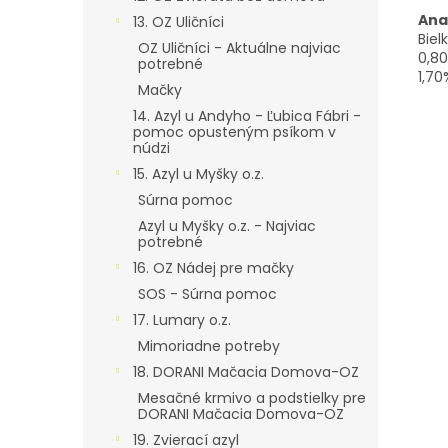
Ana
13. OZ Uličníci
Biel
OZ Uličníci - Aktuálne najviac
0,80
potrebné
1,70
Mačky
14. Azyl u Andyho - Ľubica Fábri -
pomoc opusteným psíkom v
núdzi
15. Azyl u Myšky o.z.
Súrna pomoc
Azyl u Myšky o.z. - Najviac
potrebné
16. OZ Nádej pre mačky
SOS - Súrna pomoc
17. Lumary o.z.
Mimoriadne potreby
18. DORANI Mačacia Domova-OZ
Mesačné krmivo a podstielky pre
DORANI Mačacia Domova-OZ
19. Zvierací azyl