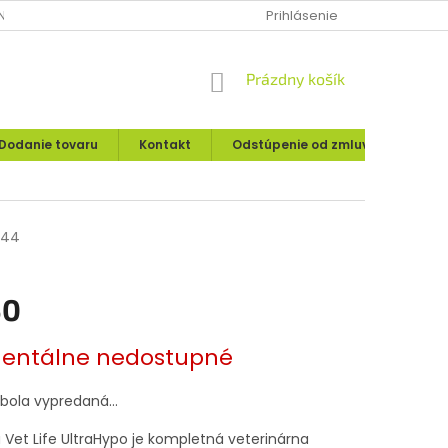
IE O UPLATNENÍ PRÁVA SPOTREBITEĽA
Prihlásenie
MOJA OBJEDNÁVKA
NÁKUPNÝ
Prázdny košík
KOŠÍK
Dodanie tovaru
Kontakt
Odstúpenie od zmluvy
Rekl
644
50
ová
ntálne nedostupné
 bola vypredaná…
 Vet Life UltraHypo je kompletná veterinárna