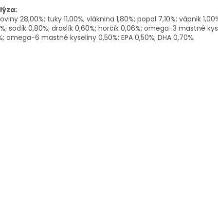
lýza:
koviny 28,00%; tuky 11,00%; vláknina 1,80%; popol 7,10%; vápnik 1,00
%; sodík 0,80%; draslík 0,60%; horčík 0,06%; omega-3 mastné kys
%; omega-6 mastné kyseliny 0,50%; EPA 0,50%; DHA 0,70%.