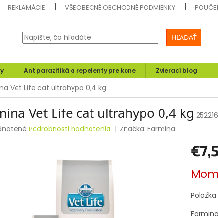
REKLAMÁCIE
VŠEOBECNÉ OBCHODNÉ PODMIENKY
POUČEN
HĽADAŤ
ly
Antiparazitiká a repelenty pre kone
Zvierací blog
na Vet Life cat ultrahypo 0,4 kg
ina Vet Life cat ultrahypo 0,4 kg
25221
rné
dnotené
Podrobnosti hodnotenia
Značka:
Farmina
enie
€7,
tu
Jednotk
Mome
cena:
čiek.
Položka
Farmina