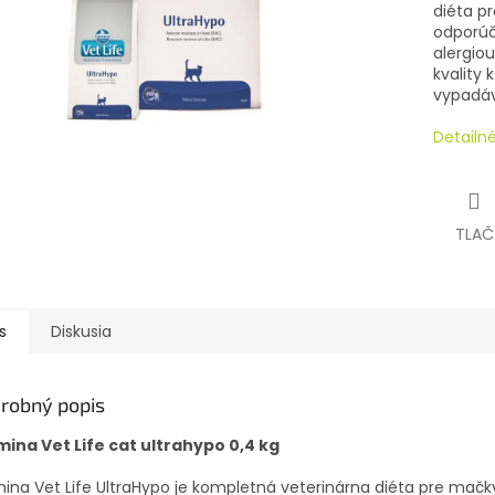
diéta p
odporúč
alergiou
kvality
vypadáva
Detailn
TLAČ
s
Diskusia
robný popis
mina Vet Life cat ultrahypo 0,4 kg
ina Vet Life UltraHypo je kompletná veterinárna diéta pre mačk