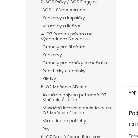
3. SOS Psíky / SOS Doggies
SOS - Súrna pomoc
Konzervy a kapsičky
Vitamíny a liečivá
4. OZ Pomoc psíkom na
východnom Slovensku
Granuly pre šteňatá
Konzervy
Granuly pre mačky a mačiatka
Podstielky a doplnky
Klietky
5. OZ Mačacie Šťastie
Popi
Aktuálne najviac potrebné OZ
Mačacie Šťastie
Mesačné krmivo a podstielky pre
Pod
OZ Mačacie šťastie
Mimoriadne potreby
Far
Psy
Farm
6. OZ Druhá šanca Bardejov