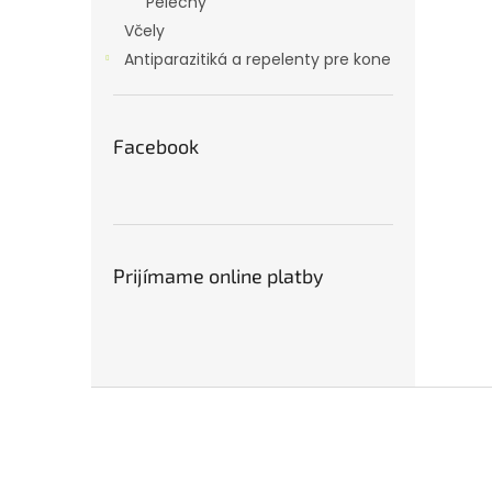
Pelechy
Včely
Antiparazitiká a repelenty pre kone
Facebook
Prijímame online platby
Z
á
p
ä