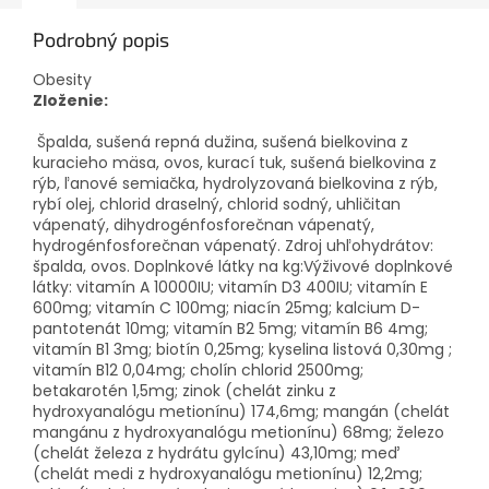
Podrobný popis
Obesity
Zloženie:
Špalda, sušená repná dužina, sušená bielkovina z
kuracieho mäsa, ovos, kurací tuk, sušená bielkovina z
rýb, ľanové semiačka, hydrolyzovaná bielkovina z rýb,
rybí olej, chlorid draselný, chlorid sodný, uhličitan
vápenatý, dihydrogénfosforečnan vápenatý,
hydrogénfosforečnan vápenatý. Zdroj uhľohydrátov:
špalda, ovos. Doplnkové látky na kg:Výživové doplnkové
látky: vitamín A 10000IU; vitamín D3 400IU; vitamín E
600mg; vitamín C 100mg; niacín 25mg; kalcium D-
pantotenát 10mg; vitamín B2 5mg; vitamín B6 4mg;
vitamín B1 3mg; biotín 0,25mg; kyselina listová 0,30mg ;
vitamín B12 0,04mg; cholín chlorid 2500mg;
betakarotén 1,5mg; zinok (chelát zinku z
hydroxyanalógu metionínu) 174,6mg; mangán (chelát
mangánu z hydroxyanalógu metionínu) 68mg; železo
(chelát železa z hydrátu gylcínu) 43,10mg; meď
(chelát medi z hydroxyanalógu metionínu) 12,2mg;