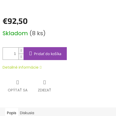
€92,50
Jednotková
Skladom
(8 ks)
cena:
Pridať do košíka
Detailné informácie
OPÝTAŤ SA
ZDIEĽAŤ
Popis
Diskusia