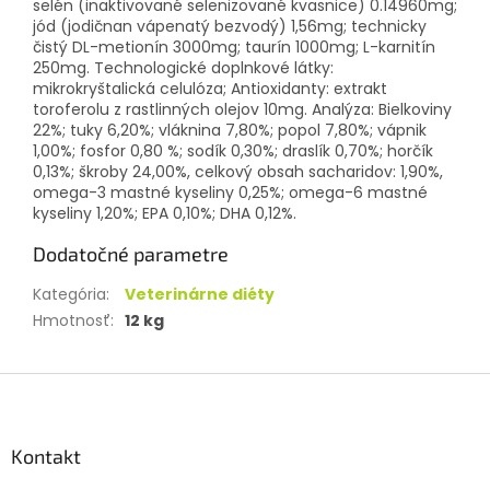
selén (inaktivované selenizované kvasnice) 0.14960mg;
jód (jodičnan vápenatý bezvodý) 1,56mg; technicky
čistý DL-metionín 3000mg; taurín 1000mg; L-karnitín
250mg. Technologické doplnkové látky:
mikrokryštalická celulóza; Antioxidanty: extrakt
toroferolu z rastlinných olejov 10mg. Analýza: Bielkoviny
22%; tuky 6,20%; vláknina 7,80%; popol 7,80%; vápnik
1,00%; fosfor 0,80 %; sodík 0,30%; draslík 0,70%; horčík
0,13%; škroby 24,00%, celkový obsah sacharidov: 1,90%,
omega-3 mastné kyseliny 0,25%; omega-6 mastné
kyseliny 1,20%; EPA 0,10%; DHA 0,12%.
Dodatočné parametre
Kategória
:
Veterinárne diéty
Hmotnosť
:
12 kg
Z
á
p
ä
Kontakt
t