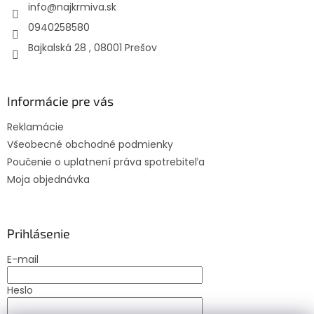
info
@
najkrmiva.sk
i
e
0940258580
Bajkalská 28 , 08001 Prešov
Informácie pre vás
Reklamácie
Všeobecné obchodné podmienky
Poučenie o uplatnení práva spotrebiteľa
Moja objednávka
Prihlásenie
E-mail
Heslo