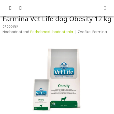
Prejsť
na
obsah
Farmina Vet Life dog Obesity 12 kg
25222182
Priemerné
Neohodnotené
Podrobnosti hodnotenia
Značka:
Farmina
hodnotenie
produktu
je
0,0
z
5
hviezdičiek.