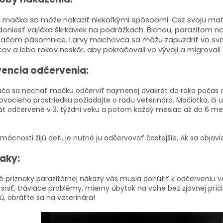
 mačka sa môže nakaziť niekoľkými spôsobmi. Cez svoju matku
oniesť vajíčka škrkaviek na podrážkach. Blchou, parazitom naš
ačom pásomnice. Larvy machovca sa môžu zapuzdriť vo svalo
ov a lebo rokov neskôr, aby pokračovali vo vývoji a migrovali a
vencia odčervenia:
ča sa nechať mačku odčerviť najmenej dvakrát do roka počas cele
vacieho prostriedku požiadajte o radu veterinára. Mačiatka, či u
rát odčervené v 3. týždni veku a potom každý mesiac až do 6 m
mácnosti žijú deti, je nutné ju odčervovať častejšie. Ak sa objavi
aky:
é príznaky parazitárnej nákazy vás musia donútiť k odčerveniu v
srsť, tráviace problémy, mierny úbytok na váhe bez zjavnej príč
ú, obráťte sa na veterinára!