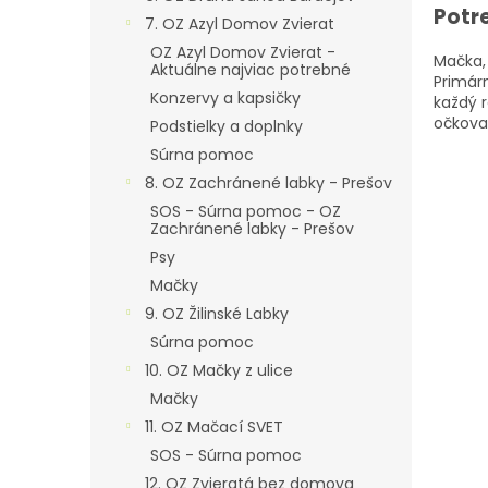
Potr
7. OZ Azyl Domov Zvierat
OZ Azyl Domov Zvierat -
Mačka, 
Aktuálne najviac potrebné
Primár
Konzervy a kapsičky
každý r
očkova
Podstielky a doplnky
Súrna pomoc
8. OZ Zachránené labky - Prešov
SOS - Súrna pomoc - OZ
Zachránené labky - Prešov
Psy
Mačky
9. OZ Žilinské Labky
Súrna pomoc
10. OZ Mačky z ulice
Mačky
11. OZ Mačací SVET
SOS - Súrna pomoc
12. OZ Zvieratá bez domova