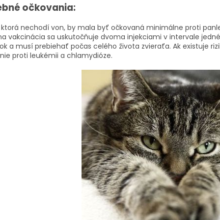
ebné očkovania:
ktorá nechodí von, by mala byť očkovaná minimálne proti panleu
na vakcinácia sa uskutočňuje dvoma injekciami v intervale jed
ok a musí prebiehať počas celého života zvieraťa. Ak existuje r
nie proti leukémii a chlamydióze.