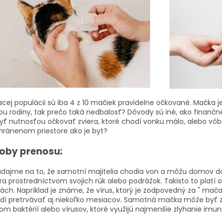
cej populácii sú iba 4 z 10 mačiek pravidelne očkované. Mačka j
ou rodiny, tak prečo taká nedbalosť? Dôvody sú iné, ako finanč
yť nutnosťou očkovať zviera, ktoré chodí vonku málo, alebo vô
chránenom priestore ako je byt?
oby prenosu:
dajme na to, že samotní majitelia chodia von a môžu domov don
ra prostredníctvom svojich rúk alebo podrážok. Takisto to platí o
kách. Napríklad je známe, že vírus, ktorý je zodpovedný za " ma
dí pretrvávať aj niekoľko mesiacov.
Samotná mačka môže byť zdr
ľom baktérií alebo vírusov, ktoré využijú najmenšie zlyhanie im