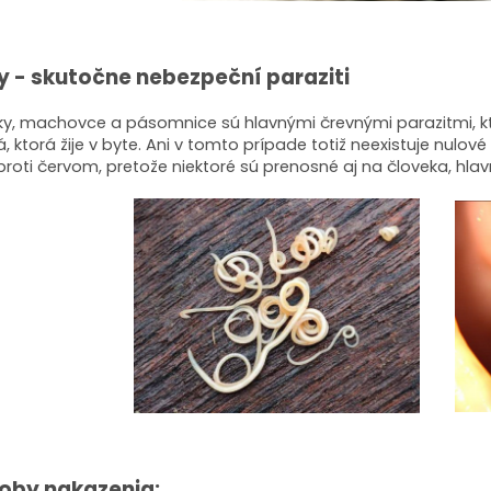
y - skutočne nebezpeční paraziti
ky, machovce a pásomnice sú hlavnými črevnými parazitmi, 
á, ktorá žije v byte. Ani v tomto prípade totiž neexistuje nulové 
 proti červom, pretože niektoré sú prenosné aj na človeka, hlav
oby nakazenia: