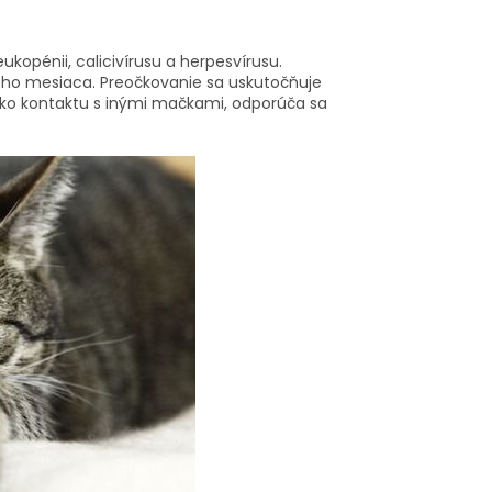
kopénii, calicivírusu a herpesvírusu.
ného mesiaca. Preočkovanie sa uskutočňuje
iziko kontaktu s inými mačkami, odporúča sa