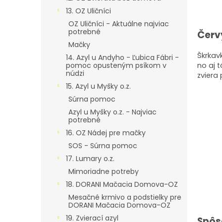
13. OZ Uličníci
OZ Uličníci - Aktuálne najviac
potrebné
Červ
Mačky
Škrkav
14. Azyl u Andyho - Ľubica Fábri -
pomoc opusteným psíkom v
no aj t
núdzi
zviera
15. Azyl u Myšky o.z.
Súrna pomoc
Azyl u Myšky o.z. - Najviac
potrebné
16. OZ Nádej pre mačky
SOS - Súrna pomoc
17. Lumary o.z.
Mimoriadne potreby
18. DORANI Mačacia Domova-OZ
Mesačné krmivo a podstielky pre
DORANI Mačacia Domova-OZ
19. Zvierací azyl
Spôs