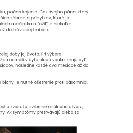
, počas kojenia. Cez svojho pána, ktorý
ich záhrad a príbytkov, ktorá je
ch mačiatka a "ožiť" o niekoľko
ž do tráviacej trubice.
j doby jej života. Pri výbere
ž sa narodili v byte alebo vonku, majú byť
esiacov, následne každé dva mesiace až do
a blchy, je nutné ošetrenie proti pásomnici.
ášho zvieraťa: svrbenie análneho otvoru,
iny. Ak symptómy pretrvávajú alebo sa