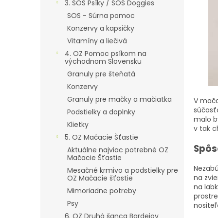
3. SOS Psíky / SOS Doggies
SOS - Súrna pomoc
Konzervy a kapsičky
Vitamíny a liečivá
4. OZ Pomoc psíkom na
východnom Slovensku
Granuly pre šteňatá
Konzervy
Granuly pre mačky a mačiatka
V mača
súčasť
Podstielky a doplnky
malo b
Klietky
v tak 
5. OZ Mačacie Šťastie
Spôs
Aktuálne najviac potrebné OZ
Mačacie Šťastie
Nezabú
Mesačné krmivo a podstielky pre
na zvie
OZ Mačacie šťastie
na lab
Mimoriadne potreby
prostre
Psy
nosite
6. OZ Druhá šanca Bardejov