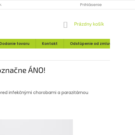
IE O UPLATNENÍ PRÁVA SPOTREBITEĽA
Prihlásenie
MOJA OBJEDNÁVKA
NÁKUPNÝ
Prázdny košík
KOŠÍK
Dodanie tovaru
Kontakt
Odstúpenie od zmluvy
Rekl
označne ÁNO!
 pred infekčnými chorobami a parazitárnou