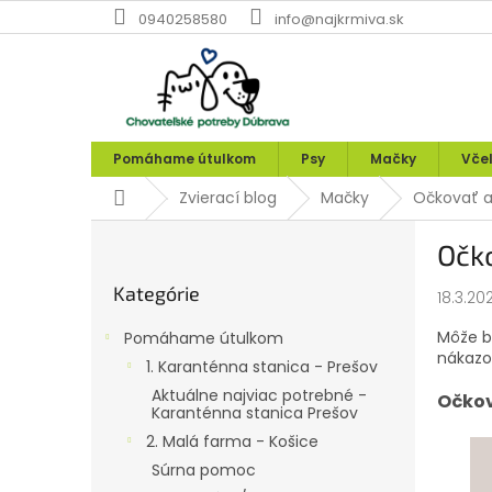
Prejsť
0940258580
info@najkrmiva.sk
na
obsah
Pomáhame útulkom
Psy
Mačky
Vče
Domov
Zvierací blog
Mačky
Očkovať a
B
Očk
o
Preskočiť
č
Kategórie
kategórie
18.3.20
n
ý
Môže b
Pomáhame útulkom
p
nákazo
1. Karanténna stanica - Prešov
a
Aktuálne najviac potrebné -
n
Očkov
Karanténna stanica Prešov
e
2. Malá farma - Košice
l
Súrna pomoc