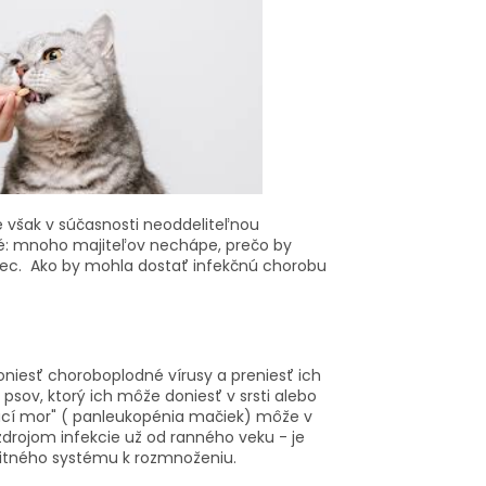
e však v súčasnosti neoddeliteľnou
né: mnoho majiteľov nechápe, prečo by
bec. Ako by mohla dostať infekčnú chorobu
iesť choroboplodné vírusy a preniesť ich
 psov, ktorý ich môže doniesť v srsti alebo
čací mor" ( panleukopénia mačiek) môže v
ojom infekcie už od ranného veku - je
unitného systému k rozmnoženiu.