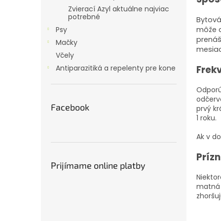
Zvierací Azyl aktuálne najviac
potrebné
Bytová
Psy
môže d
prenáš
Mačky
mesiac
Včely
Antiparazitiká a repelenty pre kone
Frek
Odporú
odčervo
Facebook
prvý k
1 roku.
Ak v do
Prízn
Prijímame online platby
Niektor
matná 
zhoršuj