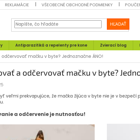
REKLAMÁCIE
VŠEOBECNÉ OBCHODNÉ PODMIENKY
POUČEN
HĽADAŤ
ly
Antiparazitiká a repelenty pre kone
Zvierací blog
 odčervovať mačku v byte? Jednoznačne ÁNO!
ovať a odčervovať mačku v byte? Jedn
25
yť veľmi prekvapujúce, že mačka žijúca v byte nie je v bezpečí
u.
anie a odčervenie je nutnosťou!