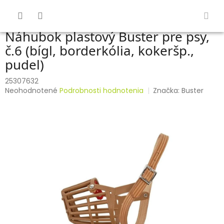
Prejsť
na
obsah
Náhubok plastový Buster pre psy,
č.6 (bígl, borderkólia, kokeršp.,
pudel)
25307632
Priemerné
Neohodnotené
Podrobnosti hodnotenia
Značka:
Buster
hodnotenie
produktu
je
0,0
z
5
hviezdičiek.