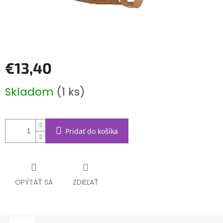
€13,40
Jednotková
Skladom
(1 ks)
cena:
Pridať do košíka
OPÝTAŤ SA
ZDIEĽAŤ