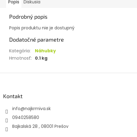
Popis
Diskusia
Podrobný popis
Popis produktu nie je dostupný
Dodatočné parametre
Kategória
:
Náhubky
Hmotnosť
:
0.1 kg
Z
á
p
ä
Kontakt
t
info
@
najkrmiva.sk
i
e
0940258580
Bajkalská 28 , 08001 Prešov