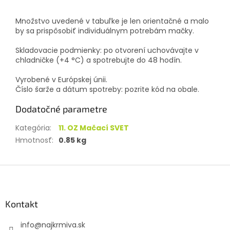
Množstvo uvedené v tabuľke je len orientačné a malo
by sa prispôsobiť individuálnym potrebám mačky.
Skladovacie podmienky: po otvorení uchovávajte v
chladničke (+4 °C) a spotrebujte do 48 hodín.
Vyrobené v Európskej únii.
Číslo šarže a dátum spotreby: pozrite kód na obale.
Dodatočné parametre
Kategória
:
11. OZ Mačací SVET
Hmotnosť
:
0.85 kg
Z
á
p
ä
Kontakt
t
info
@
najkrmiva.sk
i