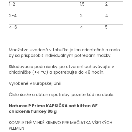
1-2
1,5
2
2-4
2
4
4-6
4
5
Množstvo uvedené v tabuľke je len orientačné a malo
by sa prispôsobiť individuálnym potrebám mačky.
Skladovacie podmienky: po otvorení uchovávajte v
chladničke (+4 °C) a spotrebujte do 48 hodín.
Vyrobené v Európskej únii.
Číslo šarže a dátum spotreby: pozrite kód na obale.
Natures P Prime KAPSIČKA cat kitten GF
chicken&Turkey 85 g
KOMPLETNÉ VLHKÉ KRMIVO PRE MAČIATKA VŠETKÝCH
PLEMIEN