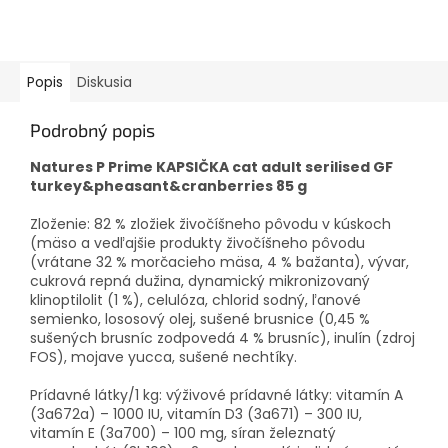
Popis
Diskusia
Podrobný popis
Natures P Prime KAPSIČKA cat adult serilised GF
turkey&pheasant&cranberries 85 g
Zloženie: 82 % zložiek živočíšneho pôvodu v kúskoch
(mäso a vedľajšie produkty živočíšneho pôvodu
(vrátane 32 % morčacieho mäsa, 4 % bažanta), vývar,
cukrová repná dužina, dynamický mikronizovaný
klinoptilolit (1 %), celulóza, chlorid sodný, ľanové
semienko, lososový olej, sušené brusnice (0,45 %
sušených brusníc zodpovedá 4 % brusníc), inulín (zdroj
FOS), mojave yucca, sušené nechtíky.
Prídavné látky/1 kg: výživové prídavné látky: vitamín A
(3a672a) – 1000 IU, vitamín D3 (3a671) – 300 IU,
vitamín E (3a700) – 100 mg, síran železnatý