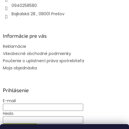
e
0940258580
Bajkalská 28 , 08001 Prešov
Informácie pre vás
Reklamácie
Všeobecné obchodné podmienky
Poučenie o uplatnení práva spotrebiteľa
Moja objednávka
Prihlásenie
E-mail
Heslo
PRIHLÁSIŤ SA