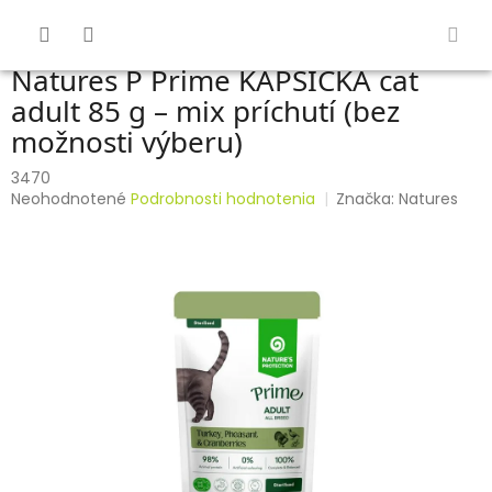
Prejsť
na
obsah
Natures P Prime KAPSIČKA cat
adult 85 g – mix príchutí (bez
možnosti výberu)
3470
Priemerné
Neohodnotené
Podrobnosti hodnotenia
Značka:
Natures
hodnotenie
produktu
je
0,0
z
5
hviezdičiek.