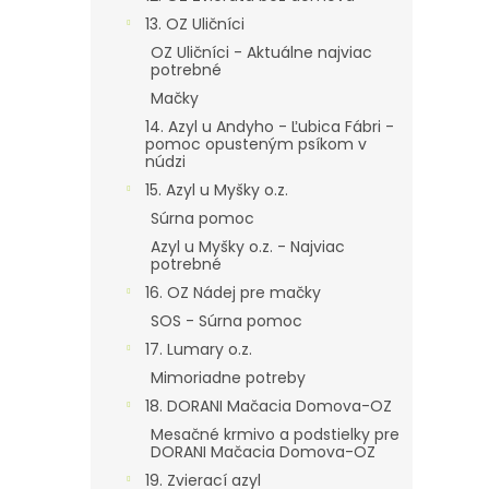
13. OZ Uličníci
OZ Uličníci - Aktuálne najviac
potrebné
Mačky
14. Azyl u Andyho - Ľubica Fábri -
pomoc opusteným psíkom v
núdzi
15. Azyl u Myšky o.z.
Súrna pomoc
Azyl u Myšky o.z. - Najviac
potrebné
16. OZ Nádej pre mačky
SOS - Súrna pomoc
17. Lumary o.z.
Mimoriadne potreby
18. DORANI Mačacia Domova-OZ
Mesačné krmivo a podstielky pre
DORANI Mačacia Domova-OZ
19. Zvierací azyl