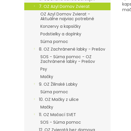
kap
7. OZ Azyl Domov Zvierat
mač
OZ Azyl Domov Zvierat -
Aktuálne najviac potrebné
Konzervy a kapsičky
Podstielky a doplnky
Súrna pomoc
8. OZ Zachránené labky - Prešov
SOS - Súrna pomoc - OZ
Zachránené labky - Prešov
Psy
Mačky
9. OZ Žilinské Labky
Súrna pomoc
10. OZ Mačky z ulice
Mačky
11. OZ Mačací SVET
SOS - Súrna pomoc
12. OZ Zvieratá bez domova