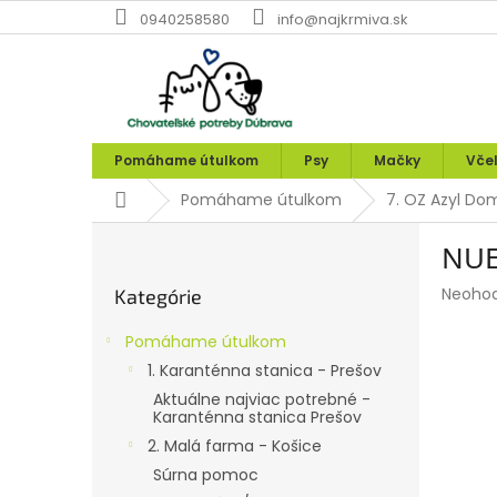
Prejsť
0940258580
info@najkrmiva.sk
na
obsah
Pomáhame útulkom
Psy
Mačky
Vče
Domov
Pomáhame útulkom
7. OZ Azyl Do
B
NUE
o
Preskočiť
č
Prieme
Neoho
Kategórie
kategórie
n
hodnot
ý
produk
Pomáhame útulkom
p
je
1. Karanténna stanica - Prešov
0,0
a
z
Aktuálne najviac potrebné -
n
Karanténna stanica Prešov
5
e
hviezdi
2. Malá farma - Košice
l
Súrna pomoc