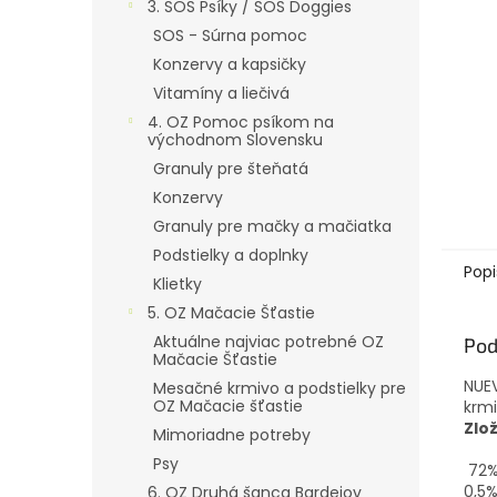
3. SOS Psíky / SOS Doggies
SOS - Súrna pomoc
Konzervy a kapsičky
Vitamíny a liečivá
4. OZ Pomoc psíkom na
východnom Slovensku
Granuly pre šteňatá
Konzervy
Granuly pre mačky a mačiatka
Podstielky a doplnky
Popi
Klietky
5. OZ Mačacie Šťastie
Aktuálne najviac potrebné OZ
Pod
Mačacie Šťastie
NUEV
Mesačné krmivo a podstielky pre
OZ Mačacie šťastie
krmi
Zlo
Mimoriadne potreby
Psy
72% 
0,5%
6. OZ Druhá šanca Bardejov