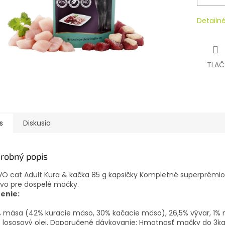
Detailn
TLAČ
s
Diskusia
robný popis
O cat Adult Kura & kačka 85 g kapsičky Kompletné superprémi
vo pre dospelé mačky.
ženie:
mäsa (42% kuracie mäso, 30% kačacie mäso), 26,5% vývar, 1% m
 lososový olej. Doporučené dávkovanie: Hmotnosť mačky do 3kg