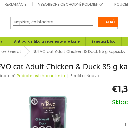
REKLAMÁCIE
VŠEOBECNÉ OBCHODNÉ PODMIENKY
POUČEN
HĽADAŤ
ly
Antiparazitiká a repelenty pre kone
Zvierací blog
mov Zvierat
NUEVO cat Adult Chicken & Duck 85 g kapsičky
VO cat Adult Chicken & Duck 85 g ka
rné
dnotené
Podrobnosti hodnotenia
Značka:
Nuevo
enie
€1,
tu
Jednotk
Skl
cena:
čiek.