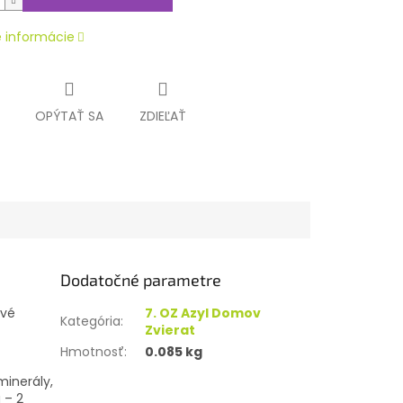
é informácie
OPÝTAŤ SA
ZDIEĽAŤ
Dodatočné parametre
ové
7. OZ Azyl Domov
Kategória
:
Zvierat
Hmotnosť
:
0.085 kg
inerály,
 – 2