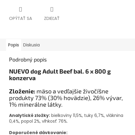
OPÝTAŤ SA
ZDIEĽAŤ
Popis
Diskusia
Podrobný popis
NUEVO dog Adult Beef bal. 6 x 800 g
konzerva
Zloženie:
mäso a vedľajšie živočíšne
produkty 73% (30% hovädzie), 26% vývar,
1% minerálne látky.
Analytické zložky:
bielkoviny 11,5%, tuky 6,7%, vláknina
0,4%, popol 2%, vlhkosť 76%.
Doporučené dávkovanie: