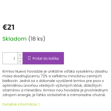
€21
Jednotková
Skladom
(18 ks)
cena:
Pridať do košíka
Krmivo
Nuevo hovädzie
je unikátne vďaka vysokému obsahu
mäsa dosahujúcemu 72% a veľkému množstvu cenných
bielkovín. Jedná sa o dokonale vyvážené krmivo pre psov s
optimálnou úrovňou všetkých výživných látok, dôležitých
vitamínov a minerálov. Krmivo nou hovädzie je prvotriednym
zdrojom energie, je ľahko stráviteľné a mimoriadne chutné.
Detailné informácie