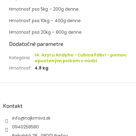
Hmotnosť psa 5kg – 200g denne
Hmotnosť psa 10kg – 400g denne
Hmotnosť psa 20kg – 800g denne
Dodatočné parametre
14. Azyl u Andyho - Ľubica Fábri - pomoc
Kategória
:
opusteným psíkom v núdzi
Hmotnosť
:
4.8 kg
Z
á
p
ä
Kontakt
t
info
@
najkrmiva.sk
i
e
0940258580
Bajkalská 28 , 08001 Prešov