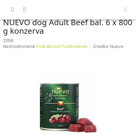
Prejsť
na
obsah
NUEVO dog Adult Beef bal. 6 x 800
g konzerva
3398
Priemerné
Neohodnotené
Podrobnosti hodnotenia
Značka:
Nuevo
hodnotenie
produktu
je
0,0
z
5
hviezdičiek.