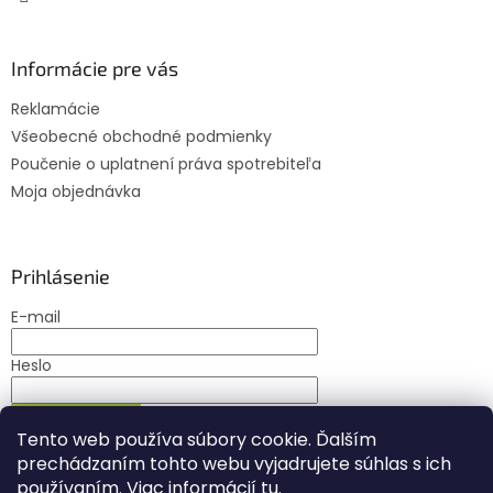
Informácie pre vás
Reklamácie
Všeobecné obchodné podmienky
Poučenie o uplatnení práva spotrebiteľa
Moja objednávka
Prihlásenie
E-mail
Heslo
PRIHLÁSIŤ SA
Tento web používa súbory cookie. Ďalším
Nová registrácia
Zabudnuté heslo
prechádzaním tohto webu vyjadrujete súhlas s ich
používaním. Viac informácií
tu
.