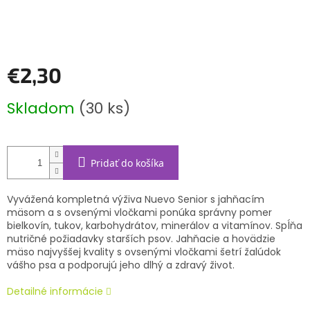
€2,30
Jednotková
Skladom
(30 ks)
cena:
Pridať do košíka
Vyvážená kompletná výživa Nuevo Senior s jahňacím
mäsom a s ovsenými vločkami ponúka správny pomer
bielkovín, tukov, karbohydrátov, minerálov a vitamínov. Spĺňa
nutričné požiadavky starších psov. Jahňacie a hovädzie
mäso najvyššej kvality s ovsenými vločkami šetrí žalúdok
vášho psa a podporujú jeho dlhý a zdravý život.
Detailné informácie