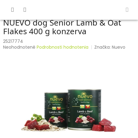
Prejsť
na
obsah
NUEVO dog Senior Lamb & Oat
Flakes 400 g konzerva
25217774
Priemerné
Neohodnotené
Podrobnosti hodnotenia
Značka:
Nuevo
hodnotenie
produktu
je
0,0
z
5
hviezdičiek.