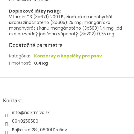
Doplnkové látky na kg:
Vitamín D3 (3a671) 200 I.E., zinok ako monohydrát
síranu zinočnatého (3b605) 25 mg, mangán ako
monohydrát síranu mangánatého (3b503) 1,4 mg, jód
ako bezvodný jodičnan vápenatý (3b202) 0,75 mg.
Dodatočné parametre
Kategória
:
Konzervy a kapsičky pre psov
Hmotnosť
:
0.4 kg
Z
á
p
ä
Kontakt
t
info
@
najkrmiva.sk
i
e
0940258580
Bajkalská 28 , 08001 Prešov