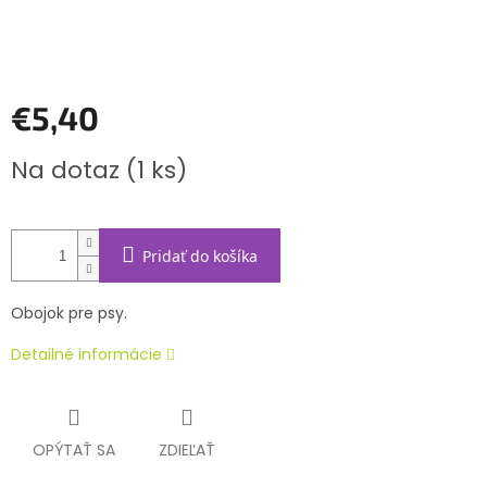
€5,40
Jednotková
Na dotaz
(1 ks)
cena:
Pridať do košíka
Obojok pre psy.
Detailné informácie
OPÝTAŤ SA
ZDIEĽAŤ