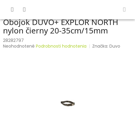
Prejsť
na
obsah
Obojok DUVO+ EXPLOR NORTH
nylon čierny 20-35cm/15mm
28282797
Priemerné
Neohodnotené
Podrobnosti hodnotenia
Značka:
Duvo
hodnotenie
produktu
je
0,0
z
5
hviezdičiek.