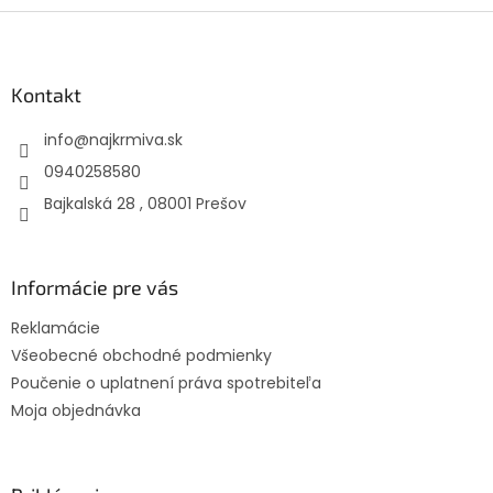
Z
á
p
ä
Kontakt
t
info
@
najkrmiva.sk
i
e
0940258580
Bajkalská 28 , 08001 Prešov
Informácie pre vás
Reklamácie
Všeobecné obchodné podmienky
Poučenie o uplatnení práva spotrebiteľa
Moja objednávka