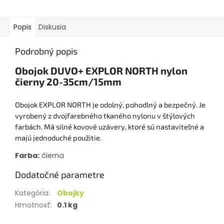
Popis
Diskusia
Podrobný popis
Obojok DUVO+ EXPLOR NORTH nylon
čierny 20-35cm/15mm
Obojok EXPLOR NORTH je odolný, pohodlný a bezpečný. Je
vyrobený z dvojfarebného tkaného nylonu v štýlových
farbách. Má silné kovové uzávery, ktoré sú nastaviteľné a
majú jednoduché použitie.
Farba:
čierna
Dodatočné parametre
Kategória
:
Obojky
Hmotnosť
:
0.1 kg