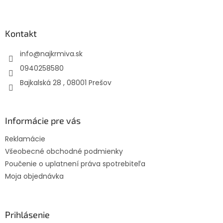
Z
á
p
ä
Kontakt
t
info
@
najkrmiva.sk
i
e
0940258580
Bajkalská 28 , 08001 Prešov
Informácie pre vás
Reklamácie
Všeobecné obchodné podmienky
Poučenie o uplatnení práva spotrebiteľa
Moja objednávka
Prihlásenie