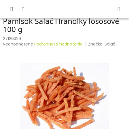
Prejsť
na
obsah
Pamlsok Salač Hranolky lososové
100 g
27126329
Priemerné
Neohodnotené
Podrobnosti hodnotenia
Značka:
Salač
hodnotenie
produktu
je
0,0
z
5
hviezdičiek.