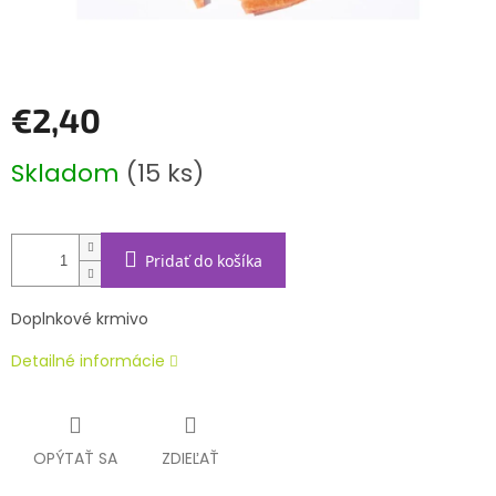
€2,40
Jednotková
Skladom
(15 ks)
cena:
Pridať do košíka
Doplnkové krmivo
Detailné informácie
OPÝTAŤ SA
ZDIEĽAŤ