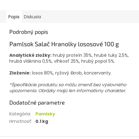
Popis
Diskusia
Podrobný popis
Pamlsok Salač Hranolky lososové 100 g
Analytické zložky:
hrubý proteín 35%, hrubé tuky 2,5%,
hrubá vláknina 0,5%, vlhkosť 25%, hrubý popol 5%.
Zloženie:
losos 80%, ryžový škrob, konzervanty.
*Špecifikácie produktu sa môžu zmeniť bez výslovného
upozornenia. Obrázky majú len informatívny charakter.
Dodatočné parametre
Kategória
:
Pamlsky
Hmotnosť
:
0.1 kg