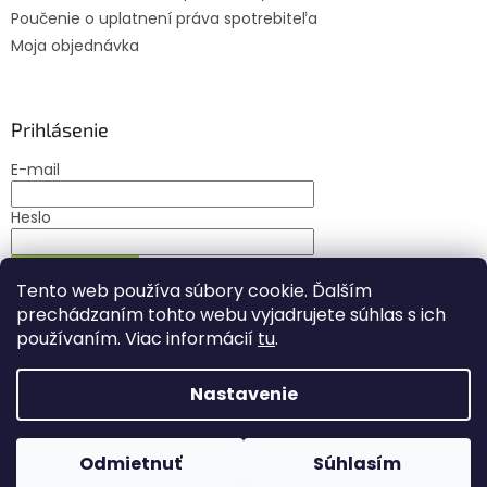
Poučenie o uplatnení práva spotrebiteľa
Moja objednávka
Prihlásenie
E-mail
Heslo
PRIHLÁSIŤ SA
Tento web používa súbory cookie. Ďalším
Nová registrácia
Zabudnuté heslo
prechádzaním tohto webu vyjadrujete súhlas s ich
používaním. Viac informácií
tu
.
Nastavenie
Vytvoril Shoptet
Odmietnuť
Súhlasím
Copyright 2026
Najkrmiva.sk
. Všetky práva vyhradené.