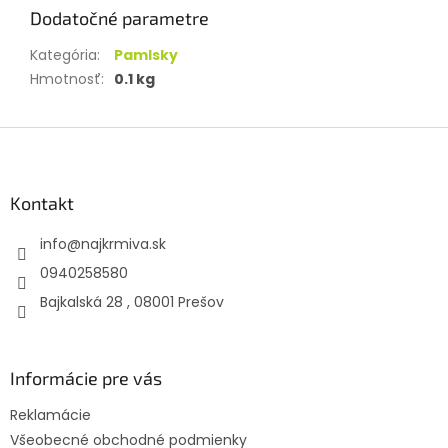
Dodatočné parametre
Kategória
:
Pamlsky
Hmotnosť
:
0.1 kg
Z
á
p
ä
Kontakt
t
info
@
najkrmiva.sk
i
e
0940258580
Bajkalská 28 , 08001 Prešov
Informácie pre vás
Reklamácie
Všeobecné obchodné podmienky