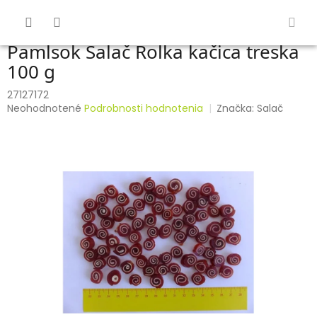
Prejsť
na
obsah
Pamlsok Salač Rolka kačica treska
100 g
27127172
Priemerné
Neohodnotené
Podrobnosti hodnotenia
Značka:
Salač
hodnotenie
produktu
je
0,0
z
5
hviezdičiek.