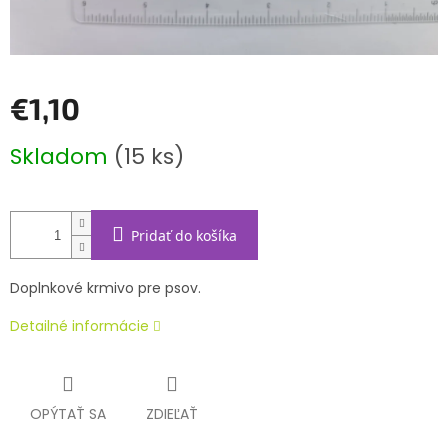
€1,10
Jednotková
Skladom
(15 ks)
cena:
Pridať do košíka
Doplnkové krmivo pre psov.
Detailné informácie
OPÝTAŤ SA
ZDIEĽAŤ