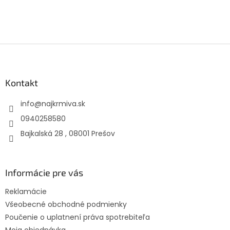
Z
á
p
ä
Kontakt
t
info
@
najkrmiva.sk
i
e
0940258580
Bajkalská 28 , 08001 Prešov
Informácie pre vás
Reklamácie
Všeobecné obchodné podmienky
Poučenie o uplatnení práva spotrebiteľa
Moja objednávka