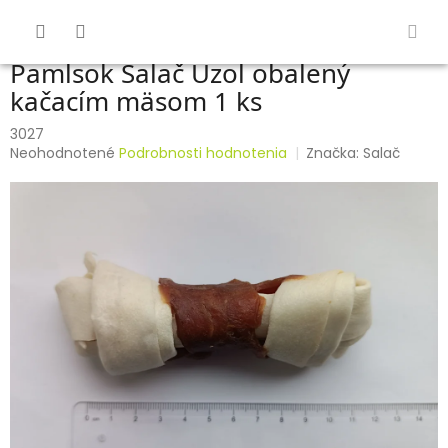
Prejsť
na
obsah
Pamlsok Salač Uzol obalený
kačacím mäsom 1 ks
3027
Priemerné
Neohodnotené
Podrobnosti hodnotenia
Značka:
Salač
hodnotenie
produktu
je
0,0
z
5
hviezdičiek.