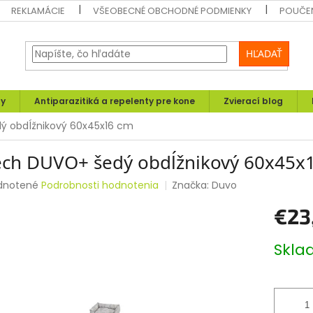
REKLAMÁCIE
VŠEOBECNÉ OBCHODNÉ PODMIENKY
POUČEN
HĽADAŤ
ly
Antiparazitiká a repelenty pre kone
Zvierací blog
ý obdĺžnikový 60x45x16 cm
ech DUVO+ šedý obdĺžnikový 60x45x
rné
dnotené
Podrobnosti hodnotenia
Značka:
Duvo
enie
€23
tu
Jednotk
Skl
cena:
čiek.