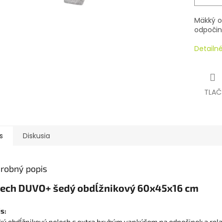
Mäkký o
odpočino
Detailn
TLAČ
s
Diskusia
robný popis
lech DUVO+ šedý obdĺžnikový 60x45x16 cm
s:
ý obdĺžnikový pelech s extra hrubým vankúšom na odpočinok a rela