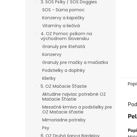
3. SOS Psíky / SOS Doggies
SOS - Súrna pomoc
Konzervy a kapsičky
Vitamíny a liečivá
4. OZ Pomoc psíkom na
východnom Slovensku
Granuly pre šteňatá
Konzervy
Granuly pre mačky a mačiatka
Podstielky a doplnky
Klietky
Popi
5. OZ Mačacie Šťastie
Aktuálne najviac potrebné OZ
Mačacie Šťastie
Pod
Mesačné krmivo a podstielky pre
OZ Mačacie šťastie
Pe
Mimoriadne potreby
Psy
Popi
6. OZ Druhá šanca Bardejov
Mäkk