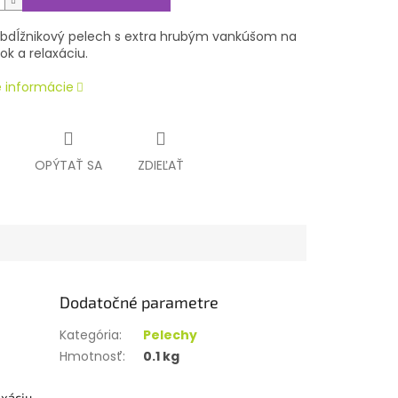
bdĺžnikový pelech s extra hrubým vankúšom na
k a relaxáciu.
é informácie
OPÝTAŤ SA
ZDIEĽAŤ
Dodatočné parametre
Kategória
:
Pelechy
Hmotnosť
:
0.1 kg
xáciu.