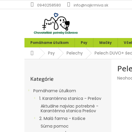
Prejsť
0940258580
info@najkrmiva.sk
na
obsah
Pomáhame útulkom
Psy
Mačky
Vče
Domov
Psy
Pelechy
Pelech DUVO+ šed
B
Pel
o
Preskočiť
č
Prieme
Neoho
Kategórie
kategórie
n
hodnot
ý
produk
Pomáhame útulkom
p
je
1. Karanténna stanica - Prešov
0,0
a
z
Aktuálne najviac potrebné -
n
Karanténna stanica Prešov
5
e
hviezdi
2. Malá farma - Košice
l
Súrna pomoc