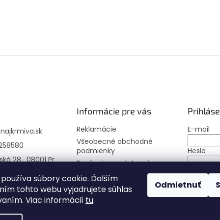
Informácie pre vás
Prihláse
Reklamácie
E-mail
@
najkrmiva.sk
Všeobecné obchodné
258580
podmienky
Heslo
ská 28 , 08001 Pr
Poučenie o uplatnení
práva spotrebiteľa
PRIHLÁS
používa súbory cookie. Ďalším
Odmietnuť
Moja objednávka
ím tohto webu vyjadrujete súhlas
Nová regi
vaním. Viac informácií
tu
.