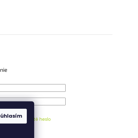
nie
IŤ SA
Súhlasím
strácia
Zabudnuté heslo