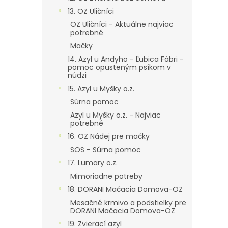
13. OZ Uličníci
OZ Uličníci - Aktuálne najviac
potrebné
Mačky
14. Azyl u Andyho - Ľubica Fábri -
pomoc opusteným psíkom v
núdzi
15. Azyl u Myšky o.z.
Súrna pomoc
Azyl u Myšky o.z. - Najviac
potrebné
16. OZ Nádej pre mačky
SOS - Súrna pomoc
17. Lumary o.z.
Mimoriadne potreby
18. DORANI Mačacia Domova-OZ
Mesačné krmivo a podstielky pre
DORANI Mačacia Domova-OZ
19. Zvierací azyl