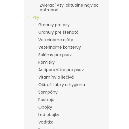
Zvierací Azyl aktuálne najviac
potrebné
Psy
Granuly pre psy
Granuly pre šteňatá
Veterinárne diéty
Veterinárne konzervy
Salámy pre psov
Pamlsky
Antiparazitiká pre psov
Vitamíny a liečivá
Oči, uši labky a hygiena
Šampóny
Postroje
Obojky
Led obojky
Vodítka