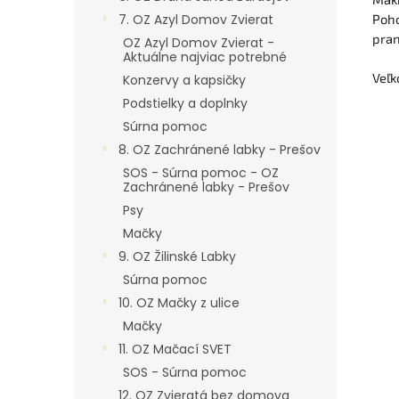
7. OZ Azyl Domov Zvierat
Poho
pran
OZ Azyl Domov Zvierat -
Aktuálne najviac potrebné
Veľk
Konzervy a kapsičky
Podstielky a doplnky
Súrna pomoc
8. OZ Zachránené labky - Prešov
SOS - Súrna pomoc - OZ
Zachránené labky - Prešov
Psy
Mačky
9. OZ Žilinské Labky
Súrna pomoc
10. OZ Mačky z ulice
Mačky
11. OZ Mačací SVET
SOS - Súrna pomoc
12. OZ Zvieratá bez domova