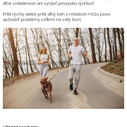
dlhé vzdialenosti ani vyvíjať privysokú rýchlosť.
Príliš rýchly alebo príliš dlhý beh v mladosti môžu psovi
spôsobiť problémy s kĺbmi na celý život.