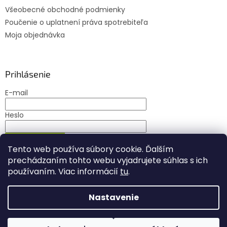
Všeobecné obchodné podmienky
Poučenie o uplatnení práva spotrebiteľa
Moja objednávka
Prihlásenie
E-mail
Heslo
PRIHLÁSIŤ SA
Tento web používa súbory cookie. Ďalším
Nová registrácia
Zabudnuté heslo
prechádzaním tohto webu vyjadrujete súhlas s ich
používaním. Viac informácií
tu
.
Nastavenie
Vytvoril Shoptet