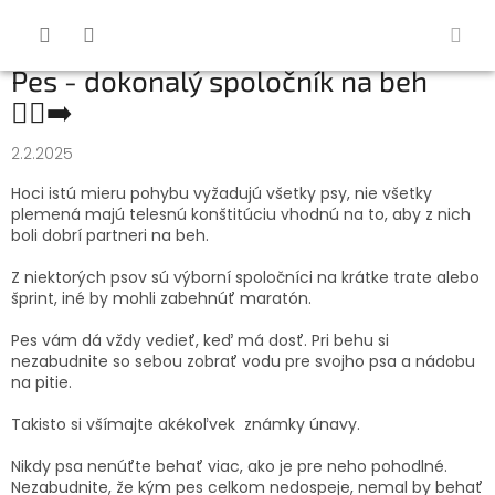
Prejsť
na
obsah
Pes - dokonalý spoločník na beh
🏃‍♂️‍➡️
2.2.2025
Hoci istú mieru pohybu vyžadujú všetky psy, nie všetky
plemená majú telesnú konštitúciu vhodnú na to, aby z nich
boli dobrí partneri na beh.
Z niektorých psov sú výborní spoločníci na krátke trate alebo
šprint, iné by mohli zabehnúť maratón.
Pes vám dá vždy vedieť, keď má dosť. Pri behu si
nezabudnite so sebou zobrať vodu pre svojho psa a nádobu
na pitie.
Takisto si všímajte akékoľvek známky únavy.
Nikdy psa nenúťte behať viac, ako je pre neho pohodlné.
Nezabudnite, že kým pes celkom nedospeje, nemal by behať