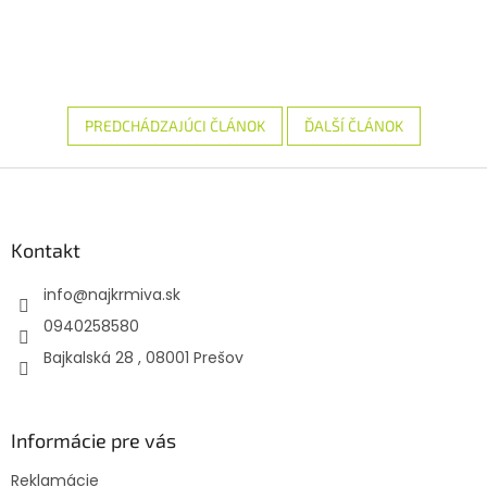
PREDCHÁDZAJÚCI ČLÁNOK
ĎALŠÍ ČLÁNOK
Z
á
p
ä
Kontakt
t
info
@
najkrmiva.sk
i
e
0940258580
Bajkalská 28 , 08001 Prešov
Informácie pre vás
Reklamácie