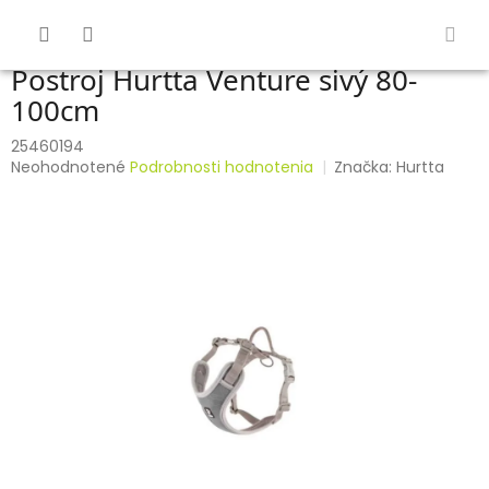
Prejsť
na
obsah
Postroj Hurtta Venture sivý 80-
100cm
25460194
Priemerné
Neohodnotené
Podrobnosti hodnotenia
Značka:
Hurtta
hodnotenie
produktu
je
0,0
z
5
hviezdičiek.