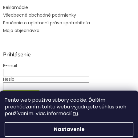
Reklamácie
Všeobecné obchodné podmienky
Poučenie o uplatnení práva spotrebiteľa
Moja objednávka
Prihlásenie
E-mail
Heslo
PRIHLÁSIŤ SA
Tento web používa súbory cookie. Ďalším
Nová registrácia
Zabudnuté heslo
prechádzaním tohto webu vyjadrujete súhlas s ich
používaním. Viac informácií
tu
.
Nastavenie
Vytvoril Shoptet