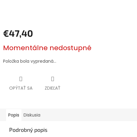
€47,40
Jednotková
Momentálne nedostupné
cena:
Položka bola vypredaná…
OPÝTAŤ SA
ZDIEĽAŤ
Popis
Diskusia
Podrobný popis