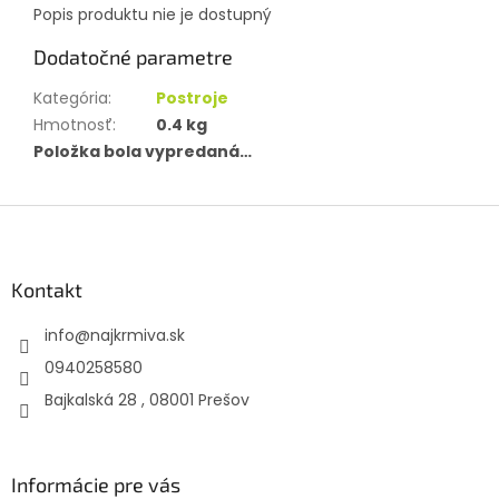
Popis produktu nie je dostupný
Dodatočné parametre
Kategória
:
Postroje
Hmotnosť
:
0.4 kg
Položka bola vypredaná…
Z
á
p
ä
Kontakt
t
info
@
najkrmiva.sk
i
e
0940258580
Bajkalská 28 , 08001 Prešov
Informácie pre vás