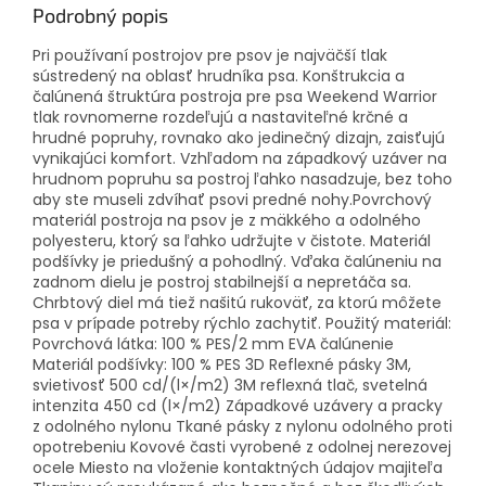
Podrobný popis
Pri používaní postrojov pre psov je najväčší tlak
sústredený na oblasť hrudníka psa. Konštrukcia a
čalúnená štruktúra postroja pre psa Weekend Warrior
tlak rovnomerne rozdeľujú a nastaviteľné krčné a
hrudné popruhy, rovnako ako jedinečný dizajn, zaisťujú
vynikajúci komfort. Vzhľadom na západkový uzáver na
hrudnom popruhu sa postroj ľahko nasadzuje, bez toho
aby ste museli zdvíhať psovi predné nohy.Povrchový
materiál postroja na psov je z mäkkého a odolného
polyesteru, ktorý sa ľahko udržujte v čistote. Materiál
podšívky je priedušný a pohodlný. Vďaka čalúneniu na
zadnom dielu je postroj stabilnejší a nepretáča sa.
Chrbtový diel má tiež našitú rukoväť, za ktorú môžete
psa v prípade potreby rýchlo zachytiť. Použitý materiál:
Povrchová látka: 100 % PES/2 mm EVA čalúnenie
Materiál podšívky: 100 % PES 3D Reflexné pásky 3M,
svietivosť 500 cd/(l×/m2) 3M reflexná tlač, svetelná
intenzita 450 cd (l×/m2) Západkové uzávery a pracky
z odolného nylonu Tkané pásky z nylonu odolného proti
opotrebeniu Kovové časti vyrobené z odolnej nerezovej
ocele Miesto na vloženie kontaktných údajov majiteľa