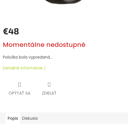
€48
Jednotková
Momentálne nedostupné
cena:
Položka bola vypredaná…
Detailné informácie
OPÝTAŤ SA
ZDIEĽAŤ
Popis
Diskusia