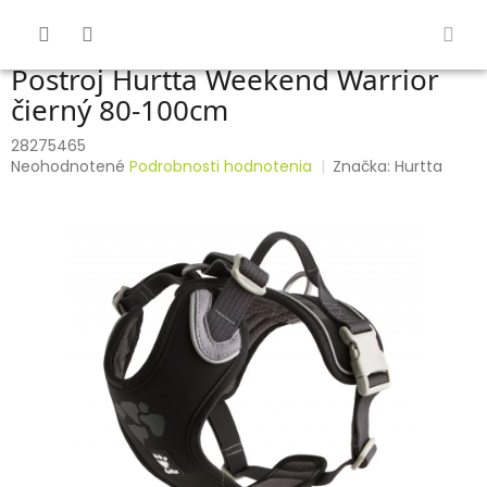
Prejsť
na
obsah
Postroj Hurtta Weekend Warrior
čierný 80-100cm
28275465
Priemerné
Neohodnotené
Podrobnosti hodnotenia
Značka:
Hurtta
hodnotenie
produktu
je
0,0
z
5
hviezdičiek.