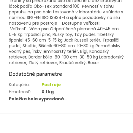
Tkaniny sú preukázané ako bezpečné a bez škodlivých
látok podľa Öko-Tex Standard 100 Pevnosť v ťahu
popruhu na psa bola testovaná v laboratóriu v súlade s
normou SFS-EN ISO 13934-1 a spĺňa požiadavky na silu
nastavenú pre postroje Dostupné veľkosti:
Veľkosť Váha psa Odporúčané plemená 40-45 cm
0-8 kg Trpasličí pinč, Ruský toy, Toy pudel, Tibetský
španiel 45-60 cm 5-15 kg Jack Russell teriér, Trpasličí
pudel, Sheltie, Bišónik 60-80 cm 10-30 kg Romaňolský
vodný pes, Írsky jemnosrstý teriér, Bígl, Kanadský
retriever, Border kólia 80-100 cm 30-50 kg Labradorský
retriever, Zlatý retriever, Bradáč veľký, Boxer
Dodatočné parametre
Kategória
:
Postroje
Hmotnosť
:
0.1 kg
Položka bola vypredaná…
Z
á
p