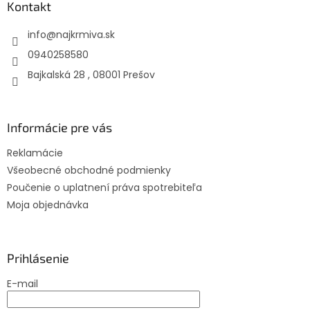
ä
Kontakt
t
info
@
najkrmiva.sk
i
e
0940258580
Bajkalská 28 , 08001 Prešov
Informácie pre vás
Reklamácie
Všeobecné obchodné podmienky
Poučenie o uplatnení práva spotrebiteľa
Moja objednávka
Prihlásenie
E-mail