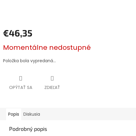
€46,35
Jednotková
Momentálne nedostupné
cena:
Položka bola vypredaná…
OPÝTAŤ SA
ZDIEĽAŤ
Popis
Diskusia
Podrobný popis