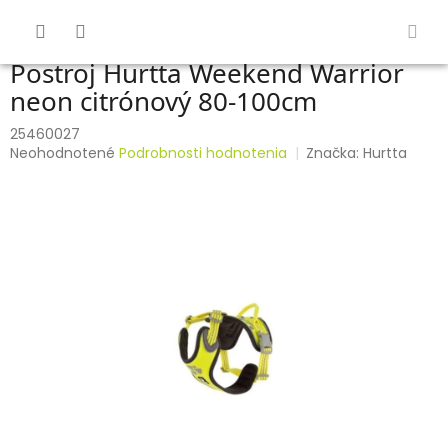
Prejsť
na
obsah
Postroj Hurtta Weekend Warrior
neon citrónový 80-100cm
25460027
Priemerné
Neohodnotené
Podrobnosti hodnotenia
Značka:
Hurtta
hodnotenie
produktu
je
0,0
z
5
hviezdičiek.