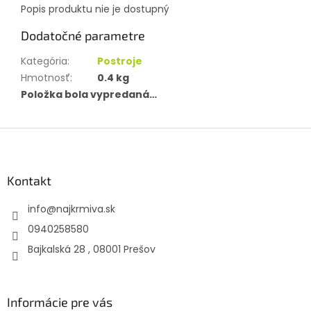
Popis produktu nie je dostupný
Dodatočné parametre
Kategória
:
Postroje
Hmotnosť
:
0.4 kg
Položka bola vypredaná…
Z
á
p
ä
Kontakt
t
info
@
najkrmiva.sk
i
e
0940258580
Bajkalská 28 , 08001 Prešov
Informácie pre vás