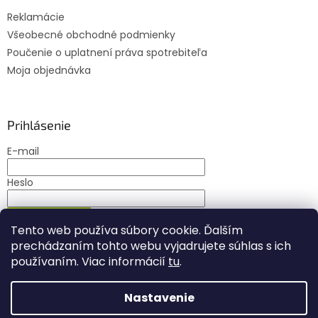
Reklamácie
Všeobecné obchodné podmienky
Poučenie o uplatnení práva spotrebiteľa
Moja objednávka
Prihlásenie
E-mail
Heslo
PRIHLÁSIŤ SA
Tento web používa súbory cookie. Ďalším
Nová registrácia
Zabudnuté heslo
prechádzaním tohto webu vyjadrujete súhlas s ich
používaním. Viac informácií
tu
.
Nastavenie
Vytvoril Shoptet