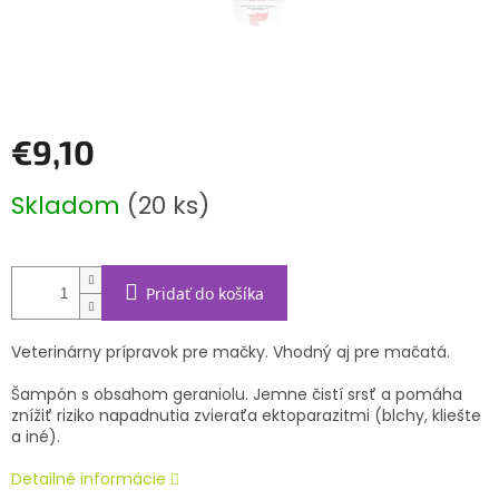
€9,10
Jednotková
Skladom
(20 ks)
cena:
Pridať do košíka
Veterinárny prípravok pre mačky. Vhodný aj pre mačatá.
Šampón s obsahom geraniolu. Jemne čistí srsť a pomáha
znížiť riziko napadnutia zvieraťa ektoparazitmi (blchy, kliešte
a iné).
Detailné informácie