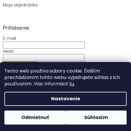
Moja objednávka
Prihlásenie
E-mail
Heslo
PRIHLÁSIŤ SA
Tento web používa súbory cookie. Ďalším
Nová registrácia
Zabudnuté heslo
prechádzaním tohto webu vyjadrujete súhlas s ich
používaním. Viac informácií
tu
.
Nastavenie
Vytvoril Shoptet
Odmietnuť
Súhlasím
Copyright 2026
Najkrmiva.sk
. Všetky práva vyhradené.