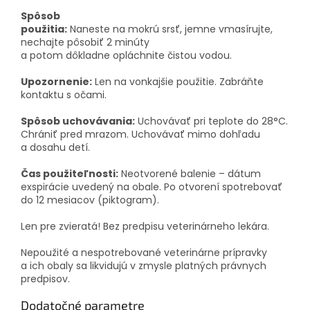
Spôsob
použitia:
Naneste
na
mokrú
srsť
,
jemne
vmasírujte,
nechajte pôsobiť 2 minúty
a
potom
dôkladne
opláchnite čistou vodou
.
Upozornenie:
Len na vonkajšie použitie. Zabráňte
kontaktu s
očami
.
Spôsob uchovávania:
Uchovávať pri teplote do 28°C.
Chrániť pred mrazom. Uchovávať mimo dohľadu
a dosahu detí.
Čas použiteľnosti:
Neotvorené balenie – dátum
exspirácie uvedený na obale. Po otvorení spotrebovať
do 12 mesiacov (piktogram).
Len pre zvieratá!
Bez predpisu veterinárneho lekára.
Nepoužité a nespotrebované veterinárne prípravky
a ich obaly sa likvidujú v zmysle platných právnych
predpisov.
Dodatočné parametre