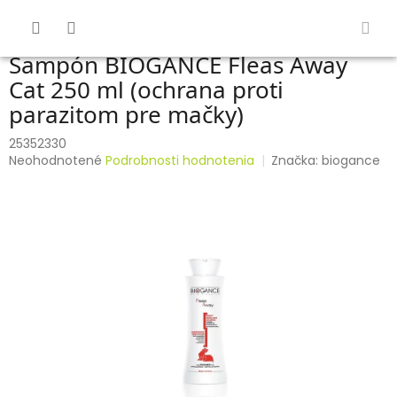
Prejsť
na
obsah
Šampón BIOGANCE Fleas Away
Cat 250 ml (ochrana proti
parazitom pre mačky)
25352330
Priemerné
Neohodnotené
Podrobnosti hodnotenia
Značka:
biogance
hodnotenie
produktu
je
0,0
z
5
hviezdičiek.