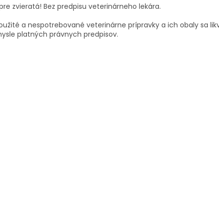
pre zvieratá!
Bez predpisu veterinárneho lekára.
užité a nespotrebované veterinárne prípravky a ich obaly sa lik
ysle platných právnych predpisov.