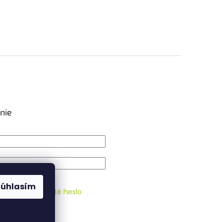
nie
IŤ SA
Súhlasím
strácia
Zabudnuté heslo