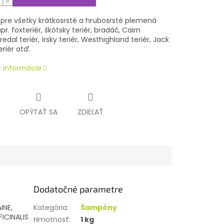
pre všetky krátkosrsté a hrubosrsté plemená
pr. foxteriér, škótsky teriér, bradáč,
Cairn
redal teriér, írsky teriér,
Westhighland teriér, Jack
eriér atď.
é informácie
OPÝTAŤ SA
ZDIEĽAŤ
Dodatočné parametre
INE,
Kategória
:
Šampóny
ICINALIS
Hmotnosť
:
1 kg