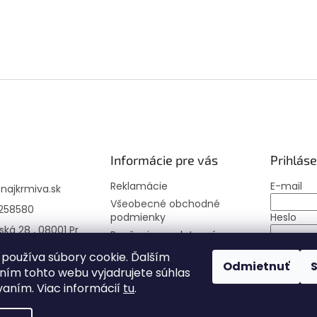
Informácie pre vás
Prihláse
Reklamácie
E-mail
@
najkrmiva.sk
Všeobecné obchodné
258580
podmienky
Heslo
ská 28 , 08001 Pr
Poučenie o uplatnení
práva spotrebiteľa
PRIHLÁS
používa súbory cookie. Ďalším
Odmietnuť
Moja objednávka
ím tohto webu vyjadrujete súhlas
Nová regi
vaním. Viac informácií
tu
.