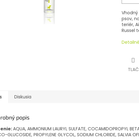
Vhodný 
psov, na
teriér
,
Ai
Russel t
Detailn
TLAČ
s
Diskusia
robný popis
ženie:
AQUA, AMMONIUM LAURYL SULFATE, COCAMIDOPROPYL BETA
O-GLUCOSIDE, PROPYLENE GLYCOL, SODIUM CHLORIDE, SALVIA OFF