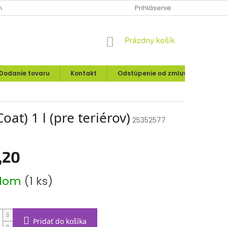
IE O UPLATNENÍ PRÁVA SPOTREBITEĽA
Prihlásenie
MOJA OBJEDNÁVKA
NÁKUPNÝ
Prázdny košík
KOŠÍK
Dodanie tovaru
Kontakt
Odstúpenie od zmluvy
Rekl
t) 1 l (pre teriérov)
25352577
,20
ová
adom
(1 ks)
Pridať do košíka