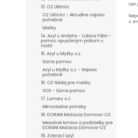
Len 
13. OZ Uličníci
OZ Uličníci - Aktuálne najviac
Nepo
potrebné
v zm
Mačky
14. Azyl u Andyho - Ľubica Fábri -
pomoc opusteným psíkom v
núdzi
15. Azyl u Myšky o.z.
Súrna pomoc
Azyl u Myšky o.z. - Najviac
potrebné
16. OZ Nádej pre mačky
SOS - Súrna pomoc
17. Lumary o.z.
Mimoriadne potreby
18. DORANI Mačacia Domova-OZ
Mesačné krmivo a podstielky pre
DORANI Mačacia Domova-OZ
19. Zvierací azyl