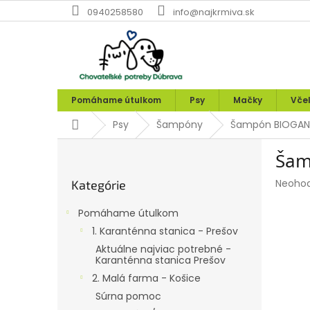
Prejsť
0940258580
info@najkrmiva.sk
na
obsah
Pomáhame útulkom
Psy
Mačky
Vče
Domov
Psy
Šampóny
Šampón BIOGANCE 
B
Šamp
o
Preskočiť
č
Prieme
Neoho
Kategórie
kategórie
n
hodnot
ý
produk
Pomáhame útulkom
p
je
1. Karanténna stanica - Prešov
0,0
a
z
Aktuálne najviac potrebné -
n
Karanténna stanica Prešov
5
e
hviezdi
2. Malá farma - Košice
l
Súrna pomoc