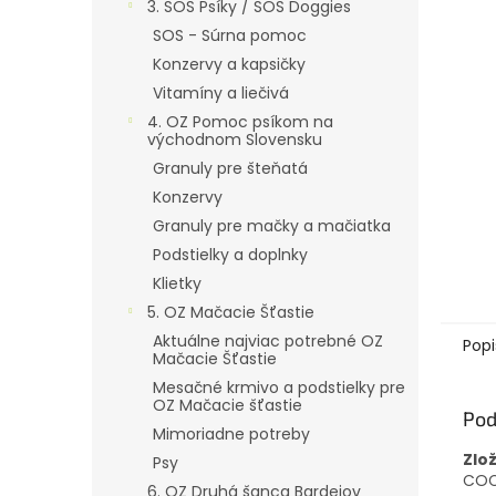
3. SOS Psíky / SOS Doggies
SOS - Súrna pomoc
Konzervy a kapsičky
Vitamíny a liečivá
4. OZ Pomoc psíkom na
východnom Slovensku
Granuly pre šteňatá
Konzervy
Granuly pre mačky a mačiatka
Podstielky a doplnky
Klietky
5. OZ Mačacie Šťastie
Aktuálne najviac potrebné OZ
Popi
Mačacie Šťastie
Mesačné krmivo a podstielky pre
OZ Mačacie šťastie
Pod
Mimoriadne potreby
Zlo
Psy
COC
6. OZ Druhá šanca Bardejov