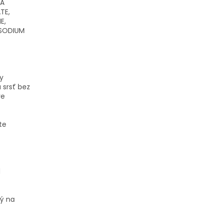
CA
TE,
E,
 SODIUM
y
ú srsť bez
re
te
.
d
ý na