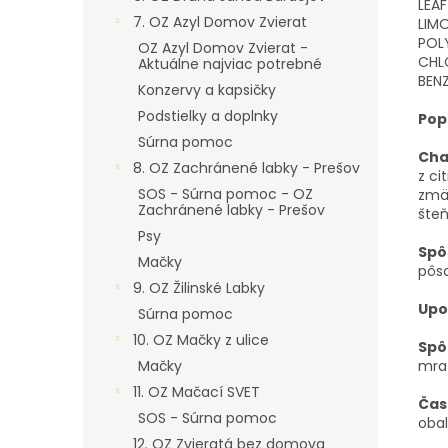
LEA
7. OZ Azyl Domov Zvierat
LIM
POL
OZ Azyl Domov Zvierat -
CHL
Aktuálne najviac potrebné
BENZ
Konzervy a kapsičky
Podstielky a doplnky
Pop
Súrna pomoc
Cha
8. OZ Zachránené labky - Prešov
z ci
SOS - Súrna pomoc - OZ
zmäk
Zachránené labky - Prešov
šteň
Psy
Spô
Mačky
pôso
9. OZ Žilinské Labky
Upo
Súrna pomoc
10. OZ Mačky z ulice
Spô
Mačky
mra
11. OZ Mačací SVET
Čas
SOS - Súrna pomoc
obal
12. OZ Zvieratá bez domova