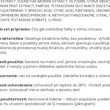
F EXTRACT, EQUISETUM ARVENSE EXTRACT, GLYCERIN, CITRUS MEDI
ONUM FRUIT EXTRACT, PARFUM, TETRASODIUM GLUTAMATE DIACETA
YQUATERNIUM-7, BENZOIC ACID, CITRIC ACID, PANTHENOL, LIMONEN
ORPHENESIN, BENZOPHENONE-4, METHYLISOTHIAZOLINONE, CITRAL,
OATE, POTASSIUM SORBATE, CI 19140.
is vet.prípravku:
Číry gél svetložltej farby s vôňou citrusov.
rakteristika:
Obsahuje bioaktívne látky,
bez parabénov. Výťažk
tróna, šalvie a prasličky jemne čistia, zároveň spevňujú a posilňuj
čenia jej prirodzenej hrubej štruktúry. pH neutrálny, vhodný aj p
atá.
sob použitia:
Naneste
na
mokrú
srsť
,
jemne
vmasírujte, nechaj
biť 2 minúty a
potom
dôkladne
opláchnite čistou vodou
.
zornenie:
Len na vonkajšie použitie. Zabráňte kontaktu s
očami
sob uchovávania:
Uchovávať pri teplote do 28°C. Chrániť pre
zom. Uchovávať mimo dohľadu a dosahu detí.
 použiteľnosti:
Neotvorené balenie – dátum exspirácie uveden
e.
Po otvorení spotrebovať do 12 mesiacov (piktogram).