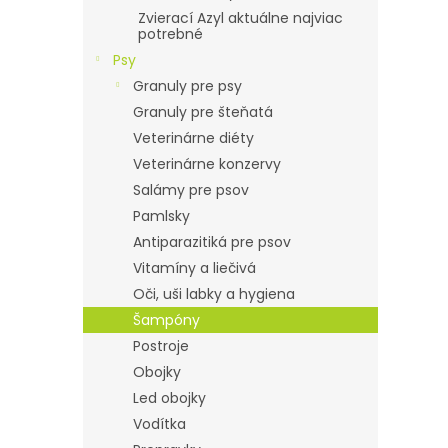
Zvierací Azyl aktuálne najviac
potrebné
Psy
Granuly pre psy
Granuly pre šteňatá
Veterinárne diéty
Veterinárne konzervy
Salámy pre psov
Pamlsky
Antiparazitiká pre psov
Vitamíny a liečivá
Oči, uši labky a hygiena
Šampóny
Postroje
Obojky
Led obojky
Vodítka