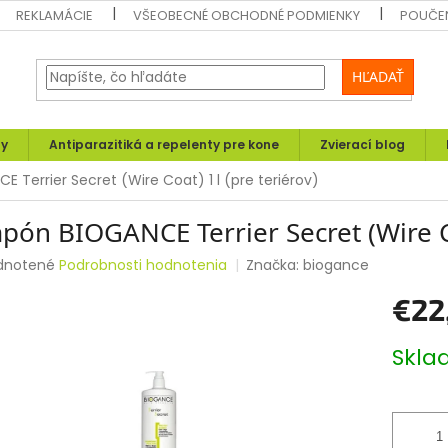
REKLAMÁCIE
VŠEOBECNÉ OBCHODNÉ PODMIENKY
POUČEN
HĽADAŤ
ly
Antiparazitiká a repelenty pre kone
Zvierací blog
Terrier Secret (Wire Coat) 1 l (pre teriérov)
ón BIOGANCE Terrier Secret (Wire Coa
rné
dnotené
Podrobnosti hodnotenia
Značka:
biogance
enie
€22
tu
Jednotk
Skl
cena:
čiek.