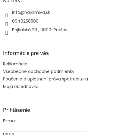
t
info
@
najkrmiva.sk
i
e
0940258580
Bajkalská 28 , 08001 Prešov
Informácie pre vás
Reklamácie
Všeobecné obchodné podmienky
Poučenie o uplatnení práva spotrebiteľa
Moja objednávka
Prihlásenie
E-mail
Heslo