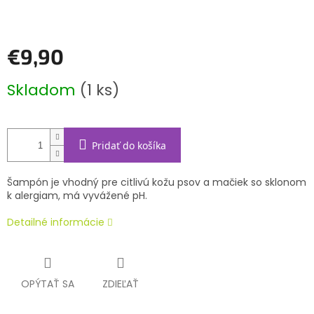
€9,90
Jednotková
Skladom
(1 ks)
cena:
Pridať do košíka
Šampón je vhodný pre citlivú kožu psov a mačiek so sklonom
k alergiam, má vyvážené pH.
Detailné informácie
OPÝTAŤ SA
ZDIEĽAŤ