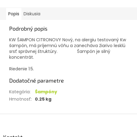
Popis
Diskusia
Podrobný popis
KW ŠAMPON CITRONOVY Nový, na alergiu testovaný Kw
šampón, má príjemnú vôňu a zanecháva žiarivo lesklú
srsť správnej štruktúry. Šampón je silný
koncentrát.
Riedenie 1:5.
Dodatočné parametre
Kategória
:
Šampóny
Hmotnosť
:
0.25 kg
Z
á
p
ä
Kontakt