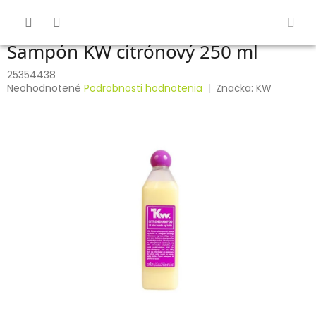
Prejsť
na
obsah
Šampón KW citrónový 250 ml
25354438
Priemerné
Neohodnotené
Podrobnosti hodnotenia
Značka:
KW
hodnotenie
produktu
je
0,0
z
5
hviezdičiek.