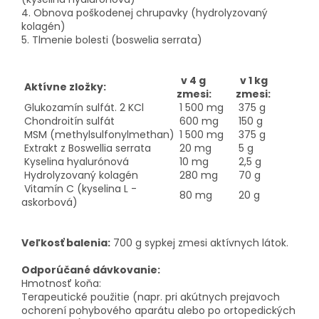
4. Obnova poškodenej chrupavky (hydrolyzovaný
kolagén)
5. Tlmenie bolesti (boswelia serrata)
v 4 g
v 1 kg
Aktívne zložky:
zmesi:
zmesi:
Glukozamín sulfát. 2 KCl
1 500 mg
375 g
Chondroitín sulfát
600 mg
150 g
MSM (methylsulfonylmethan)
1 500 mg
375 g
Extrakt z Boswellia serrata
20 mg
5 g
Kyselina hyalurónová
10 mg
2,5 g
Hydrolyzovaný kolagén
280 mg
70 g
Vitamín C (kyselina L -
80 mg
20 g
askorbová)
Veľkosť balenia:
700 g sypkej zmesi aktívnych látok.
Odporúčané dávkovanie:
Hmotnosť koňa:
Terapeutické použitie (napr. pri akútnych prejavoch
ochorení pohybového aparátu alebo po ortopedických