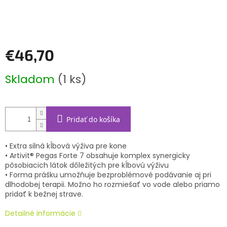
€46,70
Jednotková
Skladom
(1 ks)
cena:
Pridať do košíka
• Extra silná kĺbová výživa pre kone
• Artivit® Pegas Forte 7 obsahuje komplex synergicky
pôsobiacich látok dôležitých pre kĺbovú výživu
• Forma prášku umožňuje bezproblémové podávanie aj pri
dlhodobej terapii. Možno ho rozmiešať vo vode alebo priamo
pridať k bežnej strave.
Detailné informácie