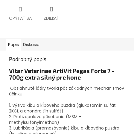
OPÝTAŤ SA
ZDIEĽAŤ
Popis
Diskusia
Podrobný popis
Vitar Veterinae ArtiVit Pegas Forte 7 -
700g extra silný pre kone
Obsiahnuté látky tvoria päť základných mechanizmov
účinku:
1. Výživa kĺbu a kĺbového puzdra (glukozamín sulfát
2KCL a chondroitín sulfát)
2. Protizápalové pôsobenie (MSM -
methylsulfonylmethan)
3. Lubrikácia (premazávanie) kĺbu a kĺbového puzdra
(kyselina hyaluronová)