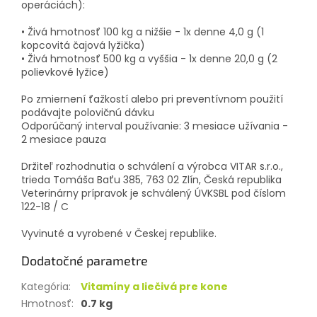
operáciách):
• Živá hmotnosť 100 kg a nižšie - 1x denne 4,0 g (1
kopcovitá čajová lyžička)
• Živá hmotnosť 500 kg a vyššia - 1x denne 20,0 g (2
polievkové lyžice)
Po zmiernení ťažkostí alebo pri preventívnom použití
podávajte polovičnú dávku
Odporúčaný interval používanie: 3 mesiace užívania -
2 mesiace pauza
Držiteľ rozhodnutia o schválení a výrobca VITAR s.r.o.,
trieda Tomáša Baťu 385, 763 02 Zlín, Česká republika
Veterinárny prípravok je schválený ÚVKSBL pod číslom
122-18 / C
Vyvinuté a vyrobené v Českej republike.
Dodatočné parametre
Kategória
:
Vitamíny a liečivá pre kone
Hmotnosť
:
0.7 kg