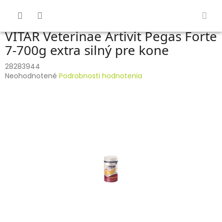
Prejsť
na
obsah
VITAR Veterinae Artivit Pegas Forte
7-700g extra silný pre kone
28283944
Priemerné
Neohodnotené
Podrobnosti hodnotenia
hodnotenie
produktu
je
0,0
z
5
hviezdičiek.