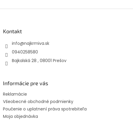
Z
á
p
ä
Kontakt
t
info
@
najkrmiva.sk
i
e
0940258580
Bajkalská 28 , 08001 Prešov
Informácie pre vás
Reklamácie
Všeobecné obchodné podmienky
Poučenie o uplatnení práva spotrebiteľa
Moja objednávka