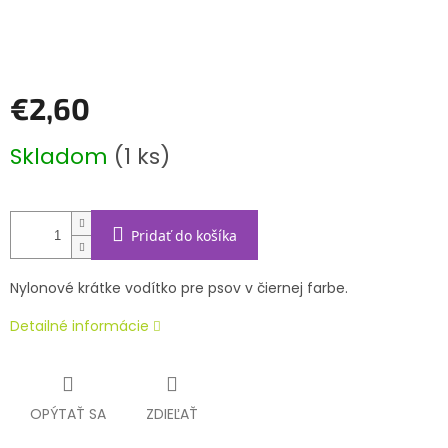
€2,60
Jednotková
Skladom
(1 ks)
cena:
Pridať do košíka
Nylonové krátke vodítko pre psov v čiernej farbe.
Detailné informácie
OPÝTAŤ SA
ZDIEĽAŤ