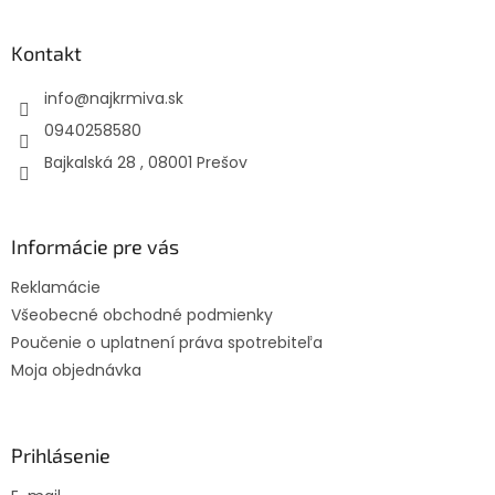
á
p
ä
Kontakt
t
info
@
najkrmiva.sk
i
e
0940258580
Bajkalská 28 , 08001 Prešov
Informácie pre vás
Reklamácie
Všeobecné obchodné podmienky
Poučenie o uplatnení práva spotrebiteľa
Moja objednávka
Prihlásenie