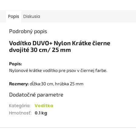
Popis
Diskusia
Podrobný popis
Vodítko DUVO+ Nylon Krátke čierne
dvojité 30 cm/ 25 mm
Popis:
Nylonové krátke vodítko pre psov v čiernej farbe.
Rozmery:
dĺžka:30 cm, hrúbka 25 mm
Dodatočné parametre
Kategória
:
Vodítka
Hmotnosť
:
0.1 kg
Z