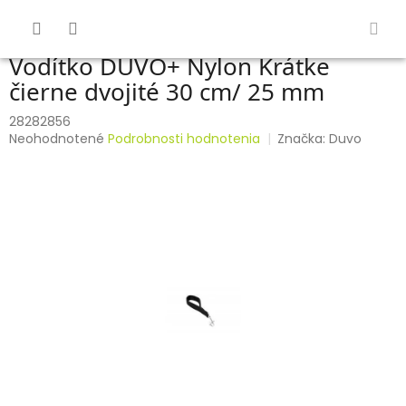
Prejsť
na
obsah
Vodítko DUVO+ Nylon Krátke
čierne dvojité 30 cm/ 25 mm
28282856
Priemerné
Neohodnotené
Podrobnosti hodnotenia
Značka:
Duvo
hodnotenie
produktu
je
0,0
z
5
hviezdičiek.