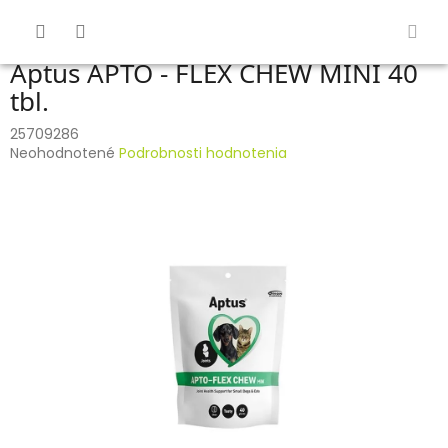
Prejsť
na
obsah
Aptus APTO - FLEX CHEW MINI 40
tbl.
25709286
Priemerné
Neohodnotené
Podrobnosti hodnotenia
hodnotenie
produktu
je
0,0
z
5
hviezdičiek.