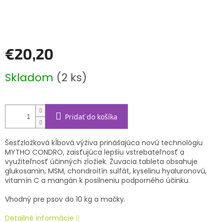
€20,20
Jednotková
Skladom
(2 ks)
cena:
Pridať do košíka
Šesťzložková kĺbová výživa prinášajúca novú technológiu
MYTHO CONDRO, zaisťujúca lepšiu vstrebateľnosť a
využiteľnosť účinných zložiek. Žuvacia tableta obsahuje
glukosamin, MSM, chondroitín sulfát, kyselinu hyaluronovú,
vitamín C a mangán k posilneniu podporného účinku.
Vhodný pre psov do 10 kg a mačky.
Detailné informácie