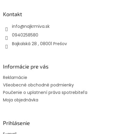
á
p
ä
Kontakt
t
info
@
najkrmiva.sk
i
e
0940258580
Bajkalská 28 , 08001 Prešov
Informácie pre vás
Reklamácie
Všeobecné obchodné podmienky
Poučenie o uplatnení práva spotrebiteľa
Moja objednávka
Prihlásenie
E-mail