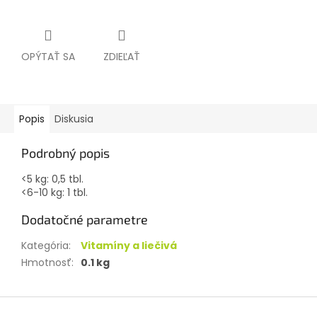
OPÝTAŤ SA
ZDIEĽAŤ
Popis
Diskusia
Podrobný popis
<5 kg: 0,5 tbl.
<6-10 kg: 1 tbl.
Dodatočné parametre
Kategória
:
Vitamíny a liečivá
Hmotnosť
:
0.1 kg
Z