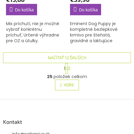
Do košíka
Do košíka
Mix príchutí, nie je možné
Eminent Dog Puppy je
vybrať konkrétnu
kompletné bezlepkové
príchuť, Určené výhradne
krmivo pre šteňatá,
pre OZ a útulky.
gravidné a laktujúce
sučky malých a stredných
plemien.
NAČÍTAŤ 12 ĎALŠÍCH
S
1
3
t
O
r
25
položiek celkom
v
á
l
HORE
n
á
k
d
o
v
Z
a
a
c
á
n
i
p
i
e
ä
Kontakt
e
p
t
r