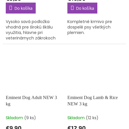
Do košíka
Do košíka
Vysoko savá podložka
Kompletné krmivo pre
vhodná pre širokú škálu
dospelé psy všetkých
využitia, hlavne pri
plemien.
veterinárnych zákrokoch
alebo hopitalizácii zvierat.
Zloženie: Polyetylenová
fólia + absorbčná vrstva.
Savosť 1...
Eminent Dog Adult NEW 3
Eminent Dog Lamb & Rice
kg
NEW 3 kg
Skladom
(9 ks)
Skladom
(12 ks)
€9,90
€12,90