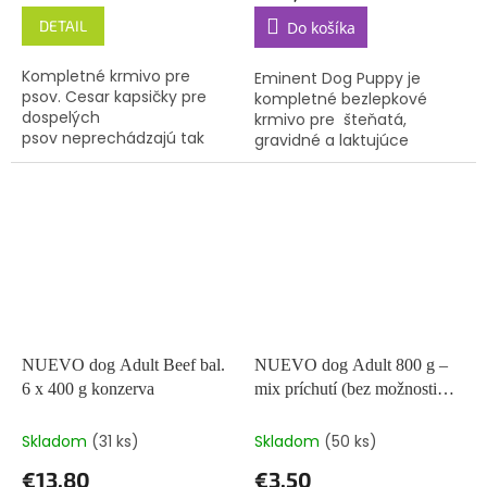
DETAIL
Do košíka
Kompletné krmivo pre
Eminent Dog Puppy je
psov. Cesar kapsičky pre
kompletné bezlepkové
dospelých
krmivo pre šteňatá,
psov neprechádzajú tak
gravidné a laktujúce
dlhým sterilizačným
sučky malých a stredných
procesom, ako konzervy.
plemien.
Preto si zachovávajú lepšie
chuťové vlastnosti...
NUEVO dog Adult Beef bal.
NUEVO dog Adult 800 g –
6 x 400 g konzerva
mix príchutí (bez možnosti
výberu)
Skladom
(31 ks)
Skladom
(50 ks)
€13,80
€3,50