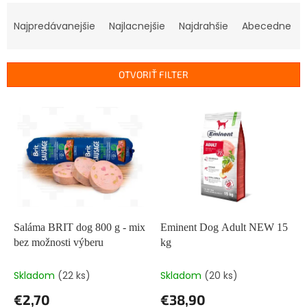
R
a
Najpredávanejšie
Najlacnejšie
Najdrahšie
Abecedne
d
e
n
OTVORIŤ FILTER
i
e
V
p
ý
r
p
o
i
d
s
u
p
k
r
t
o
o
d
Saláma BRIT dog 800 g - mix
Eminent Dog Adult NEW 15
v
u
bez možnosti výberu
kg
k
t
Skladom
(22 ks)
Skladom
(20 ks)
o
€2,70
€38,90
v