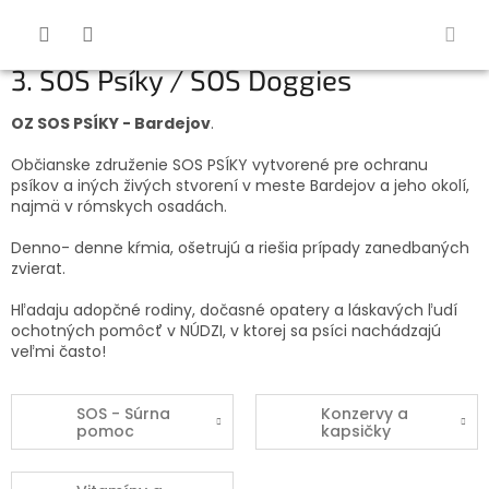
Prejsť
na
obsah
3. SOS Psíky / SOS Doggies
OZ SOS PSÍKY - Bardejov
.
Občianske združenie SOS PSÍKY vytvorené pre ochranu
psíkov a iných živých stvorení v meste Bardejov a jeho okolí,
najmä v rómskych osadách.
Denno- denne kŕmia, ošetrujú a riešia prípady zanedbaných
zvierat.
Hľadaju adopčné rodiny, dočasné opatery a láskavých ľudí
ochotných pomôcť v NÚDZI, v ktorej sa psíci nachádzajú
veľmi často!
SOS - Súrna
Konzervy a
pomoc
kapsičky