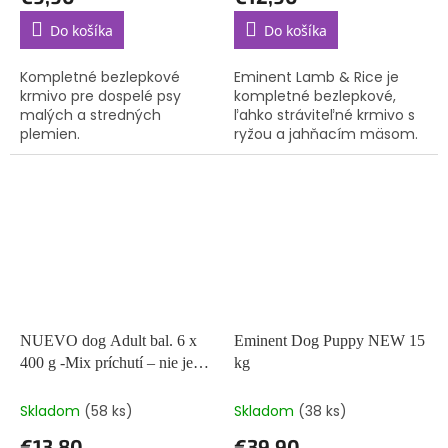
Do košíka
Do košíka
Kompletné bezlepkové
Eminent Lamb & Rice je
krmivo pre dospelé psy
kompletné bezlepkové,
malých a stredných
ľahko stráviteľné krmivo s
plemien.
ryžou a jahňacím mäsom.
NUEVO dog Adult bal. 6 x
Eminent Dog Puppy NEW 15
400 g -Mix príchutí – nie je
kg
možné vybrať konkrétnu
príchuť
Skladom
(58 ks)
Skladom
(38 ks)
€13,80
€39,90