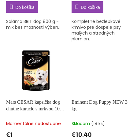
Do košíka
Do košíka
Saláma BRIT dog 800 g -
Kompletné bezlepkové
mix bez možnosti výberu
krmivo pre dospelé psy
malých a stredných
plemien.
Mars CESAR kapsička dog
Eminent Dog Puppy NEW 3
chutné kuracie s mrkvou 100
kg
g
Momentálne nedostupné
Skladom
(18 ks)
€1
€10,40