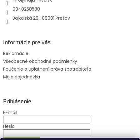
info
@
najkrmiva.sk
i
v
e
k
0940258580
y
Bajkalská 28 , 08001 Prešov
v
ý
p
i
Informácie pre vás
s
u
Reklamácie
Všeobecné obchodné podmienky
Poučenie o uplatnení práva spotrebiteľa
Moja objednávka
Prihlásenie
E-mail
Heslo