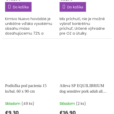
Do košíka
Do košíka
Krmivo Nuevo hovädzie je
Mix príchutí, nie je možné
unikátne vďaka vysokému
vybrať konkrétnu
obsahu mäsa
príchuť, Určené výhradne
dosahujúcemu 72% a
pre OZ a útulky.
veľkému množstvu
cenných bielkovín. Jedná
sa o dokonale vyvážené
krmivo pre psov s...
Podložka pod pacienta 15
Alleva SP EQUILIBRIUM
ks/bal. 60 x 90 cm
dog sensitive pork adult all
breeds 2 kg
Skladom
(49 ks)
Skladom
(2 ks)
€9,30
€16,90