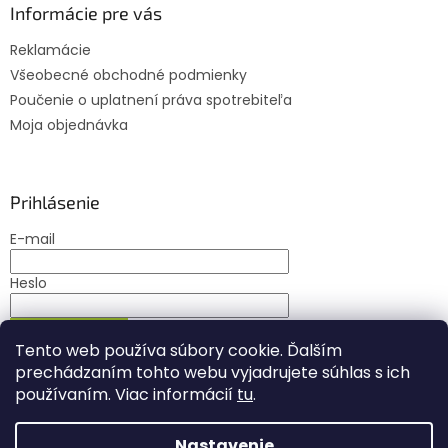
Informácie pre vás
Reklamácie
Všeobecné obchodné podmienky
Poučenie o uplatnení práva spotrebiteľa
Moja objednávka
Prihlásenie
E-mail
Heslo
PRIHLÁSIŤ SA
Tento web používa súbory cookie. Ďalším
Nová registrácia
Zabudnuté heslo
prechádzaním tohto webu vyjadrujete súhlas s ich
používaním. Viac informácií
tu
.
Nastavenie