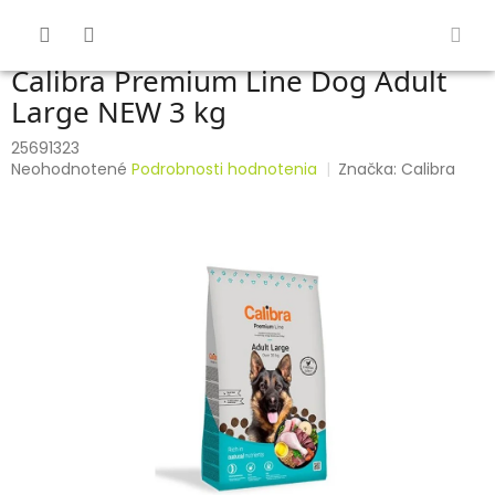
Prejsť
na
obsah
Calibra Premium Line Dog Adult
Large NEW 3 kg
25691323
Priemerné
Neohodnotené
Podrobnosti hodnotenia
Značka:
Calibra
hodnotenie
produktu
je
0,0
z
5
hviezdičiek.