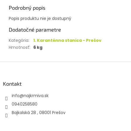
Podrobný popis
Popis produktu nie je dostupný
Dodatočné parametre
Kategória
:
1. Karanténna stanica - Prešov
Hmotnosť
:
6 kg
Z
á
p
ä
Kontakt
t
info
@
najkrmiva.sk
i
e
0940258580
Bajkalská 28 , 08001 Prešov