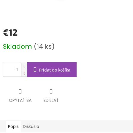
€12
Jednotková
Skladom
(14 ks)
cena:
Pridať do košíka
OPÝTAŤ SA
ZDIEĽAŤ
Popis
Diskusia