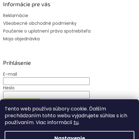
Informácie pre vás
Reklamácie
Všeobecné obchodné podmienky
Poučenie o uplatnení práva spotrebiteľa
Moja objednávka
Prihlásenie
E-mail
Heslo
PRIHLÁSIŤ SA
Tento web používa súbory cookie. Ďalším
Nová registrácia
Zabudnuté heslo
prechádzaním tohto webu vyjadrujete súhlas s ich
používaním. Viac informácií
tu
.
Nastavenie