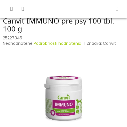
Prejsť
na
obsah
Canvit IMMUNO pre psy 100 tbl.
100 g
25227845
Priemerné
Neohodnotené
Podrobnosti hodnotenia
Značka:
Canvit
hodnotenie
produktu
je
0,0
z
5
hviezdičiek.