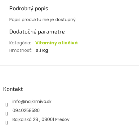
Podrobný popis
Popis produktu nie je dostupný
Dodatočné parametre
Kategória
:
Vitamíny a liečivá
Hmotnosť
:
0.1 kg
Z
á
p
ä
Kontakt
t
info
@
najkrmiva.sk
i
e
0940258580
Bajkalská 28 , 08001 Prešov