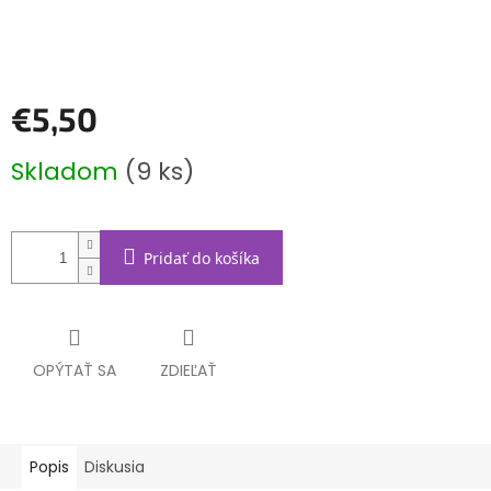
€5,50
Jednotková
Skladom
(9 ks)
cena:
Pridať do košíka
OPÝTAŤ SA
ZDIEĽAŤ
Popis
Diskusia