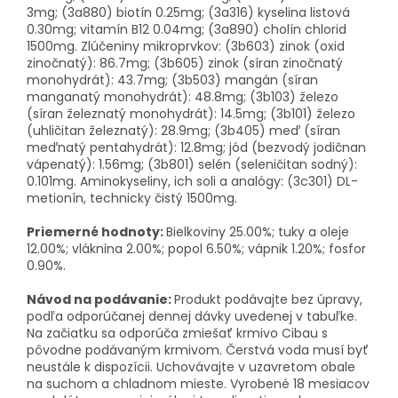
3mg; (3a880) biotín 0.25mg; (3a316) kyselina listová
0.30mg; vitamín B12 0.04mg; (3a890) cholín chlorid
1500mg. Zlúčeniny mikroprvkov: (3b603) zinok (oxid
zinočnatý): 86.7mg; (3b605) zinok (síran zinočnatý
monohydrát): 43.7mg; (3b503) mangán (síran
manganatý monohydrát): 48.8mg; (3b103) železo
(síran železnatý monohydrát): 14.5mg; (3b101) železo
(uhličitan železnatý): 28.9mg; (3b405) meď (síran
meďnatý pentahydrát): 12.8mg; jód (bezvodý jodičnan
vápenatý): 1.56mg; (3b801) selén (seleničitan sodný):
0.101mg. Aminokyseliny, ich soli a analógy: (3c301) DL-
metionín, technicky čistý 1500mg.
Priemerné hodnoty:
Bielkoviny 25.00%; tuky a oleje
12.00%; vláknina 2.00%; popol 6.50%; vápnik 1.20%; fosfor
0.90%.
Návod na podávanie:
Produkt podávajte bez úpravy,
podľa odporúčanej dennej dávky uvedenej v tabuľke.
Na začiatku sa odporúča zmiešať krmivo Cibau s
pôvodne podávaným krmivom. Čerstvá voda musí byť
neustále k dispozícii. Uchovávajte v uzavretom obale
na suchom a chladnom mieste. Vyrobené 18 mesiacov