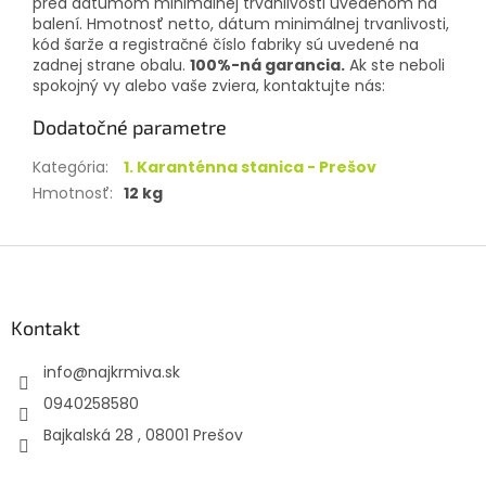
pred dátumom minimálnej trvanlivosti uvedenom na
balení. Hmotnosť netto, dátum minimálnej trvanlivosti,
kód šarže a registračné číslo fabriky sú uvedené na
zadnej strane obalu.
100%-ná garancia.
Ak ste neboli
spokojný vy alebo vaše zviera, kontaktujte nás:
Dodatočné parametre
Kategória
:
1. Karanténna stanica - Prešov
Hmotnosť
:
12 kg
Z
á
p
ä
Kontakt
t
info
@
najkrmiva.sk
i
e
0940258580
Bajkalská 28 , 08001 Prešov