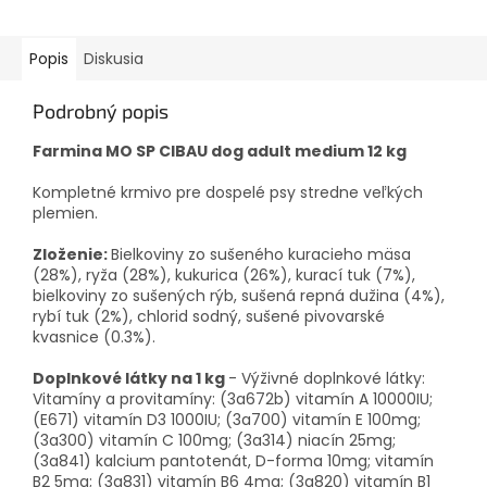
Popis
Diskusia
Podrobný popis
Farmina MO SP CIBAU dog adult medium 12 kg
Kompletné krmivo pre dospelé psy stredne veľkých
plemien.
Zloženie:
Bielkoviny zo sušeného kuracieho mäsa
(28%), ryža (28%), kukurica (26%), kurací tuk (7%),
bielkoviny zo sušených rýb, sušená repná dužina (4%),
rybí tuk (2%), chlorid sodný, sušené pivovarské
kvasnice (0.3%).
Doplnkové látky na 1 kg
- Výživné doplnkové látky:
Vitamíny a provitamíny: (3a672b) vitamín A 10000IU;
(E671) vitamín D3 1000IU; (3a700) vitamín E 100mg;
(3a300) vitamín C 100mg; (3a314) niacín 25mg;
(3a841) kalcium pantotenát, D-forma 10mg; vitamín
B2 5mg; (3a831) vitamín B6 4mg; (3a820) vitamín B1