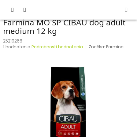
Prejsť
na
obsah
Farmina MO SP CIBAU dog adult
medium 12 kg
25219266
Priemerné
1 hodnotenie
Podrobnosti hodnotenia
Značka:
Farmina
hodnotenie
produktu
je
5,0
z
5
hviezdičiek.