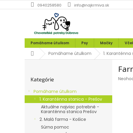
Prejsť
0940258580
info@najkrmiva.sk
na
obsah
Pomáhame útulkom
Psy
Mačky
Vče
Domov
Pomáhame útulkom
1. Karanténna 
B
Far
o
Preskočiť
č
Prieme
Neoho
Kategórie
kategórie
n
hodnot
ý
produk
Pomáhame útulkom
p
je
1. Karanténna stanica - Prešov
0,0
a
z
Aktuálne najviac potrebné -
n
Karanténna stanica Prešov
5
e
hviezdi
2. Malá farma - Košice
l
Súrna pomoc