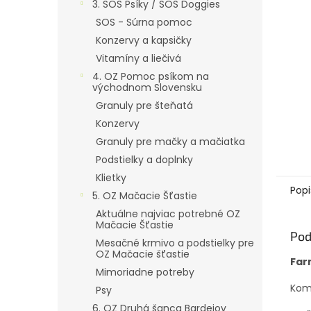
3. SOS Psíky / SOS Doggies
SOS - Súrna pomoc
Konzervy a kapsičky
Vitamíny a liečivá
4. OZ Pomoc psíkom na
východnom Slovensku
Granuly pre šteňatá
Konzervy
Granuly pre mačky a mačiatka
Podstielky a doplnky
Klietky
Popi
5. OZ Mačacie Šťastie
Aktuálne najviac potrebné OZ
Mačacie Šťastie
Pod
Mesačné krmivo a podstielky pre
OZ Mačacie šťastie
Far
Mimoriadne potreby
Komp
Psy
6. OZ Druhá šanca Bardejov