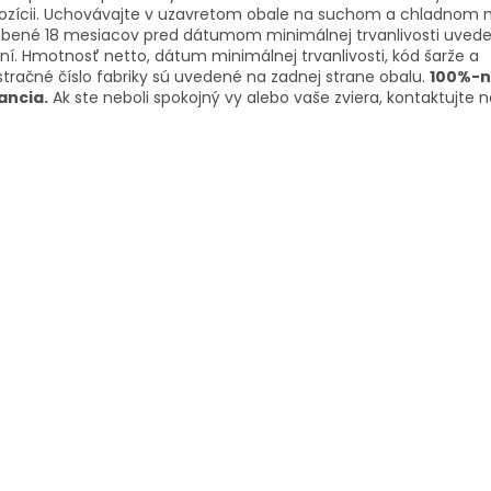
ozícii. Uchovávajte v uzavretom obale na suchom a chladnom 
obené 18 mesiacov pred dátumom minimálnej trvanlivosti uve
ní. Hmotnosť netto, dátum minimálnej trvanlivosti, kód šarže a
stračné číslo fabriky sú uvedené na zadnej strane obalu.
100%-
ancia.
Ak ste neboli spokojný vy alebo vaše zviera, kontaktujte n