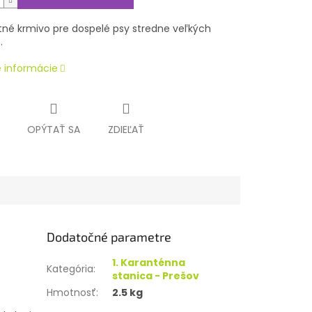
né krmivo pre dospelé psy stredne veľkých
.
é informácie
OPÝTAŤ SA
ZDIEĽAŤ
Dodatočné parametre
1. Karanténna
Kategória
:
stanica - Prešov
Hmotnosť
:
2.5 kg