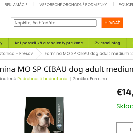
REKLAMÁCIE
VŠEOBECNÉ OBCHODNÉ PODMIENKY
POUČEN
HĽADAŤ
ly
Antiparazitiká a repelenty pre kone
Zvierací blog
stanica - Prešov
Farmina MO SP CIBAU dog adult medium 2,
mina MO SP CIBAU dog adult medium
rné
dnotené
Podrobnosti hodnotenia
Značka:
Farmina
enie
€14
tu
Jednotk
Skl
cena:
čiek.