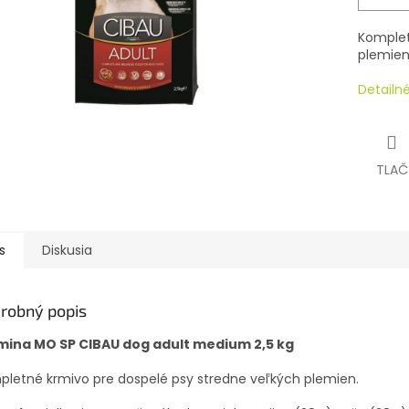
Komplet
plemien
Detailn
TLAČ
s
Diskusia
robný popis
mina MO SP CIBAU dog adult medium 2,5 kg
letné krmivo pre dospelé psy stredne veľkých plemien.