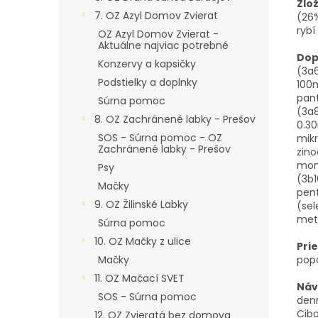
Zlo
7. OZ Azyl Domov Zvierat
(26%
rybí
OZ Azyl Domov Zvierat -
Aktuálne najviac potrebné
Dop
Konzervy a kapsičky
(3a6
Podstielky a doplnky
100m
pant
Súrna pomoc
(3a8
8. OZ Zachránené labky - Prešov
0.30
SOS - Súrna pomoc - OZ
mikr
Zachránené labky - Prešov
zin
mono
Psy
(3b1
Mačky
pent
9. OZ Žilinské Labky
(sel
meti
Súrna pomoc
10. OZ Mačky z ulice
Pri
Mačky
popo
11. OZ Mačací SVET
Náv
SOS - Súrna pomoc
denn
Cib
12. OZ Zvieratá bez domova