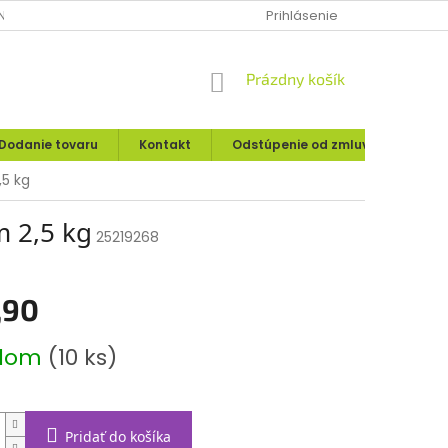
IE O UPLATNENÍ PRÁVA SPOTREBITEĽA
Prihlásenie
MOJA OBJEDNÁVKA
NÁKUPNÝ
Prázdny košík
KOŠÍK
Dodanie tovaru
Kontakt
Odstúpenie od zmluvy
Rekl
5 kg
 2,5 kg
25219268
,90
ová
adom
(10 ks)
Pridať do košíka