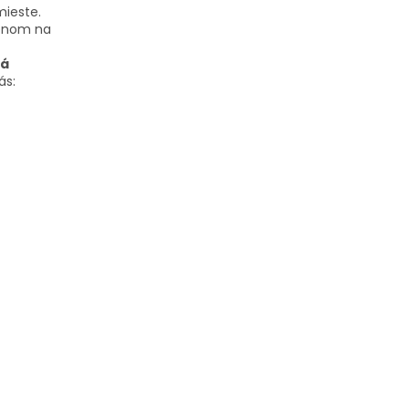
mieste.
denom na
ná
ás: