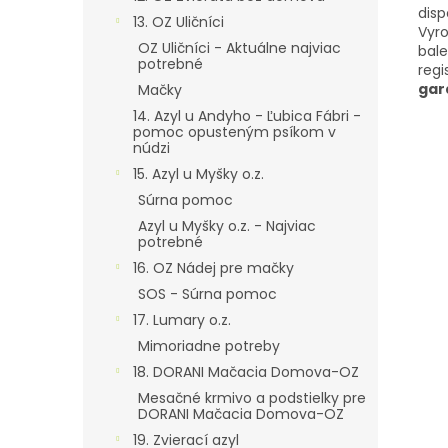
disp
13. OZ Uličníci
Vyr
OZ Uličníci - Aktuálne najviac
bale
potrebné
regi
gar
Mačky
14. Azyl u Andyho - Ľubica Fábri -
pomoc opusteným psíkom v
núdzi
15. Azyl u Myšky o.z.
Súrna pomoc
Azyl u Myšky o.z. - Najviac
potrebné
16. OZ Nádej pre mačky
SOS - Súrna pomoc
17. Lumary o.z.
Mimoriadne potreby
18. DORANI Mačacia Domova-OZ
Mesačné krmivo a podstielky pre
DORANI Mačacia Domova-OZ
19. Zvierací azyl