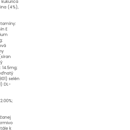
 kukurica
žina (4%),
itamíny:
ín E
cium
g;
ová
ny
(síran
tý
: 14.5mg;
meďnatý
801) selén
1) DL-
 2.00%;
čanej
krmivo
tále k