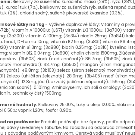
ženie:
Bielkoviny zo sušeného kuracieho mäsa (28%), ryža (28%),
), kurací tuk (7%), bielkoviny zo sušených rýb, sušená repná du
 tuk (2%), chlorid sodný, sušené pivovarské kvasnice (0.3%).
lnkové látky na 1 kg
- Výživné doplnkové látky: Vitamíny a prov
72b) vitamín A 10000IU; (E671) vitamín D3 1000IU; (3a700) vitam
g; (3a300) vitamín C 100mg; (3a314) niacín 25mg; (3a841) kal
otenát, D-forma 10mg; vitamín B2 5mg; (3a831) vitamín B6 4m
20) vitamín B1 3mg; (3a880) biotín 0.25mg; (3a316) kyselina list
mg; vitamín B12 0.04mg; (3a890) cholín chlorid 1500mg. Zlúčeni
oprvkov: (3b603) zinok (oxid zinočnatý): 86.7mg; (3b605) zinok 
očnatý monohydrát): 43.7mg; (3b503) mangán (síran mangana
hydrát): 48.8mg; (3b103) železo (síran železnatý monohydrát)
01) železo (uhličitan železnatý): 28.9mg; (3b405) meď (síran 
ahydrát): 12.8mg; jód (bezvodý jodičnan vápenatý): 1.56mg; (3b
eničitan sodný): 0.101mg. Aminokyseliny, ich soli a analógy: (3c30
onín, technicky čistý 1500mg.
emerné hodnoty:
Bielkoviny 25.00%; tuky a oleje 12.00%; vláknina
l 6.50%; vápnik 1.20%; fosfor 0.90%.
od na podávanie:
Produkt podávajte bez úpravy, podľa odporú
ej dávky uvedenej v tabuľke. Na začiatku sa odporúča zmiešať 
au s pôvodne podávaným krmivom. Čerstvá voda musí byť neus